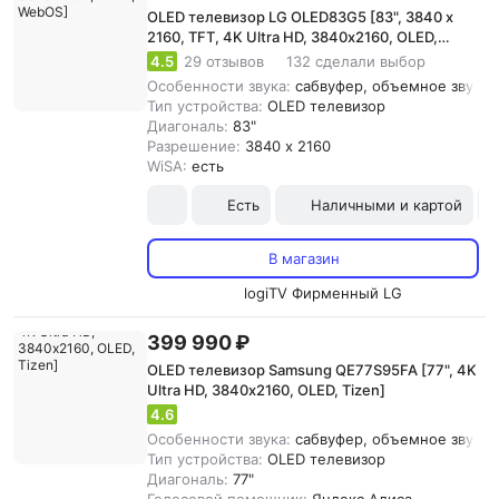
OLED телевизор LG OLED83G5 [83", 3840 x
2160, TFT, 4K Ultra HD, 3840х2160, OLED,
WebOS]
4.5
29 отзывов
132 сделали выбор
Особенности звука:
сабвуфер, объемное звучани
Тип устройства:
OLED телевизор
Диагональ:
83"
Разрешение:
3840 x 2160
WiSA:
есть
Есть
Наличными и картой
В магазин
logiTV Фирменный LG
399 990 ₽
OLED телевизор Samsung QE77S95FA [77", 4K
Ultra HD, 3840х2160, OLED, Tizen]
4.6
Особенности звука:
сабвуфер, объемное звучание
Тип устройства:
OLED телевизор
Диагональ:
77"