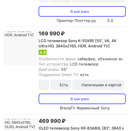
В магазин
Принтер-Плоттер.ру
5.0
169 990 ₽
LCD телевизор Sony K-55XR5 [55", VA, 4K
Ultra HD, 3840х2160, HDR, Android TV]
4.8
Особенности звука:
сабвуфер, объемное звучани
Тип устройства:
LCD телевизор
Диагональ:
55"
Поддержка Smart TV:
есть
Есть
Наличными и картой
В магазин
BraviaTV Фирменный Sony
469 990 ₽
OLED телевизор Sony XR-83A80L [83", 3840 x