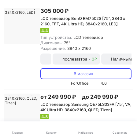
305 000 ₽
LCD телевизор BenQ RM7502S [75", 3840 x
2160, TFT, 4K Ultra HD, 3840х2160, LED]
4.4
Тип устройства:
LCD телевизор
Диагональ:
75"
Разрешение:
3840 x 2160
послезавтра
0₽
Наличными и
•
В магазин
ForOffice
4.6
от 249 990 ₽
до 249 990 ₽
LCD телевизор Samsung QE75LS03FA [75", VA,
4K Ultra HD, 3840х2160, QLED, Tizen]
4.8
Особенности звука:
объемное звучание (Surroun
Тип устройства:
LCD телевизор
Каталог
Главная
Избранное
Сравнение
Диагональ:
75"