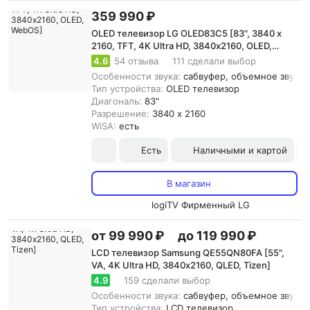
359 990 ₽
OLED телевизор LG OLED83C5 [83", 3840 x
2160, TFT, 4K Ultra HD, 3840х2160, OLED,
WebOS]
4.6
54 отзыва
111 сделали выбор
Особенности звука:
сабвуфер, объемное звучани
Тип устройства:
OLED телевизор
Диагональ:
83"
Разрешение:
3840 x 2160
WiSA:
есть
Есть
Наличными и картой
В магазин
logiTV Фирменный LG
от 99 990 ₽
до 119 990 ₽
LCD телевизор Samsung QE55QN80FA [55",
VA, 4K Ultra HD, 3840х2160, QLED, Tizen]
4.9
159 сделали выбор
Особенности звука:
сабвуфер, объемное звучание
Тип устройства:
LCD телевизор