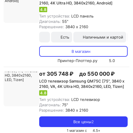
2160, 4K Ultra HD, 3840х2160, Android]
4.8
Тип устройства:
LCD панель
Диагональ:
55"
Разрешение:
3840 x 2160
Есть
Наличными и картой
В магазин
Принтер-Плоттер.ру
5.0
от 305 748 ₽
до 550 000 ₽
LCD телевизор Samsung QM75C [75", 3840 x
2160, VA, 4K Ultra HD, 3840х2160, LED, Tizen]
4.8
Тип устройства:
LCD телевизор
Диагональ:
75"
Разрешение:
3840 x 2160
Все цены
2
1 магазин с
4.5
+