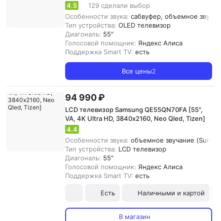
4.5
129 сделали выбор
Особенности звука:
сабвуфер, объемное звучани
Тип устройства:
OLED телевизор
Диагональ:
55"
Голосовой помощник:
Яндекс Алиса
Поддержка Smart TV:
есть
Все цены
2
94 990 ₽
LCD телевизор Samsung QE55QN70FA [55",
VA, 4K Ultra HD, 3840х2160, Neo Qled, Tizen]
4.4
Особенности звука:
объемное звучание (Surround
Тип устройства:
LCD телевизор
Диагональ:
55"
Голосовой помощник:
Яндекс Алиса
Поддержка Smart TV:
есть
Есть
Наличными и картой
В магазин