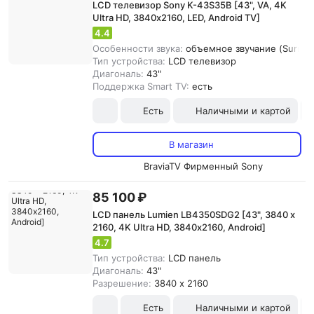
LCD телевизор Sony K-43S35B [43", VA, 4K
Ultra HD, 3840х2160, LED, Android TV]
4.4
Особенности звука:
объемное звучание (Surroun
Тип устройства:
LCD телевизор
Диагональ:
43"
Поддержка Smart TV:
есть
Есть
Наличными и картой
В магазин
BraviaTV Фирменный Sony
85 100 ₽
LCD панель Lumien LB4350SDG2 [43", 3840 x
2160, 4K Ultra HD, 3840х2160, Android]
4.7
Тип устройства:
LCD панель
Диагональ:
43"
Разрешение:
3840 x 2160
Есть
Наличными и картой