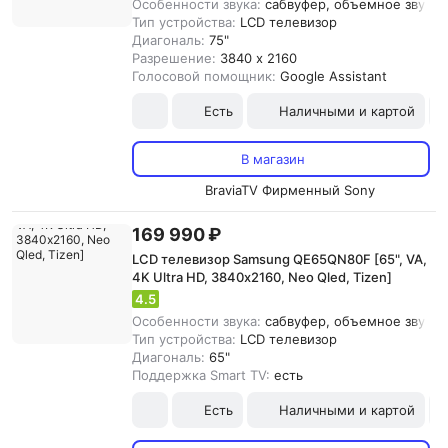
Особенности звука:
сабвуфер, объемное звучан
Тип устройства:
LCD телевизор
Диагональ:
75"
Разрешение:
3840 x 2160
Голосовой помощник:
Google Assistant
Есть
Наличными и картой
В магазин
BraviaTV Фирменный Sony
169 990 ₽
LCD телевизор Samsung QE65QN80F [65", VA,
4K Ultra HD, 3840х2160, Neo Qled, Tizen]
4.5
Особенности звука:
сабвуфер, объемное звучание
Тип устройства:
LCD телевизор
Диагональ:
65"
Поддержка Smart TV:
есть
Есть
Наличными и картой