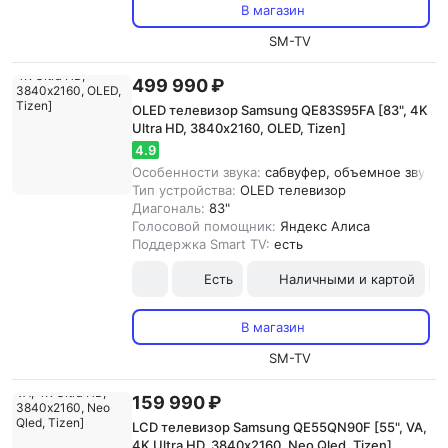
В магазин
SM-TV
499 990 ₽
OLED телевизор Samsung QE83S95FA [83", 4K
Ultra HD, 3840х2160, OLED, Tizen]
4.9
Особенности звука:
сабвуфер, объемное звучани
Тип устройства:
OLED телевизор
Диагональ:
83"
Голосовой помощник:
Яндекс Алиса
Поддержка Smart TV:
есть
Есть
Наличными и картой
В магазин
SM-TV
159 990 ₽
LCD телевизор Samsung QE55QN90F [55", VA,
4K Ultra HD, 3840х2160, Neo Qled, Tizen]