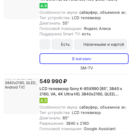
4.9
Особенности звука:
сабвуфер, объемное звучани
Тип устройства:
LCD телевизор
Диагональ:
55"
Голосовой помощник:
Яндекс Алиса
Поддержка Smart TV:
есть
Есть
Наличными и картой
В магазин
SM-TV
549 990 ₽
LCD телевизор Sony K-85XR90 [85", 3840 x
2160, VA, 4K Ultra HD, 3840х2160, QLED,
Android TV]
4.5
Особенности звука:
сабвуфер, объемное звучани
Тип устройства:
LCD телевизор
Диагональ:
85"
Разрешение:
3840 x 2160
Голосовой помощник:
Google Assistant