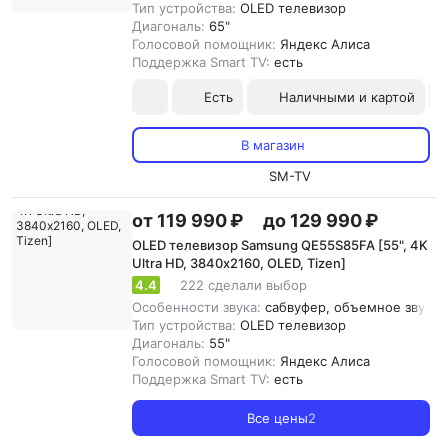
Тип устройства:
OLED телевизор
Диагональ:
65"
Голосовой помощник:
Яндекс Алиса
Поддержка Smart TV:
есть
Есть
Наличными и картой
В магазин
SM-TV
от 119 990 ₽
до 129 990 ₽
OLED телевизор Samsung QE55S85FA [55", 4K
Ultra HD, 3840х2160, OLED, Tizen]
4.4
222 сделали выбор
Особенности звука:
сабвуфер, объемное звучани
Тип устройства:
OLED телевизор
Диагональ:
55"
Голосовой помощник:
Яндекс Алиса
Поддержка Smart TV:
есть
Все цены
2