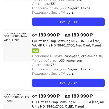
Диагональ:
55"
Голосовой помощник:
Яндекс Алиса
Поддержка Smart TV:
есть
Все цены
3
от 189 990 ₽
до 189 990 ₽
LCD телевизор Samsung QE75QN80FA [75",
VA, 4K Ultra HD, 3840х2160, Neo Qled, Tizen]
4.6
Особенности звука:
сабвуфер, объемное звучание
Тип устройства:
LCD телевизор
Диагональ:
75"
Голосовой помощник:
Яндекс Алиса
Поддержка Smart TV:
есть
Все цены
2
от 189 990 ₽
до 189 990 ₽
OLED телевизор Samsung QE55S95FA [55", 4K
Ultra HD, 3840х2160, OLED, Tizen]