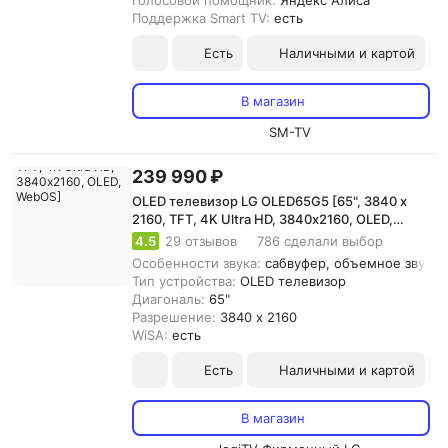
Голосовой помощник:
Яндекс Алиса
Поддержка Smart TV:
есть
Есть
Наличными и картой
В магазин
SM-TV
239 990 ₽
OLED телевизор LG OLED65G5 [65", 3840 x
2160, TFT, 4K Ultra HD, 3840х2160, OLED,
WebOS]
4.5
29 отзывов
786 сделали выбор
Особенности звука:
сабвуфер, объемное звучани
Тип устройства:
OLED телевизор
Диагональ:
65"
Разрешение:
3840 x 2160
WiSA:
есть
Есть
Наличными и картой
В магазин