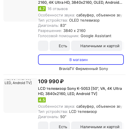
2160, 4K Ultra HD, 3840х2160, OLED, Android
TV]
4.7
16 отзывов
Особенности звука:
сабвуфер, объемное звучани
Тип устройства:
OLED телевизор
Диагональ:
83"
Разрешение:
3840 x 2160
Голосовой помощник:
Google Assistant
Есть
Наличными и картой
В магазин
BraviaTV Фирменный Sony
109 990 ₽
LCD телевизор Sony K-50S3 [50", VA, 4K Ultra
HD, 3840х2160, LED, Android TV]
4.5
Особенности звука:
сабвуфер, объемное звучан
Тип устройства:
LCD телевизор
Диагональ:
50"
Есть
Наличными и картой