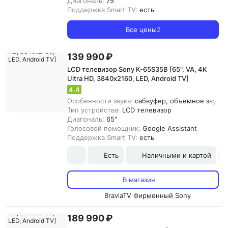
Диагональ:
75"
Поддержка Smart TV:
есть
Все цены
2
139 990 ₽
LCD телевизор Sony K-65S35B [65", VA, 4K
Ultra HD, 3840х2160, LED, Android TV]
4.4
Особенности звука:
сабвуфер, объемное звучани
Тип устройства:
LCD телевизор
Диагональ:
65"
Голосовой помощник:
Google Assistant
Поддержка Smart TV:
есть
Есть
Наличными и картой
В магазин
BraviaTV Фирменный Sony
189 990 ₽