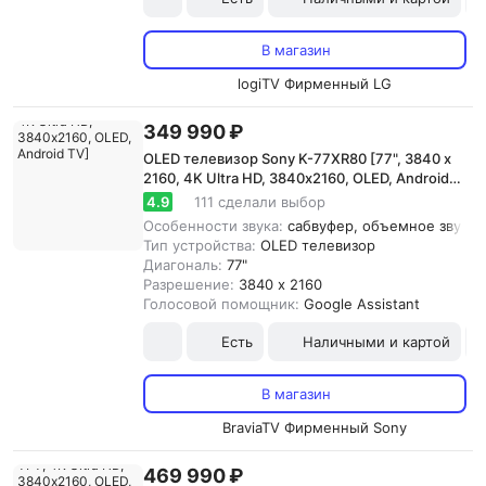
В магазин
logiTV Фирменный LG
349 990 ₽
OLED телевизор Sony K-77XR80 [77", 3840 x
2160, 4K Ultra HD, 3840х2160, OLED, Android
TV]
4.9
111 сделали выбор
Особенности звука:
сабвуфер, объемное звучани
Тип устройства:
OLED телевизор
Диагональ:
77"
Разрешение:
3840 x 2160
Голосовой помощник:
Google Assistant
Есть
Наличными и картой
В магазин
BraviaTV Фирменный Sony
469 990 ₽