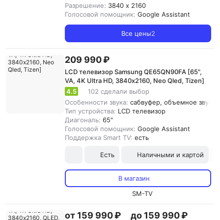
Разрешение:
3840 x 2160
Голосовой помощник:
Google Assistant
Все цены
2
209 990 ₽
LCD телевизор Samsung QE65QN90FA [65",
VA, 4K Ultra HD, 3840х2160, Neo Qled, Tizen]
4.5
102 сделали выбор
Особенности звука:
сабвуфер, объемное звучани
Тип устройства:
LCD телевизор
Диагональ:
65"
Голосовой помощник:
Google Assistant
Поддержка Smart TV:
есть
Есть
Наличными и картой
В магазин
SM-TV
от 159 990 ₽
до 159 990 ₽