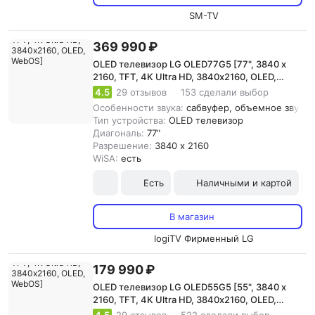
SM-TV
369 990 ₽
OLED телевизор LG OLED77G5 [77", 3840 x
2160, TFT, 4K Ultra HD, 3840х2160, OLED,
WebOS]
4.5
29 отзывов
153 сделали выбор
Особенности звука:
сабвуфер, объемное звучани
Тип устройства:
OLED телевизор
Диагональ:
77"
Разрешение:
3840 x 2160
WiSA:
есть
Есть
Наличными и картой
В магазин
logiTV Фирменный LG
179 990 ₽
OLED телевизор LG OLED55G5 [55", 3840 x
2160, TFT, 4K Ultra HD, 3840х2160, OLED,
WebOS]