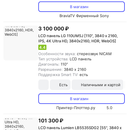
В магазин
BraviaTV Фирменный Sony
3 100 000 ₽
LCD панель LG 110UM5J [110", 3840 x 2160,
IPS, 4K Ultra HD, 3840х2160, HDR, WebOS]
4.4
Особенности звука:
cтереозвук NICAM
Тип устройства:
LCD панель
Диагональ:
110"
Разрешение:
3840 x 2160
Поддержка Smart TV:
есть
Есть
Наличными и картой
В магазин
Принтер-Плоттер.ру
5.0
101 300 ₽
LCD панель Lumien LB5535SDG2 [55", 3840 x