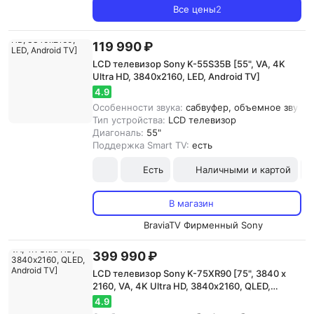
Все цены
2
119 990 ₽
LCD телевизор Sony K-55S35B [55", VA, 4K
Ultra HD, 3840х2160, LED, Android TV]
4.9
Особенности звука:
сабвуфер, объемное звучани
Тип устройства:
LCD телевизор
Диагональ:
55"
Поддержка Smart TV:
есть
Есть
Наличными и картой
В магазин
BraviaTV Фирменный Sony
399 990 ₽
LCD телевизор Sony K-75XR90 [75", 3840 x
2160, VA, 4K Ultra HD, 3840х2160, QLED,
Android TV]
4.9