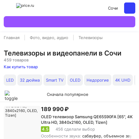
Сочи
Главная
Фото, видео, аудио
Телевизоры
Телевизоры и видеопанели в Сочи
459 товаров
Как купить товар
LED
32 дюйма
Smart TV
OLED
Недорогие
4К UHD
Т
Сначала популярное
189 990 ₽
OLED телевизор Samsung QE65S90FA [65", 4K
Ultra HD, 3840х2160, OLED, Tizen]
4.5
456 сделали выбор
Особенности звука:
сабвуфер, объемное звучани