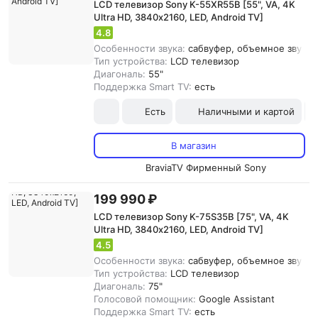
LCD телевизор Sony K-55XR55B [55", VA, 4K
Ultra HD, 3840х2160, LED, Android TV]
4.8
Особенности звука:
сабвуфер, объемное звучан
Тип устройства:
LCD телевизор
Диагональ:
55"
Поддержка Smart TV:
есть
Есть
Наличными и картой
В магазин
BraviaTV Фирменный Sony
199 990 ₽
LCD телевизор Sony K-75S35B [75", VA, 4K
Ultra HD, 3840х2160, LED, Android TV]
4.5
Особенности звука:
сабвуфер, объемное звучани
Тип устройства:
LCD телевизор
Диагональ:
75"
Голосовой помощник:
Google Assistant
Поддержка Smart TV:
есть