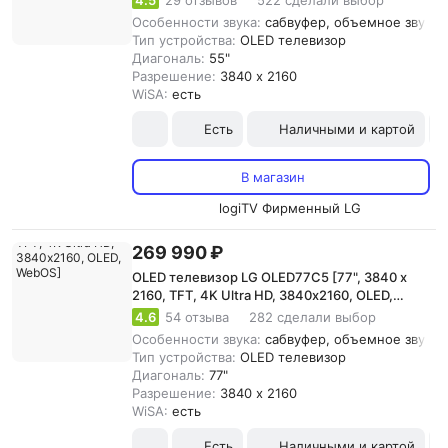
4.5
29 отзывов
522 сделали выбор
Особенности звука:
сабвуфер, объемное звучани
Тип устройства:
OLED телевизор
Диагональ:
55"
Разрешение:
3840 x 2160
WiSA:
есть
Есть
Наличными и картой
В магазин
logiTV Фирменный LG
269 990 ₽
OLED телевизор LG OLED77C5 [77", 3840 x
2160, TFT, 4K Ultra HD, 3840х2160, OLED,
WebOS]
4.6
54 отзыва
282 сделали выбор
Особенности звука:
сабвуфер, объемное звучани
Тип устройства:
OLED телевизор
Диагональ:
77"
Разрешение:
3840 x 2160
WiSA:
есть
Есть
Наличными и картой