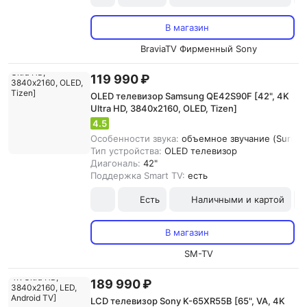
В магазин
BraviaTV Фирменный Sony
119 990 ₽
OLED телевизор Samsung QE42S90F [42", 4K
Ultra HD, 3840х2160, OLED, Tizen]
4.5
Особенности звука:
объемное звучание (Surroun
Тип устройства:
OLED телевизор
Диагональ:
42"
Поддержка Smart TV:
есть
Есть
Наличными и картой
В магазин
SM-TV
189 990 ₽
LCD телевизор Sony K-65XR55B [65", VA, 4K