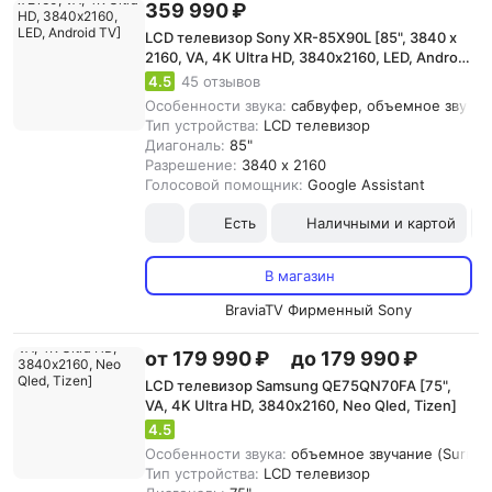
359 990 ₽
LCD телевизор Sony XR-85X90L [85", 3840 x
2160, VA, 4K Ultra HD, 3840х2160, LED, Android
TV]
4.5
45 отзывов
Особенности звука:
сабвуфер, объемное звучани
Тип устройства:
LCD телевизор
Диагональ:
85"
Разрешение:
3840 x 2160
Голосовой помощник:
Google Assistant
Есть
Наличными и картой
В магазин
BraviaTV Фирменный Sony
от 179 990 ₽
до 179 990 ₽
LCD телевизор Samsung QE75QN70FA [75",
VA, 4K Ultra HD, 3840х2160, Neo Qled, Tizen]
4.5
Особенности звука:
объемное звучание (Surroun
Тип устройства:
LCD телевизор