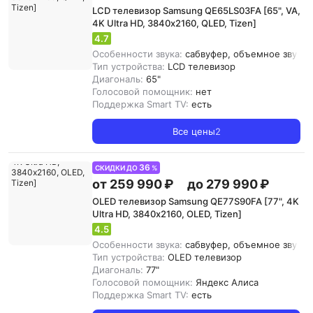
LCD телевизор Samsung QE65LS03FA [65", VA,
4K Ultra HD, 3840х2160, QLED, Tizen]
4.7
Особенности звука:
сабвуфер, объемное звучани
Тип устройства:
LCD телевизор
Диагональ:
65"
Голосовой помощник:
нет
Поддержка Smart TV:
есть
Все цены
2
36
СКИДКИ ДО
%
от 259 990 ₽
до 279 990 ₽
OLED телевизор Samsung QE77S90FA [77", 4K
Ultra HD, 3840х2160, OLED, Tizen]
4.5
Особенности звука:
сабвуфер, объемное звучани
Тип устройства:
OLED телевизор
Диагональ:
77"
Голосовой помощник:
Яндекс Алиса
Поддержка Smart TV:
есть