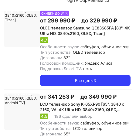
logiTV Фирменный LG
31
СКИДКИ ДО
%
от 299 990 ₽
до 329 990 ₽
OLED телевизор Samsung QE83S85FA [83", 4K
Ultra HD, 3840х2160, OLED, Tizen]
4.7
Особенности звука:
сабвуфер, объемное звучани
Тип устройства:
OLED телевизор
Диагональ:
83"
Голосовой помощник:
Яндекс Алиса
Поддержка Smart TV:
есть
Все цены
3
от 341 253 ₽
до 349 990 ₽
LCD телевизор Sony K-65XR90 [65", 3840 x
2160, VA, 4K Ultra HD, 3840х2160, QLED,
Android TV]
4.5
186 сделали выбор
Особенности звука:
сабвуфер, объемное звучан
Тип устройства:
LCD телевизор
Диагональ:
65"