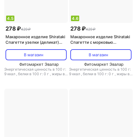
4.5
4.6
278 ₽
278 ₽
429 ₽
429 ₽
Макаронное изделие Shirataki
Макаронное изделие Shirataki
Спагетти узелки (деликат)
Спагетти с морковью
низкокалорийные, 340г
низкокалорийные, 340г
В магазин
В магазин
Фитомаркет Эвалар
Фитомаркет Эвалар
Энергетическая ценность в 100 г:
Энергетическая ценность в 100 г:
9 ккал
,
белки в 100 г: 0 г
,
жиры в
9 ккал
,
белки в 100 г: 0 г
,
жиры в
100 г: 0 г
,
углеводы в 100 г: 0.6 г
100 г: 0 г
,
углеводы в 100 г: 0.6 г