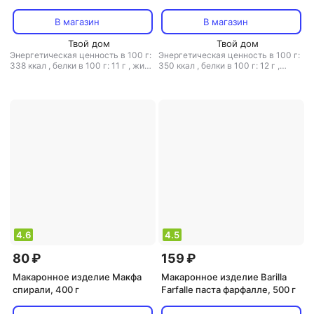
макароны, 500 г
В магазин
В магазин
Твой дом
Твой дом
Энергетическая ценность в 100 г:
Энергетическая ценность в 100 г:
338 ккал
,
белки в 100 г: 11 г
,
жиры
350 ккал
,
белки в 100 г: 12 г
,
в 100 г: 1.3 г
,
углеводы в 100 г:
жиры в 100 г: 1.2 г
,
углеводы в 100
70.5 г
г: 71 г
4.6
4.5
80 ₽
159 ₽
Макаронное изделие Макфа
Макаронное изделие Barilla
спирали, 400 г
Farfalle паста фарфалле, 500 г