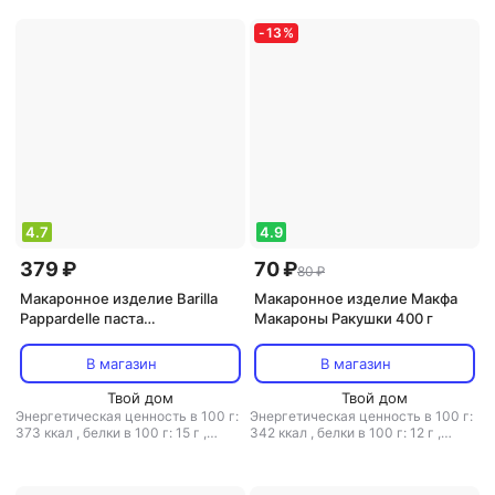
-
13
%
4.7
4.9
379 ₽
70 ₽
80 ₽
Макаронное изделие Barilla
Макаронное изделие Макфа
Pappardelle паста
Макароны Ракушки 400 г
паппарделле яичные, 250 г
В магазин
В магазин
Твой дом
Твой дом
Энергетическая ценность в 100 г:
Энергетическая ценность в 100 г:
373 ккал
,
белки в 100 г: 15 г
,
342 ккал
,
белки в 100 г: 12 г
,
жиры в 100 г: 5.2 г
,
углеводы в
жиры в 100 г: 1.3 г
,
углеводы в 100
100 г: 64.8 г
г: 70.5 г