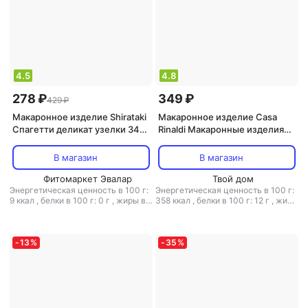
4.5
4.8
278 ₽
349 ₽
429 ₽
Макаронное изделие Shirataki
Макаронное изделие Casa
Спагетти деликат узелки 340
Rinaldi Макаронные изделия
г
фузилли оrganic 500 г
В магазин
В магазин
Фитомаркет Эвалар
Твой дом
Энергетическая ценность в 100 г:
Энергетическая ценность в 100 г:
9 ккал
,
белки в 100 г: 0 г
,
жиры в
358 ккал
,
белки в 100 г: 12 г
,
жиры
100 г: 0 г
,
углеводы в 100 г: 0.6 г
в 100 г: 1.5 г
,
углеводы в 100 г: 73
г
-
13
%
-
35
%