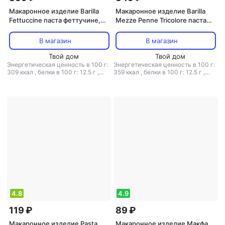
Макаронное изделие Barilla
Макаронное изделие Barilla
Fettuccine паста феттучине,
Mezze Penne Tricolore паста
500 г
мецце пенне трехцветные,
500 г
В магазин
В магазин
Твой дом
Твой дом
Энергетическая ценность в 100 г:
Энергетическая ценность в 100 г:
309 ккал
,
белки в 100 г: 12.5 г
,
359 ккал
,
белки в 100 г: 12.5 г
,
жиры в 100 г: 2 г
,
углеводы в 100
жиры в 100 г: 2 г
,
углеводы в 100
г: 60.9 г
г: 71.2 г
4.8
4.9
119 ₽
89 ₽
Макаронное изделие Pasta
Макаронное изделие Макфа