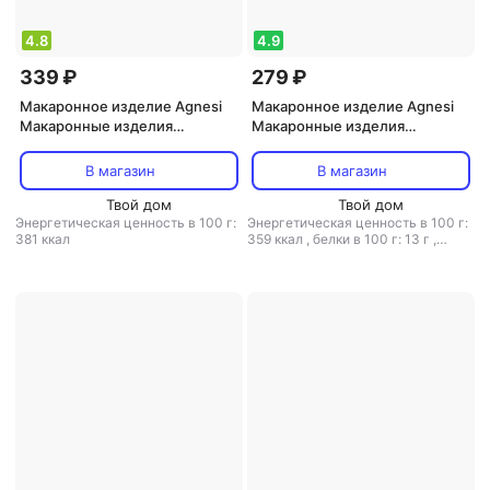
4.8
4.9
339 ₽
279 ₽
Макаронное изделие Agnesi
Макаронное изделие Agnesi
Макаронные изделия
Макаронные изделия
№SRG424 тальятелле с яйцом
Бабочки, 500 г
и шпинатом 250 г
В магазин
В магазин
Твой дом
Твой дом
Энергетическая ценность в 100 г:
Энергетическая ценность в 100 г:
381 ккал
359 ккал
,
белки в 100 г: 13 г
,
жиры в 100 г: 1.5 г
,
углеводы в 100
г: 2.5 г