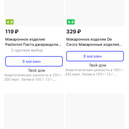
4.8
4.9
119 ₽
329 ₽
Макаронное изделие
Макаронное изделие De
Pasteroni Паста джирандоле
Cecco Макаронные изделия
№ 124, с соусом карбонара,
Спагеттини 500 г
3 сделали выбор
275 г
В магазин
В магазин
Твой дом
Энергетическая ценность в 100 г:
Твой дом
352 ккал
,
белки в 100 г: 13 г
,
Энергетическая ценность в 100 г:
жиры в 100 г: 1.5 г
,
углеводы в 100
350 ккал
,
белки в 100 г: 13 г
,
г: 70.2 г
жиры в 100 г: 1.5 г
,
углеводы в 100
г: 70 г