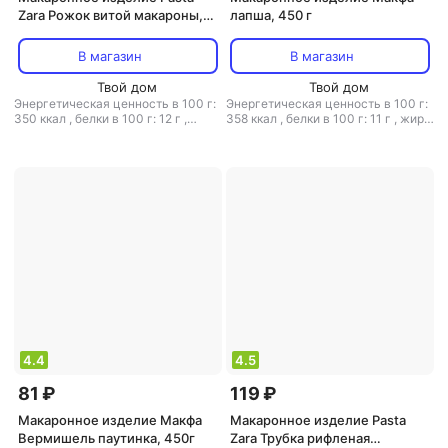
Zara Рожок витой макароны,
лапша, 450 г
500 г
В магазин
В магазин
Твой дом
Твой дом
Энергетическая ценность в 100 г:
Энергетическая ценность в 100 г:
350 ккал
,
белки в 100 г: 12 г
,
358 ккал
,
белки в 100 г: 11 г
,
жиры
жиры в 100 г: 1.2 г
,
углеводы в 100
в 100 г: 1.5 г
,
углеводы в 100 г: 71 г
г: 71 г
4.4
4.5
81 ₽
119 ₽
Макаронное изделие Макфа
Макаронное изделие Pasta
Вермишель паутинка, 450г
Zara Трубка рифленая