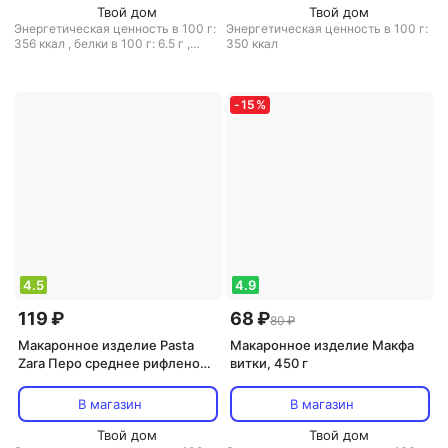
Твой дом
Твой дом
Энергетическая ценность в 100 г:
Энергетическая ценность в 100 г:
356 ккал
,
белки в 100 г: 6.5 г
,
350 ккал
жиры в 100 г: 1.8 г
,
углеводы в 100
г: 78.7 г
-
15
%
4.5
4.9
119 ₽
68 ₽
80 ₽
Макаронное изделие Pasta
Макаронное изделие Макфа
Zara Перо среднее рифленое
витки, 450 г
макароны, 500 г
В магазин
В магазин
Твой дом
Твой дом