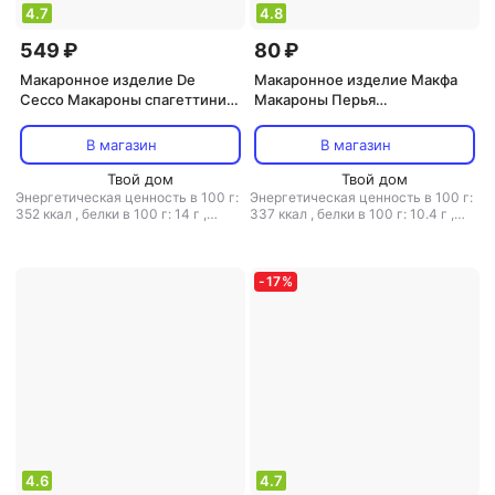
4.7
4.8
549 ₽
80 ₽
Макаронное изделие De
Макаронное изделие Макфа
Cecco Макароны спагеттини
Макароны Перья
№11, 1 кг
Любительские 400 г
В магазин
В магазин
Твой дом
Твой дом
Энергетическая ценность в 100 г:
Энергетическая ценность в 100 г:
352 ккал
,
белки в 100 г: 14 г
,
337 ккал
,
белки в 100 г: 10.4 г
,
жиры в 100 г: 1.5 г
,
углеводы в 100
жиры в 100 г: 1.1 г
,
углеводы в 100
г: 69.2 г
г: 71.5 г
-
17
%
4.6
4.7