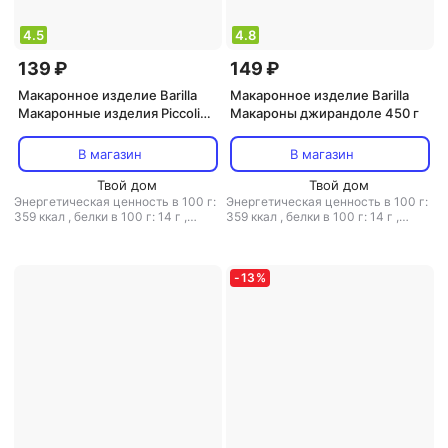
4.5
4.8
139 ₽
149 ₽
Макаронное изделие Barilla
Макаронное изделие Barilla
Макаронные изделия Piccolini
Макароны джирандоле 450 г
Mini Farfalle 400 г
В магазин
В магазин
Твой дом
Твой дом
Энергетическая ценность в 100 г:
Энергетическая ценность в 100 г:
359 ккал
,
белки в 100 г: 14 г
,
359 ккал
,
белки в 100 г: 14 г
,
жиры в 100 г: 2 г
,
углеводы в 100
жиры в 100 г: 2 г
,
углеводы в 100
г: 69.7 г
г: 69.7 г
-
13
%