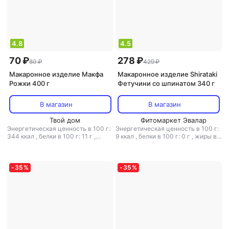
4.8
4.5
70 ₽
278 ₽
80 ₽
429 ₽
Макаронное изделие Макфа
Макаронное изделие Shirataki
Рожки 400 г
Фетучини со шпинатом 340 г
В магазин
В магазин
Твой дом
Фитомаркет Эвалар
Энергетическая ценность в 100 г:
Энергетическая ценность в 100 г:
344 ккал
,
белки в 100 г: 11 г
,
9 ккал
,
белки в 100 г: 0 г
,
жиры в
жиры в 100 г: 1.3 г
,
углеводы в 100
100 г: 0 г
,
углеводы в 100 г: 0.6 г
г: 75 г
-
35
%
-
35
%