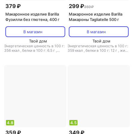
379 ₽
299 ₽
359 ₽
Макаронное изделие Barilla
Макаронное изделие Barilla
Фузилли без глютена, 400 г
Макароны Tagliatelle 500 г
В магазин
В магазин
Твой дом
Твой дом
Энергетическая ценность в 100 г:
Энергетическая ценность в 100 г:
356 ккал
,
белки в 100 г: 6.5 г
,
359 ккал
,
белки в 100 г: 12 г
,
жиры
жиры в 100 г: 1.8 г
,
углеводы в 100
в 100 г: 2 г
,
углеводы в 100 г: 71.7
г: 78.7 г
г
4.8
4.5
359 ₽
349 ₽