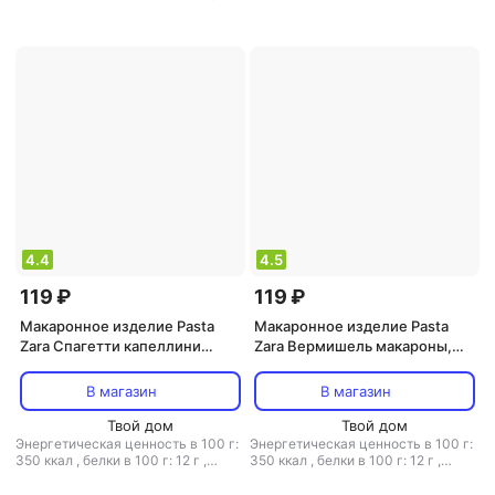
жиры в 100 г: 0.7 г
,
углеводы в
жиры в 100 г: 1.2 г
,
углеводы в 100
100 г: 72.7 г
г: 71 г
4.4
4.5
119 ₽
119 ₽
Макаронное изделие Pasta
Макаронное изделие Pasta
Zara Спагетти капеллини
Zara Вермишель макароны,
макароны, 500 г
500 г
В магазин
В магазин
Твой дом
Твой дом
Энергетическая ценность в 100 г:
Энергетическая ценность в 100 г:
350 ккал
,
белки в 100 г: 12 г
,
350 ккал
,
белки в 100 г: 12 г
,
жиры в 100 г: 1.2 г
,
углеводы в 100
жиры в 100 г: 1.2 г
,
углеводы в 100
г: 71 г
г: 71 г