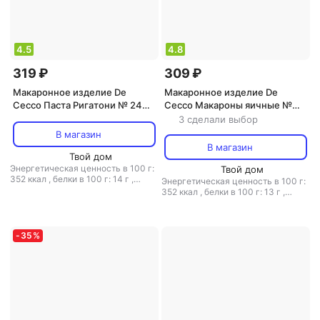
4.5
4.8
319 ₽
309 ₽
Макаронное изделие De
Макаронное изделие De
Cecco Паста Ригатони № 24
Cecco Макароны яичные №
500 г
103 Fettuccine 250 г
3 сделали выбор
В магазин
В магазин
Твой дом
Энергетическая ценность в 100 г:
Твой дом
352 ккал
,
белки в 100 г: 14 г
,
Энергетическая ценность в 100 г:
жиры в 100 г: 1.5 г
,
углеводы в 100
352 ккал
,
белки в 100 г: 13 г
,
г: 69 г
жиры в 100 г: 1.5 г
,
углеводы в 100
г: 70.2 г
-
35
%