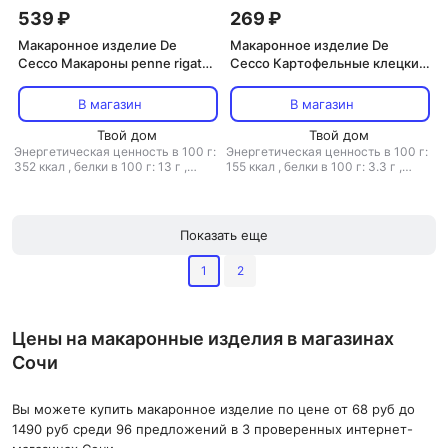
539 ₽
269 ₽
Макаронное изделие De
Макаронное изделие De
Cecco Макароны penne rigate
Cecco Картофельные клецки
пенне ригате перья 1 кг
gnocchi di patate ниоки 500 г
В магазин
В магазин
Твой дом
Твой дом
Энергетическая ценность в 100 г:
Энергетическая ценность в 100 г:
352 ккал
,
белки в 100 г: 13 г
,
155 ккал
,
белки в 100 г: 3.3 г
,
жиры в 100 г: 1.5 г
,
углеводы в 100
жиры в 100 г: 1 г
,
углеводы в 100
г: 70.2 г
г: 32 г
Показать еще
1
2
Цены на макаронные изделия в магазинах
Сочи
Вы можете купить макаронное изделие по цене от 68 руб до
1490 руб среди 96 предложений в 3 проверенных интернет-