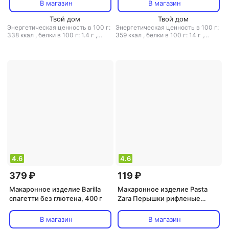
В магазин
В магазин
Твой дом
Твой дом
Энергетическая ценность в 100 г:
Энергетическая ценность в 100 г:
338 ккал
,
белки в 100 г: 1.4 г
,
359 ккал
,
белки в 100 г: 14 г
,
жиры в 100 г: 1.3 г
,
углеводы в 100
жиры в 100 г: 2 г
,
углеводы в 100
г: 70.5 г
г: 69.7 г
4.6
4.6
379 ₽
119 ₽
Макаронное изделие Barilla
Макаронное изделие Pasta
спагетти без глютена, 400 г
Zara Перышки рифленые
макароны, 500 г
В магазин
В магазин