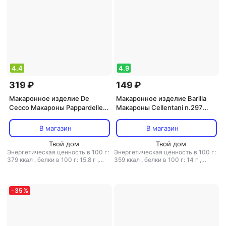
4.4
4.9
319 ₽
149 ₽
Макаронное изделие De
Макаронное изделие Barilla
Cecco Макароны Pappardelle
Макароны Cellentani n.297
alluovo n.101 250г (упаковка 6
450г
шт.)
В магазин
В магазин
Твой дом
Твой дом
Энергетическая ценность в 100 г:
Энергетическая ценность в 100 г:
379 ккал
,
белки в 100 г: 15.8 г
,
359 ккал
,
белки в 100 г: 14 г
,
жиры в 100 г: 4.7 г
,
углеводы в
жиры в 100 г: 2 г
,
углеводы в 100
100 г: 67 г
г: 69.7 г
-
35
%