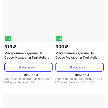
4.9
4.9
319 ₽
309 ₽
Макаронное изделие De
Макаронное изделие De
Cecco Макароны Tagliatelle
Cecco Макароны Tagliatelle
allunovo n.104 250г (упаковка 6
alluovo со шпинатом n.107
шт.)
250г (упаковка 6 шт.)
В магазин
В магазин
Твой дом
Твой дом
Энергетическая ценность в 100 г:
Энергетическая ценность в 100 г:
346 ккал
,
белки в 100 г: 14 г
,
367 ккал
,
белки в 100 г: 15.2 г
,
жиры в 100 г: 1.5 г
,
углеводы в 100
жиры в 100 г: 4.2 г
,
углеводы в
г: 69 г
100 г: 65.2 г