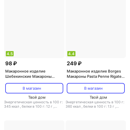
4.5
4.4
98 ₽
249 ₽
Макаронное изделие
Макаронное изделие Borges
Шебекинские Макароны
Макароны Pasta Penne Rigate
№366.5 Спирали Три цвета
500 г
450г
В магазин
В магазин
Твой дом
Твой дом
Энергетическая ценность в 100 г:
Энергетическая ценность в 100 г:
345 ккал
,
белки в 100 г: 12 г
,
360 ккал
,
белки в 100 г: 13 г
,
жиры в 100 г: 1 г
,
углеводы в 100
жиры в 100 г: 1.3 г
,
углеводы в 100
г: 72 г
г: 72 г