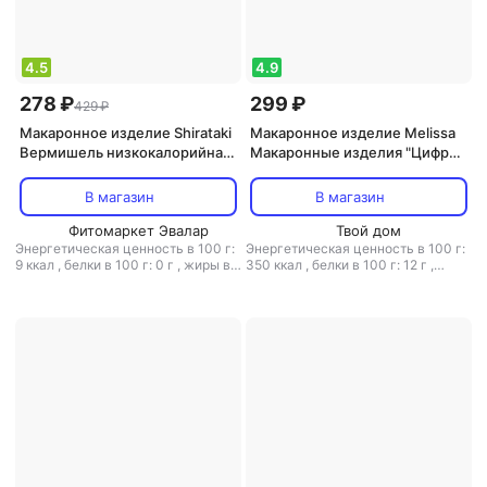
4.5
4.9
278 ₽
299 ₽
429 ₽
Макаронное изделие Shirataki
Макаронное изделие Melissa
Вермишель низкокалорийная,
Макаронные изделия "Цифры"
340г
500 г
В магазин
В магазин
Фитомаркет Эвалар
Твой дом
Энергетическая ценность в 100 г:
Энергетическая ценность в 100 г:
9 ккал
,
белки в 100 г: 0 г
,
жиры в
350 ккал
,
белки в 100 г: 12 г
,
100 г: 0 г
,
углеводы в 100 г: 0.6 г
жиры в 100 г: 1.5 г
,
углеводы в 100
г: 72.1 г