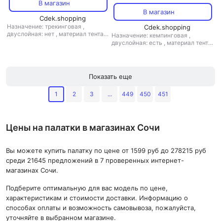
В магазин
В магазин
Cdek.shopping
Назначение: трекинговая
,
Cdek.shopping
двуслойная: нет
,
материал тента:
Назначение: кемпинговая
,
полиэстер
,
материал дна:
двуслойная: есть
,
материал тента:
полиэстер
,
материал дуг:
полиэстер
стеклопластик
Показать еще
1
2
3
...
449
450
451
Цены на палатки в магазинах Сочи
Вы можете купить палатку по цене от 1599 руб до 278215 руб
среди 21645 предложений в 7 проверенных интернет-
магазинах Сочи.
Подберите оптимальную для вас модель по цене,
характеристикам и стоимости доставки. Информацию о
способах оплаты и возможность самовывоза, пожалуйста,
уточняйте в выбранном магазине.