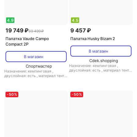
4.9
4.5
19 749 ₽
9 457 ₽
39 499 ₽
Палатка Vaude Campo
Палатка Husky Bizam 2
Compact 2P
В магазин
В магазин
Cdek.shopping
Назначение: кемпинговая
,
Спортмастер
двуслойная: есть
,
материал тента:
Назначение: кемпинговая
,
полиэстер
,
материал дна:
двуслойная: есть
,
материал тента:
полиэстер
,
материал дуг:
полиэстер
,
материал дуг:
стеклопластик
алюминий
-
50
%
-
50
%