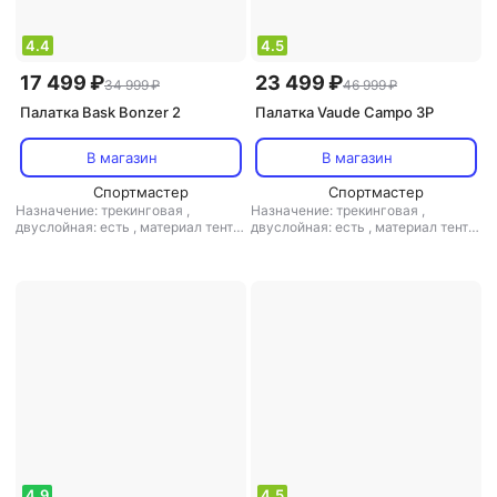
4.4
4.5
17 499 ₽
23 499 ₽
34 999 ₽
46 999 ₽
Палатка Bask Bonzer 2
Палатка Vaude Campo 3P
В магазин
В магазин
Спортмастер
Спортмастер
Назначение: трекинговая
,
Назначение: трекинговая
,
двуслойная: есть
,
материал тента:
двуслойная: есть
,
материал тента:
нейлон
,
материал дна: нейлон
,
полиэстер
,
материал дуг:
материал дуг: алюминий
алюминий
4.9
4.5