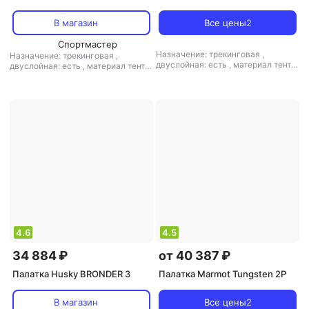
В магазин
Все цены
2
Спортмастер
Назначение: трекинговая
,
Назначение: трекинговая
,
двуслойная: есть
,
материал тента:
двуслойная: есть
,
материал тента:
полиэстер
,
материал дна:
полиэстер
,
материал дуг:
полиэстер
,
материал дуг:
алюминий
алюминий
4.6
4.5
34 884 ₽
от 40 387 ₽
Палатка Husky BRONDER 3
Палатка Marmot Tungsten 2P
В магазин
Все цены
2