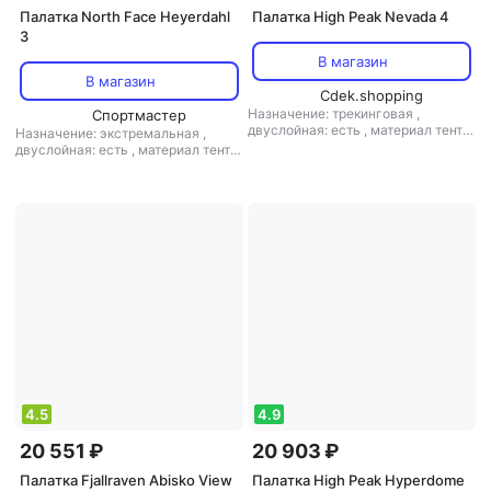
Палатка North Face Heyerdahl
Палатка High Peak Nevada 4
3
В магазин
В магазин
Cdek.shopping
Назначение: трекинговая
,
Спортмастер
двуслойная: есть
,
материал тента:
Назначение: экстремальная
,
полиэстер
,
материал дна:
двуслойная: есть
,
материал тента:
полиэтилен
,
материал дуг:
полиэстер
,
материал дна: нейлон
,
стеклопластик
материал дуг: алюминий
4.5
4.9
20 551 ₽
20 903 ₽
Палатка Fjallraven Abisko View
Палатка High Peak Hyperdome