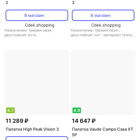
2
3
В магазин
В магазин
Cdek.shopping
Cdek.shopping
Назначение: трекинговая
,
Назначение: трекинговая
,
двуслойная: есть
двуслойная: нет
,
материал тента:
полиэстер
,
материал дна:
полиэстер
,
материал дуг: сталь
4.7
4.9
11 289 ₽
14 647 ₽
Палатка High Peak Vision 3
Палатка Vaude Campo Casa XT
5P