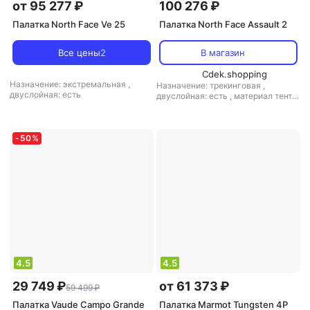
от 95 277 ₽
100 276 ₽
Палатка North Face Ve 25
Палатка North Face Assault 2
Все цены
2
В магазин
Cdek.shopping
Назначение: экстремальная
,
Назначение: трекинговая
,
двуслойная: есть
двуслойная: есть
,
материал тента:
полиэстер
,
материал дна: нейлон
-
50
%
4.5
4.5
29 749 ₽
от 61 373 ₽
59 499 ₽
Палатка Vaude Campo Grande
Палатка Marmot Tungsten 4P