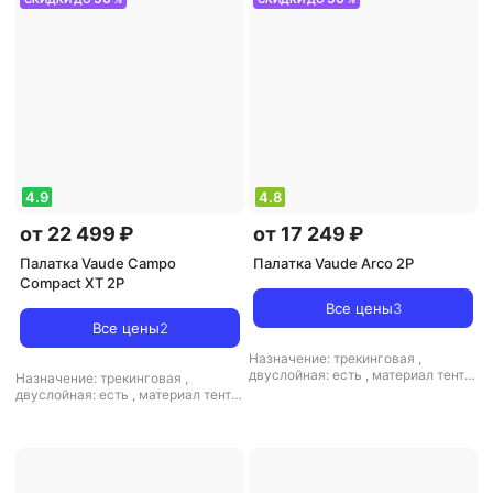
4.9
4.8
от 22 499 ₽
от 17 249 ₽
Палатка Vaude Campo
Палатка Vaude Arco 2P
Compact XT 2P
Все цены
3
Все цены
2
Назначение: трекинговая
,
двуслойная: есть
,
материал тента:
Назначение: трекинговая
,
полиэстер
,
материал дна:
двуслойная: есть
,
материал тента:
полиэстер
,
материал дуг:
полиэстер
,
материал дуг:
алюминий
алюминий