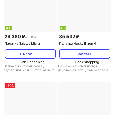
4.8
4.6
29 380 ₽
35 532 ₽
41 685 ₽
Палатка Salewa Micra II
Палатка Husky Bizon 4
В магазин
В магазин
Cdek.shopping
Cdek.shopping
Назначение: трекинговая
,
Назначение: кемпинговая
,
двуслойная: есть
,
материал тента:
двуслойная: есть
,
материал тента:
нейлон
,
материал дна: нейлон
,
нейлон
материал дуг: алюминий
-
50
%