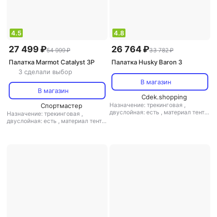
4.5
4.8
27 499 ₽
26 764 ₽
54 999 ₽
33 782 ₽
Палатка Marmot Catalyst 3P
Палатка Husky Baron 3
3 сделали выбор
В магазин
В магазин
Cdek.shopping
Назначение: трекинговая
,
Спортмастер
двуслойная: есть
,
материал тента:
Назначение: трекинговая
,
полиэстер
,
материал дна:
двуслойная: есть
,
материал тента:
полиэстер
,
материал дуг:
полиэстер
,
материал дна:
стеклопластик
полиэстер
,
материал дуг:
алюминий