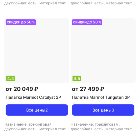
двуслойная: есть
,
материал тента:
двуслойная: есть
,
материал тента:
полиэстер
,
материал дна: нейлон
,
нейлон
,
материал дна: нейлон
,
материал дуг: алюминий
материал дуг: алюминий
50
50
СКИДКИ ДО
%
СКИДКИ ДО
%
4.4
4.5
от 20 049 ₽
от 27 499 ₽
Палатка Marmot Catalyst 2P
Палатка Marmot Tungsten 3P
Все цены
2
Все цены
3
Назначение: трекинговая
,
Назначение: трекинговая
,
двуслойная: есть
,
материал тента:
двуслойная: есть
,
материал тента:
полиэстер
,
материал дна:
полиэстер
,
материал дна:
полиэстер
,
материал дуг:
полиэстер
,
материал дуг: