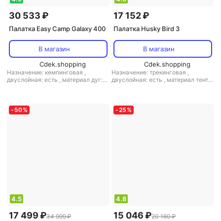
30 533 ₽
17 152 ₽
Палатка Easy Camp Galaxy 400
Палатка Husky Bird 3
В магазин
В магазин
Cdek.shopping
Cdek.shopping
Назначение: кемпинговая
,
Назначение: трекинговая
,
двуслойная: есть
,
материал дуг:
двуслойная: есть
,
материал тента:
стеклопластик
полиэстер
,
материал дна:
полиэстер
,
материал дуг:
стеклопластик
-
50
%
-
25
%
4.5
4.8
17 499 ₽
15 046 ₽
34 999 ₽
20 160 ₽