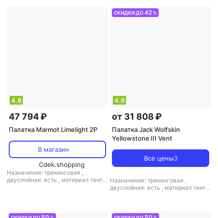
алюминий
алюминий
42
СКИДКИ ДО
%
4.8
4.6
47 794 ₽
от 31 808 ₽
Палатка Marmot Limelight 2P
Палатка Jack Wolfskin
Yellowstone III Vent
В магазин
Все цены
3
Cdek.shopping
Назначение: трекинговая
,
двуслойная: есть
,
материал тента:
Назначение: трекинговая
,
полиэстер
,
материал дна: нейлон
,
двуслойная: есть
,
материал тента:
материал дуг: стеклопластик
полиэстер
,
материал дна:
полиэстер
,
материал дуг:
алюминий
50
50
СКИДКИ ДО
%
СКИДКИ ДО
%