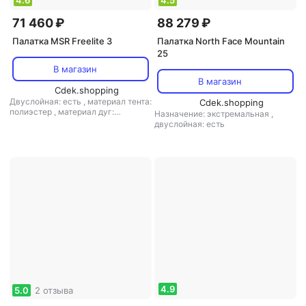
4.6
4.5
71 460 ₽
88 279 ₽
Палатка MSR Freelite 3
Палатка North Face Mountain
25
В магазин
В магазин
Cdek.shopping
Двуслойная: есть
,
материал тента:
Cdek.shopping
полиэстер
,
материал дуг:
Назначение: экстремальная
,
алюминий
двуслойная: есть
4.9
5.0
2 отзыва