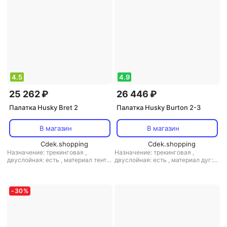
4.5
4.9
25 262 ₽
26 446 ₽
Палатка Husky Bret 2
Палатка Husky Burton 2-3
В магазин
В магазин
Cdek.shopping
Cdek.shopping
Назначение: трекинговая
,
Назначение: трекинговая
,
двуслойная: есть
,
материал тента:
двуслойная: есть
,
материал дуг:
нейлон
,
материал дуг: алюминий
стеклопластик
-
30
%