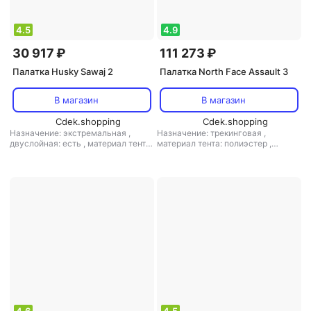
4.5
4.9
30 917 ₽
111 273 ₽
Палатка Husky Sawaj 2
Палатка North Face Assault 3
В магазин
В магазин
Cdek.shopping
Cdek.shopping
Назначение: экстремальная
,
Назначение: трекинговая
,
двуслойная: есть
,
материал тента:
материал тента: полиэстер
,
полиэстер
,
материал дна:
материал дна: нейлон
,
материал
полиэстер
,
материал дуг:
дуг: алюминий
алюминий