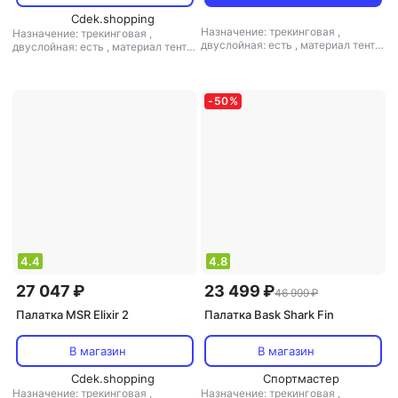
Cdek.shopping
Назначение: трекинговая
,
Назначение: трекинговая
,
двуслойная: есть
,
материал тента:
двуслойная: есть
,
материал тента:
полиэстер
,
материал дна:
нейлон
,
материал дна: полиэстер
,
полиэстер
,
материал дуг:
материал дуг: алюминий
алюминий
-
50
%
4.4
4.8
27 047 ₽
23 499 ₽
46 999 ₽
Палатка MSR Elixir 2
Палатка Bask Shark Fin
В магазин
В магазин
Cdek.shopping
Спортмастер
Назначение: трекинговая
,
Назначение: трекинговая
,