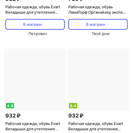
Рабочая одежда, обувь Evart
Рабочая одежда, обувь
Вкладыши для утепления
ЛамаТорф Органайзер эксперт
сапог текстильные
макси 70х60
фольгированные серые
В магазин
В магазин
Викинг/Ермак 4610088891887
Петрович
Твой дом
4.9
4.4
932 ₽
932 ₽
Рабочая одежда, обувь Evart
Рабочая одежда, обувь Evart
Вкладыши для утепления
Вкладыши для утепления