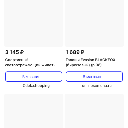
3 145 ₽
1 689 ₽
Спортивный
Галоши Evasion BLACKFOX
светоотражающий жилет-
(бирюзовый) (р.38)
рюкзак для бега
В магазин
В магазин
Cdek.shopping
onlinesemena.ru