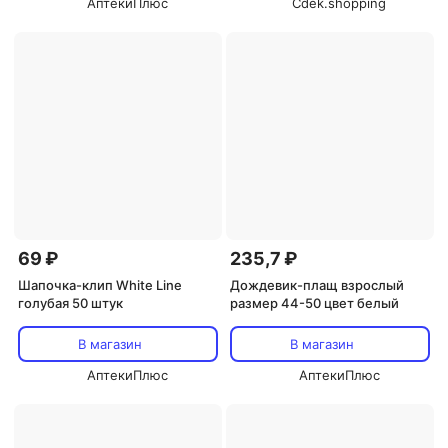
АптекиПлюс
Cdek.shopping
69 ₽
235,7 ₽
Шапочка-клип White Line
Дождевик-плащ взрослый
голубая 50 штук
размер 44-50 цвет белый
В магазин
В магазин
АптекиПлюс
АптекиПлюс