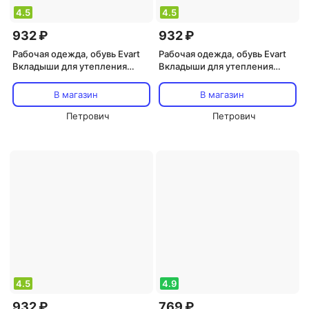
4.5
4.5
932 ₽
932 ₽
Рабочая одежда, обувь Evart
Рабочая одежда, обувь Evart
Вкладыши для утепления
Вкладыши для утепления
сапог текстильные
сапог текстильные
фольгированные серые
фольгированные серые
В магазин
В магазин
Викинг/Ермак 4610088891917
Викинг/Ермак 4610088891894
Петрович
Петрович
4.5
4.9
932 ₽
769 ₽