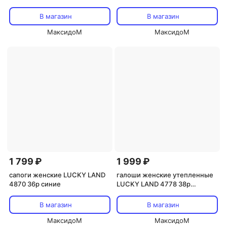
В магазин
В магазин
МаксидоМ
МаксидоМ
1 799 ₽
1 999 ₽
сапоги женские LUCKY LAND
галоши женские утепленные
4870 36р синие
LUCKY LAND 4778 38р
антрацит
В магазин
В магазин
МаксидоМ
МаксидоМ