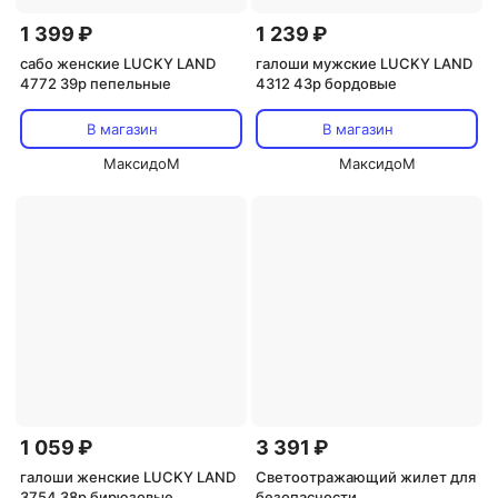
1 399 ₽
1 239 ₽
сабо женские LUCKY LAND
галоши мужские LUCKY LAND
4772 39р пепельные
4312 43р бордовые
В магазин
В магазин
МаксидоМ
МаксидоМ
1 059 ₽
3 391 ₽
галоши женские LUCKY LAND
Светоотражающий жилет для
3754 38р бирюзовые
безопасности