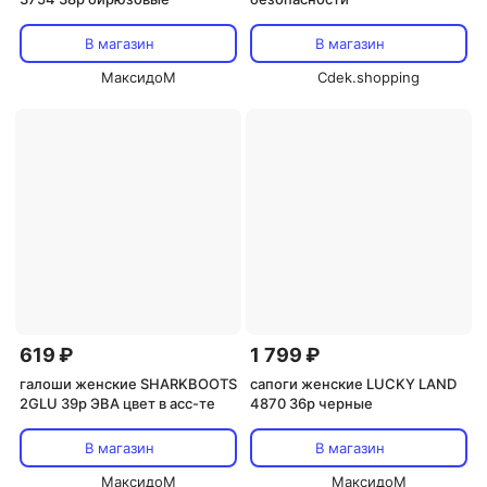
В магазин
В магазин
МаксидоМ
Cdek.shopping
619 ₽
1 799 ₽
галоши женские SHARKBOOTS
сапоги женские LUCKY LAND
2GLU 39р ЭВА цвет в асс-те
4870 36р черные
В магазин
В магазин
МаксидоМ
МаксидоМ