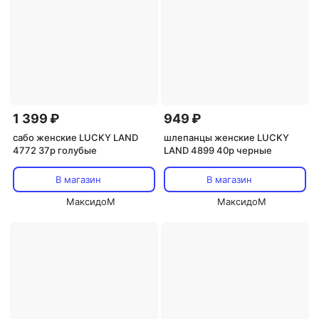
1 399 ₽
949 ₽
сабо женские LUCKY LAND
шлепанцы женские LUCKY
4772 37р голубые
LAND 4899 40р черные
В магазин
В магазин
МаксидоМ
МаксидоМ