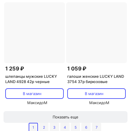
1 259 ₽
1 059 ₽
шлепанцы мужские LUCKY
галоши женские LUCKY LAND
LAND 4928 42р черные
3754 37р бирюзовые
В магазин
В магазин
МаксидоМ
МаксидоМ
Показать еще
1
2
3
4
5
6
7