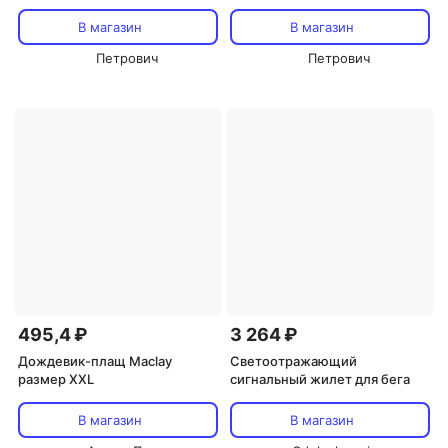
сапог текстильные
сапог текстильные
фольгированные серые
фольгированные серые
В магазин
В магазин
Викинг/Ермак
Викинг/Ермак 4610088891924
Петрович
Петрович
495,4 ₽
3 264 ₽
Дождевик-плащ Maclay
Светоотражающий
размер XXL
сигнальный жилет для бега
В магазин
В магазин