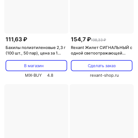
111,63 ₽
154,7 ₽
198,33 ₽
Бахилы полиэтиленовые 2,3 г
Rexant Жилет СИГНАЛЬНЫЙ с
(100 шт., 50 пар), цена за 1
одной светоотражающей
упак
полосой 09-0903-1 1 шт
В магазин
Сделать заказ
MIX-BUY
4.8
rexant-shop.ru