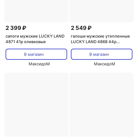
2 399 ₽
2 549 ₽
сапоги мужские LUCKY LAND
галоши мужские утепленные
4871 41р оливковые
LUCKY LAND 4868 44р
черные
В магазин
В магазин
МаксидоМ
МаксидоМ