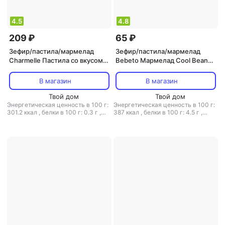
4.5
4.8
209 ₽
65 ₽
Зефир/пастила/мармелад
Зефир/пастила/мармелад
Charmelle Пастила со вкусом
Bebeto Мармелад Cool Beans
йогурта 221г
Tropic Mix, 30 г
В магазин
В магазин
Твой дом
Твой дом
Энергетическая ценность в 100 г:
Энергетическая ценность в 100 г:
301.2 ккал
,
белки в 100 г: 0.3 г
,
387 ккал
,
белки в 100 г: 4.5 г
,
жиры в 100 г: 0 г
,
углеводы в 100
жиры в 100 г: 0.1 г
,
углеводы в 100
г: 75 г
г: 92.1 г