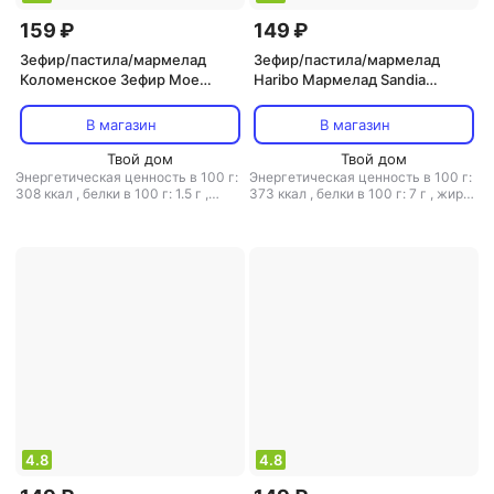
159 ₽
149 ₽
Зефир/пастила/мармелад
Зефир/пастила/мармелад
Коломенское Зефир Мое
Haribo Мармелад Sandia
обожание со вкусом ванили
Tricapa жевательный 90 г
250 г
В магазин
В магазин
Твой дом
Твой дом
Энергетическая ценность в 100 г:
Энергетическая ценность в 100 г:
308 ккал
,
белки в 100 г: 1.5 г
,
373 ккал
,
белки в 100 г: 7 г
,
жиры
жиры в 100 г: 0 г
,
углеводы в 100
в 100 г: 1 г
,
углеводы в 100 г: 77 г
г: 80 г
4.8
4.8