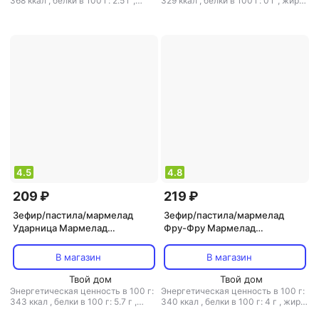
368 ккал
,
белки в 100 г: 2.5 г
,
329 ккал
,
белки в 100 г: 0 г
,
жиры
жиры в 100 г: 10 г
,
углеводы в 100
в 100 г: 0 г
,
углеводы в 100 г: 81.5
г: 65.6 г
г
4.5
4.8
209 ₽
219 ₽
Зефир/пастила/мармелад
Зефир/пастила/мармелад
Ударница Мармелад
Фру-Фру Мармелад
мармеландия клубника и
жевательный кола 80 г
базилик 250 г
В магазин
В магазин
Твой дом
Твой дом
Энергетическая ценность в 100 г:
Энергетическая ценность в 100 г:
343 ккал
,
белки в 100 г: 5.7 г
,
340 ккал
,
белки в 100 г: 4 г
,
жиры
жиры в 100 г: 0 г
,
углеводы в 100
в 100 г: 0 г
,
углеводы в 100 г: 80 г