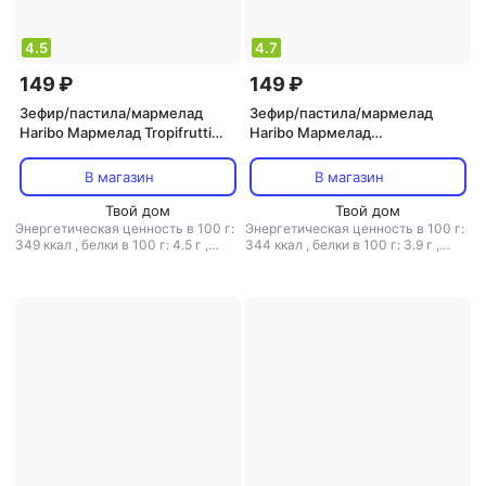
4.5
4.7
149 ₽
149 ₽
Зефир/пастила/мармелад
Зефир/пастила/мармелад
Haribo Мармелад Tropifrutti
Haribo Мармелад
жевательный 100 г
жевательный Strawberry /
Fresones / Харибо Клубника 2
В магазин
В магазин
шт по 100 гр
Твой дом
Твой дом
Энергетическая ценность в 100 г:
Энергетическая ценность в 100 г:
349 ккал
,
белки в 100 г: 4.5 г
,
344 ккал
,
белки в 100 г: 3.9 г
,
жиры в 100 г: 0.5 г
,
углеводы в
жиры в 100 г: 0.5 г
,
углеводы в
100 г: 82 г
100 г: 84 г