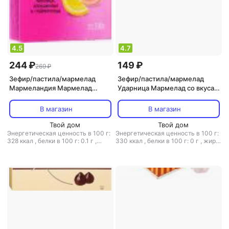
4.5
4.7
244 ₽
149 ₽
269 ₽
Зефир/пастила/мармелад
Зефир/пастила/мармелад
Мармеландия Мармелад
Ударница Мармелад со вкусам
Дольки лимонные
персика, 325 г
апельсиновые и
В магазин
В магазин
грейпфрутовые 330г
Твой дом
Твой дом
Энергетическая ценность в 100 г:
Энергетическая ценность в 100 г:
328 ккал
,
белки в 100 г: 0.1 г
,
330 ккал
,
белки в 100 г: 0 г
,
жиры
углеводы в 100 г: 80.4 г
в 100 г: 0 г
,
углеводы в 100 г: 83 г