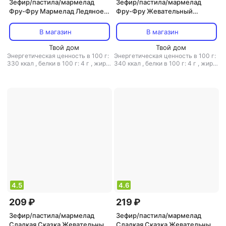
Зефир/пастила/мармелад
Зефир/пастила/мармелад
Фру-Фру Мармелад Ледяное
Фру-Фру Жевательный
сердце жевательный 80 г
мармелад Пальцы, 80 г
В магазин
В магазин
Твой дом
Твой дом
Энергетическая ценность в 100 г:
Энергетическая ценность в 100 г:
330 ккал
,
белки в 100 г: 4 г
,
жиры
340 ккал
,
белки в 100 г: 4 г
,
жиры
в 100 г: 0 г
,
углеводы в 100 г: 80 г
в 100 г: 0 г
,
углеводы в 100 г: 80 г
4.5
4.6
209 ₽
219 ₽
Зефир/пастила/мармелад
Зефир/пастила/мармелад
Сладкая Сказка Жевательный
Сладкая Сказка Жевательный