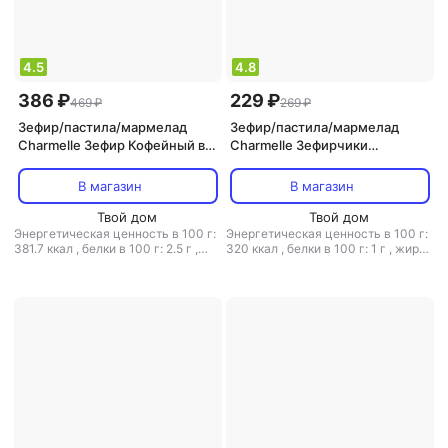
4.5
4.8
386 ₽
229 ₽
469 ₽
269 ₽
Зефир/пастила/мармелад
Зефир/пастила/мармелад
Charmelle Зефир Кофейный в
Charmelle Зефирчики
шоколаде 250г
Классические в шоколаде
120г
В магазин
В магазин
Твой дом
Твой дом
Энергетическая ценность в 100 г:
Энергетическая ценность в 100 г:
381.7 ккал
,
белки в 100 г: 2.5 г
,
320 ккал
,
белки в 100 г: 1 г
,
жиры
жиры в 100 г: 10 г
,
углеводы в 100
в 100 г: 0 г
,
углеводы в 100 г: 65.6
г: 65.5 г
г