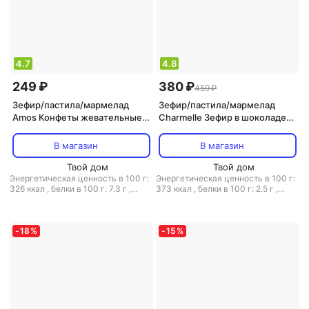
4.7
4.8
249 ₽
380 ₽
459 ₽
Зефир/пастила/мармелад
Зефир/пастила/мармелад
Amos Конфеты жевательные
Charmelle Зефир в шоколаде
4D лего 72 г
250 г
В магазин
В магазин
Твой дом
Твой дом
Энергетическая ценность в 100 г:
Энергетическая ценность в 100 г:
326 ккал
,
белки в 100 г: 7.3 г
,
373 ккал
,
белки в 100 г: 2.5 г
,
жиры в 100 г: 0.6 г
,
углеводы в
жиры в 100 г: 10 г
,
углеводы в 100
100 г: 71.7 г
г: 65.6 г
-
18
%
-
15
%