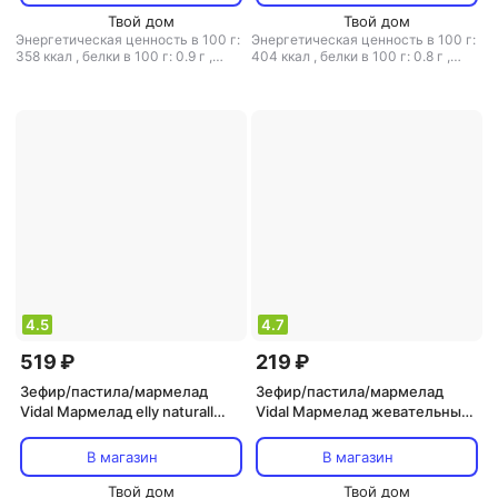
Твой дом
Твой дом
Энергетическая ценность в 100 г:
Энергетическая ценность в 100 г:
358 ккал
,
белки в 100 г: 0.9 г
,
404 ккал
,
белки в 100 г: 0.8 г
,
жиры в 100 г: 1.9 г
,
углеводы в 100
жиры в 100 г: 6.8 г
,
углеводы в
г: 86 г
100 г: 84 г
4.5
4.7
519 ₽
219 ₽
Зефир/пастила/мармелад
Зефир/пастила/мармелад
Vidal Мармелад elly naturall
Vidal Мармелад жевательный
sour fruit 180 г
Mega sweet mix 90 г
В магазин
В магазин
Твой дом
Твой дом