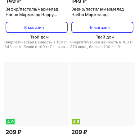
149 ₽
149 ₽
Зефир/пастила/мармелад
Зефир/пастила/мармелад
Haribo Мармелад Happy
Haribo Мармелад
Cherries жевательный 100 г
жевательный ягоды 100 г
В магазин
В магазин
Твой дом
Твой дом
Энергетическая ценность в 100 г:
Энергетическая ценность в 100 г:
343 ккал
,
белки в 100 г: 7 г
,
жиры
370 ккал
,
белки в 100 г: 1.9 г
,
в 100 г: 1 г
,
углеводы в 100 г: 77 г
жиры в 100 г: 0.1 г
,
углеводы в 100
г: 89.2 г
4.9
4.5
209 ₽
209 ₽