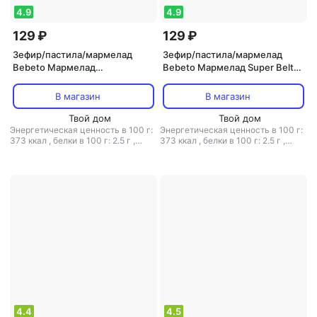
4.9
4.9
129 ₽
129 ₽
Зефир/пастила/мармелад
Зефир/пастила/мармелад
Bebeto Мармелад
Bebeto Мармелад Super Belts,
жевательный DOUBLE JOY, со
75 г
вкусом клубники и ванили, 75
В магазин
В магазин
г
Твой дом
Твой дом
Энергетическая ценность в 100 г:
Энергетическая ценность в 100 г:
373 ккал
,
белки в 100 г: 2.5 г
,
373 ккал
,
белки в 100 г: 2.5 г
,
жиры в 100 г: 3 г
,
углеводы в 100
жиры в 100 г: 3 г
,
углеводы в 100
г: 84 г
г: 84 г
4.4
4.5