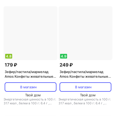
г: 79.5 г
4.8
4.9
179 ₽
249 ₽
Зефир/пастила/мармелад
Зефир/пастила/мармелад
Amos Конфеты жевательные с
Amos Конфеты жевательные с
соком ананаса 65 г
соком винограда 65 г
В магазин
В магазин
Твой дом
Твой дом
Энергетическая ценность в 100 г:
Энергетическая ценность в 100 г:
317 ккал
,
белки в 100 г: 6.4 г
,
317 ккал
,
белки в 100 г: 6.4 г
,
жиры в 100 г: 0.2 г
,
углеводы в
жиры в 100 г: 0.2 г
,
углеводы в
100 г: 72.5 г
100 г: 72.5 г