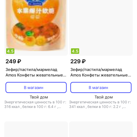
4.5
4.5
249 ₽
229 ₽
Зефир/пастила/мармелад
Зефир/пастила/мармелад
Amos Конфеты жевательные с
Amos Конфеты жевательные с
соком апельсина 65 г
соком манго 75 г
В магазин
В магазин
Твой дом
Твой дом
Энергетическая ценность в 100 г:
Энергетическая ценность в 100 г:
316 ккал
,
белки в 100 г: 6.4 г
,
341 ккал
,
белки в 100 г: 2.2 г
,
жиры в 100 г: 0.2 г
,
углеводы в
жиры в 100 г: 0.6 г
,
углеводы в
100 г: 72.2 г
100 г: 80.6 г