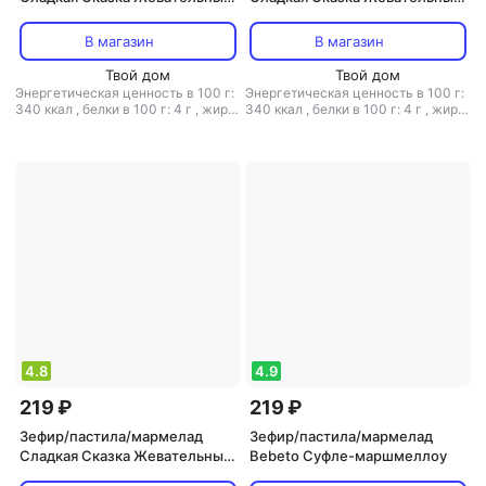
мармелад Фру-фру фрукты 80
мармелад Фру-фру кислые
г
колечки 80 г
В магазин
В магазин
Твой дом
Твой дом
Энергетическая ценность в 100 г:
Энергетическая ценность в 100 г:
340 ккал
,
белки в 100 г: 4 г
,
жиры
340 ккал
,
белки в 100 г: 4 г
,
жиры
в 100 г: 0 г
,
углеводы в 100 г: 80 г
в 100 г: 0 г
,
углеводы в 100 г: 80 г
4.8
4.9
219 ₽
219 ₽
Зефир/пастила/мармелад
Зефир/пастила/мармелад
Сладкая Сказка Жевательный
Bebeto Суфле-маршмеллоу
мармелад Фру-фру Pusheen