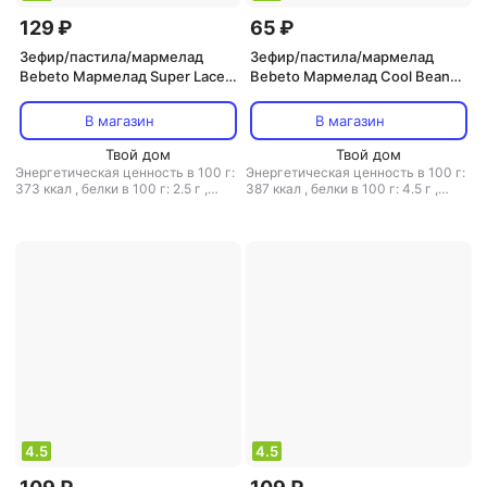
129 ₽
65 ₽
Зефир/пастила/мармелад
Зефир/пастила/мармелад
Bebeto Мармелад Super Laces,
Bebeto Мармелад Cool Beans
75 г
Berry Mix, 30 г
В магазин
В магазин
Твой дом
Твой дом
Энергетическая ценность в 100 г:
Энергетическая ценность в 100 г:
373 ккал
,
белки в 100 г: 2.5 г
,
387 ккал
,
белки в 100 г: 4.5 г
,
жиры в 100 г: 0 г
,
углеводы в 100
жиры в 100 г: 0.1 г
,
углеводы в 100
г: 77.3 г
г: 92.1 г
4.5
4.5