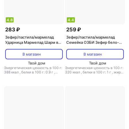
4.8
4.4
283 ₽
259 ₽
Зефир/пастила/мармелад
Зефир/пастила/мармелад
Ударница Мармелад Шарм в
Семейка ОЗБИ Зефир бело-
шоколаде 150 г
розовый 540 г
В магазин
В магазин
Твой дом
Твой дом
Энергетическая ценность в 100 г:
Энергетическая ценность в 100 г:
388 ккал
,
белки в 100 г: 0.9 г
,
320 ккал
,
белки в 100 г: 1 г
,
жиры
жиры в 100 г: 8.6 г
,
углеводы в
в 100 г: 0 г
,
углеводы в 100 г: 60 г
100 г: 75.2 г