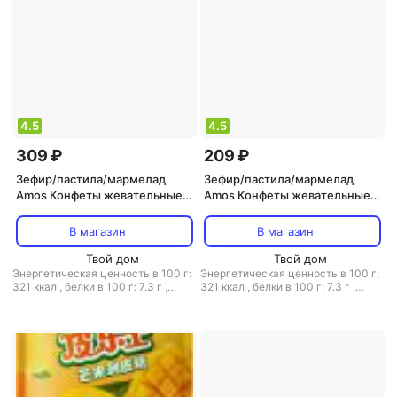
4.5
4.5
309 ₽
209 ₽
Зефир/пастила/мармелад
Зефир/пастила/мармелад
Amos Конфеты жевательные
Amos Конфеты жевательные
4D лего, йогурт 72 г
ассорти со вкусом молока 72 г
В магазин
В магазин
Твой дом
Твой дом
Энергетическая ценность в 100 г:
Энергетическая ценность в 100 г:
321 ккал
,
белки в 100 г: 7.3 г
,
321 ккал
,
белки в 100 г: 7.3 г
,
жиры в 100 г: 0.6 г
,
углеводы в
жиры в 100 г: 0.6 г
,
углеводы в
100 г: 71.7 г
100 г: 71.7 г