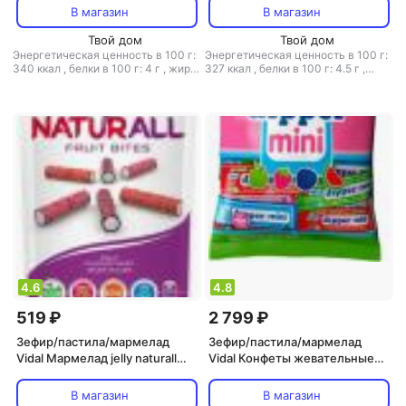
80 г
В магазин
В магазин
Твой дом
Твой дом
Энергетическая ценность в 100 г:
Энергетическая ценность в 100 г:
340 ккал
,
белки в 100 г: 4 г
,
жиры
327 ккал
,
белки в 100 г: 4.5 г
,
в 100 г: 1 г
,
углеводы в 100 г: 80 г
жиры в 100 г: 0 г
,
углеводы в 100
г: 77 г
4.6
4.8
519 ₽
2 799 ₽
Зефир/пастила/мармелад
Зефир/пастила/мармелад
Vidal Мармелад jelly naturall
Vidal Конфеты жевательные
fruit bites 180 г
assorted dipper mini
В магазин
В магазин