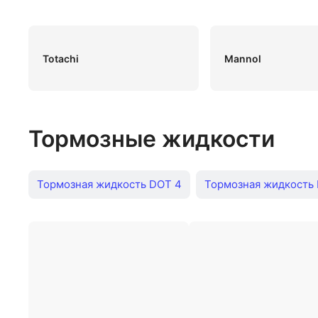
Моторное 5W-50 Лукойл
Моторное 75W-90 Mann
Totachi
Mannol
Тормозные жидкости
Тормозная жидкость DOT 4
Тормозная жидкость 
Тормозная жидкость 0.5 л