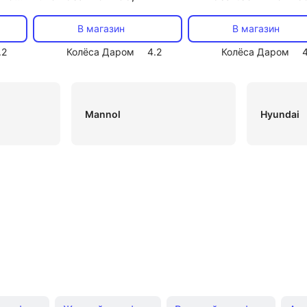
онные масла ZIC 80w90
Трансмиссионные масла Liqui M
oly
Моторное 0W-40 Mobil
Моторное 0W-40 Лукойл
В магазин
В магазин
ионные масла Ravenol 75w90
Трансмиссионные масла 
ое 1 л Газпромнефть
Моторное 10W G-Energy
Моторн
.2
Колёса Даром
4.2
Колёса Даром
4
ионные масла 30w
Трансмиссионные масла 90w
Тра
ойл
Моторное 10W Роснефть
Моторное 10W-30 Mobil
Mannol
Hyundai
иссионные масла 50w
Трансмиссионные масла Liqui Mo
Моторное 10W-40 CH-4
Моторное 10W-40 CI-4
Мо
40 Hyundai
Моторное 10W-40 Idemitsu
Моторное 10W
ol
Моторное 10W-40 Rowe
Моторное 10W-40 SG
торное 10W-40 Totachi
Моторное 10W-40 Роснефть
0 Лукойл
Моторное 20 SP
Моторное 20 Роснефть
undai
Моторное 30 Ravenol
Моторное 4 л 10W-40