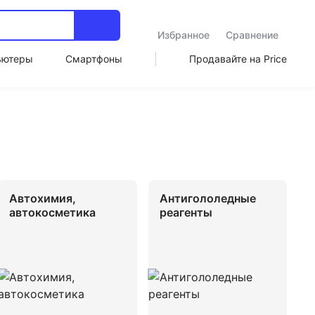
Избранное
Сравнение
ьютеры
Смартфоны
Продавайте на Price
Автохимия,
Антигололедные
автокосметика
реагенты