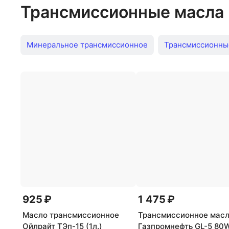
Трансмиссионные масла
Моторные масла 6 л
Моторные масла 2 л
Мот
Минеральное трансмиссионное
Трансмиссионны
Моторные масла ZIC 5w30
Моторные масла MOBI
Трансмиссионные масла для АКПП
Трансмиссион
Моторные масла Shell 5w30
Моторные масла дл
Трансмиссионные масла 10w
Трансмиссионные м
Моторные масла Ford 5w30
Моторные масла для
Трансмиссионные масла 1 л
Трансмиссионные ма
Моторные масла Shell 10w40
Моторные масла MO
Масла GL-5
Трансмиссионные масла 75w140
Моторные масла MOBIL 0w40
Моторные масла Ca
Трансмиссионные масла Castrol 75w90
Трансмис
Моторные масла 20w-20
Минеральное
Моторн
Масла SAE 90
Трансмиссионные масла 80w
Т
Моторное 0W-20 Kixx
Моторное 0W-20 Liqui Moly
925 ₽
1 475 ₽
Масло трансмиссионное
Трансмиссионное мас
Трансмиссионные масла Газпромнефть 80w90
Ми
Моторное 0W-20 Toyota
Моторное 0W-20 Zic
Ойлрайт ТЭп-15 (1л.)
Газпромнефть GL-5 80