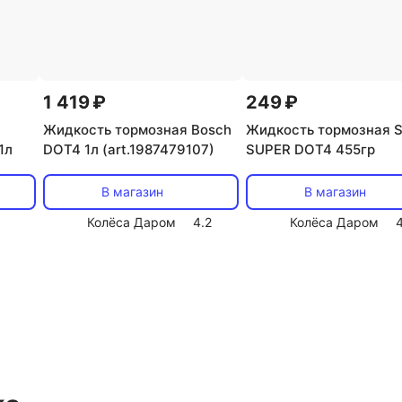
1 419 ₽
249 ₽
Жидкость тормозная Bosch
Жидкость тормозная S
1л
DOT4 1л (art.1987479107)
SUPER DOT4 455гр
В магазин
В магазин
Колёса Даром
4.2
Колёса Даром
4