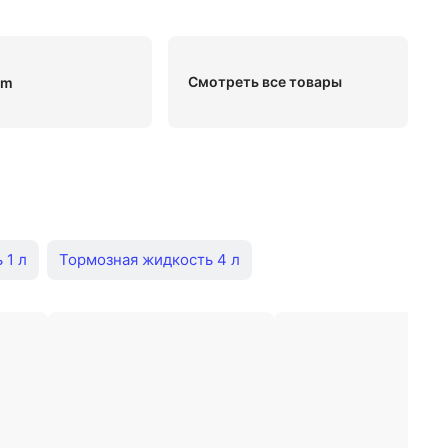
Моторное C1 5W-30
Моторное C2 5W-30
Смотреть все товары
am
 1 л
Тормозная жидкость 4 л