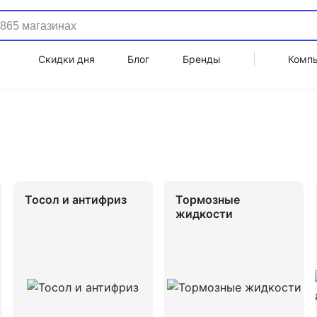
Скидки дня
Блог
Бренды
Комп
Тосол и антифриз
Тормозные
жидкости