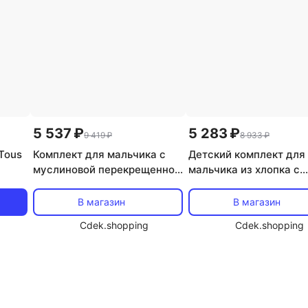
5 537 ₽
5 283 ₽
9 419 ₽
8 933 ₽
Tous
Комплект для мальчика с
Детский комплект для
муслиновой перекрещенной
мальчика из хлопка с
футболкой и подгузником
медвежатами на футбо
ску и
Tous, светло-голубой
шортах Tous, светло-
В магазин
В магазин
голубой
Cdek.shopping
Cdek.shopping