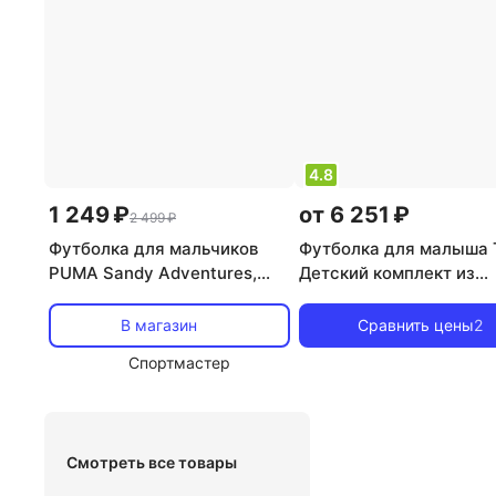
4.8
1 249 ₽
от 6 251 ₽
2 499 ₽
Футболка для мальчиков
Футболка для малыша 
PUMA Sandy Adventures,
Детский комплект из
Бежевый
органического хлопка:
джерси и брюки в поло
В магазин
Сравнить цены
2
однотонные, светло-
Спортмастер
розовый
Смотреть все товары