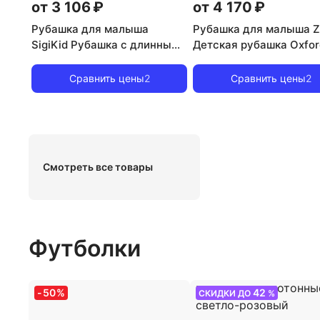
от 3 106 ₽
от 4 170 ₽
Рубашка для малыша
Рубашка для малыша Z
SigiKid Рубашка с длинными
Детская рубашка Oxfor
рукавами Classic Baby, для
длинным рукавом, свет
малышей, цвет Pink Gestreift
голубой
Сравнить цены
2
Сравнить цены
2
Смотреть все товары
Футболки
-
50
%
42
СКИДКИ ДО
%