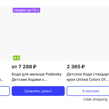
13
СКИДКИ ДО
%
4.5
от 7 288 ₽
2 365 ₽
Боди для малыша Pablosky
Детское боди стандар
и
Детские бодики с
кроя United Colors Of
й /
застежкой-липучкой, белый
Benetton, синий
/ синий
Сравнить цены
3
В магазин
Cdek.shopping