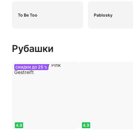
To Be Too
Pablosky
Рубашки
25
СКИДКИ ДО
%
4.9
4.9