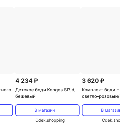
4 234 ₽
3 620 ₽
тного
Детское боди Konges Sl?jd,
Комплект боди H&M, 5 
бежевый
светло-розовый/белы
светло-серый
В магазин
В магазин
Cdek.shopping
Cdek.shopping