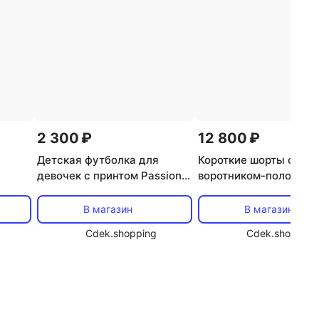
2 300 ₽
12 800 ₽
Детская футболка для
Короткие шорты с
девочек с принтом Passion
воротником-поло Polo
лке и
Design Toontoy, Ecru
Lauren Kids, желтый
В магазин
В магазин
Cdek.shopping
Cdek.shopping