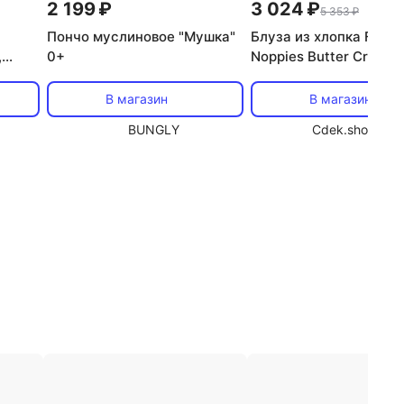
2 199 ₽
3 024 ₽
5 353 ₽
Пончо муслиновое "Мушка"
Блуза из хлопка Fabre
,
0+
Noppies Butter Cream,
сливочный
В магазин
В магазин
BUNGLY
Cdek.shopping