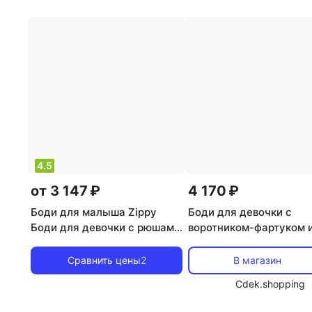
4.5
от 3 147 ₽
4 170 ₽
Боди для малыша Zippy
Боди для девочки с
Боди для девочки с рюшами
воротником-фартуком 
на воротнике, белый
кнопками Zippy, розовы
белый
Сравнить цены
2
В магазин
Cdek.shopping