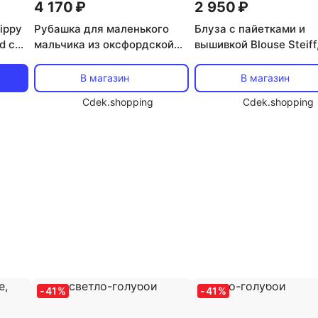
4 170 ₽
2 950 ₽
ippy
Рубашка для маленького
Блуза с пайетками и
d с
мальчика из оксфордской
вышивкой Blouse Steiff
ло-
ткани, 100% хлопок Zippy,
Cashmere Blue, синий
белый
В магазин
В магазин
Cdek.shopping
Cdek.shopping
-
41
%
-
41
%