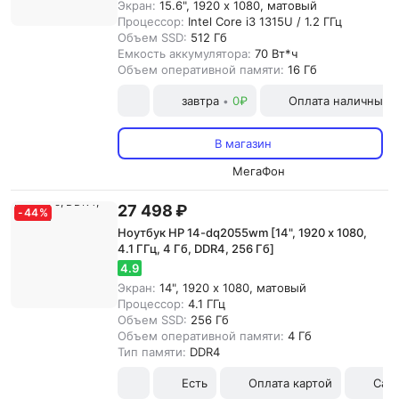
Экран:
15.6", 1920 x 1080, матовый
Процессор:
Intel Core i3 1315U / 1.2 ГГц
Объем SSD:
512 Гб
Емкость аккумулятора:
70 Вт*ч
Объем оперативной памяти:
16 Гб
завтра
0₽
Оплата наличными
•
В магазин
МегаФон
27 498 ₽
-
44
%
Ноутбук HP 14-dq2055wm [14", 1920 x 1080,
4.1 ГГц, 4 Гб, DDR4, 256 Гб]
4.9
Экран:
14", 1920 x 1080, матовый
Процессор:
4.1 ГГц
Объем SSD:
256 Гб
Объем оперативной памяти:
4 Гб
Тип памяти:
DDR4
Есть
Оплата картой
Сам