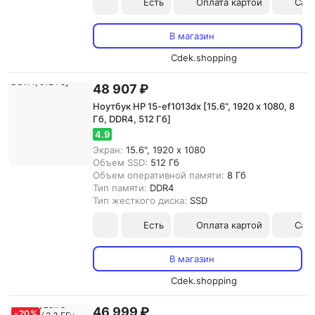
Есть
Оплата картой
Сам
В магазин
Cdek.shopping
48 907 ₽
Ноутбук HP 15-ef1013dx [15.6", 1920 x 1080, 8
Гб, DDR4, 512 Гб]
4.9
Экран:
15.6", 1920 x 1080
Объем SSD:
512 Гб
Объем оперативной памяти:
8 Гб
Тип памяти:
DDR4
Тип жесткого диска:
SSD
Есть
Оплата картой
Сам
В магазин
Cdek.shopping
46 999 ₽
-
20
%