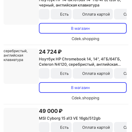
черный, английская клавиатура
Есть
Оплата картой
Сам
В магазин
Cdek.shopping
24 724 ₽
Ноутбук HP Chromebook 14, 14", 4ГБ/64ГБ,
Celeron N4120, серебристый, английская
клавиатура
Есть
Оплата картой
Сам
В магазин
Cdek.shopping
49 000 ₽
MSI Cyborg 15 a13 VE 16gb/512gb
Есть
Оплата картой
Сам