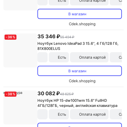
Есть
Оплата картой
Сам
В магазин
Cdek.shopping
35 346 ₽
-
36
%
55 494 ₽
Ноутбук Lenovo IdeaPad 3 15.6'', 4 Гб/128 Гб,
81X800ELUS
Есть
Оплата картой
Сам
В магазин
Cdek.shopping
30 082 ₽
-
38
%
48 625 ₽
Ноутбук HP 15-dw1001wm 15.6" FullHD
4ГБ/128ГБ, черный, английская клавиатура
Есть
Оплата картой
Сам