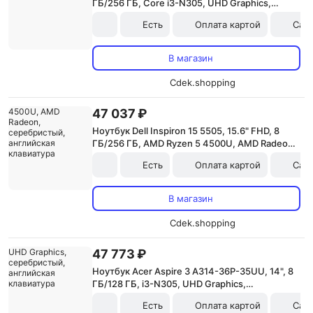
ГБ/256 ГБ, Core i3-N305, UHD Graphics,
серый, английская клавиатура
Есть
Оплата картой
Сам
В магазин
Cdek.shopping
47 037 ₽
Ноутбук Dell Inspiron 15 5505, 15.6" FHD, 8
ГБ/256 ГБ, AMD Ryzen 5 4500U, AMD Radeon,
серебристый, английская клавиатура
Есть
Оплата картой
Сам
В магазин
Cdek.shopping
47 773 ₽
Ноутбук Acer Aspire 3 A314-36P-35UU, 14", 8
ГБ/128 ГБ, i3-N305, UHD Graphics,
серебристый, английская клавиатура
Есть
Оплата картой
Сам