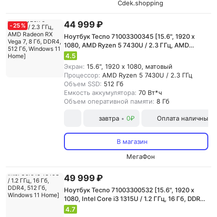
Cdek.shopping
44 999 ₽
-
25
%
Ноутбук Tecno 71003300345 [15.6", 1920 x
1080, AMD Ryzen 5 7430U / 2.3 ГГц, AMD
Radeon RX Vega 7, 8 Гб, DDR4, 512 Гб,
4.5
Windows 11 Home]
Экран:
15.6", 1920 x 1080, матовый
Процессор:
AMD Ryzen 5 7430U / 2.3 ГГц
Объем SSD:
512 Гб
Емкость аккумулятора:
70 Вт*ч
Объем оперативной памяти:
8 Гб
завтра
0₽
Оплата наличными
•
В магазин
МегаФон
49 999 ₽
Ноутбук Tecno 71003300532 [15.6", 1920 x
1080, Intel Core i3 1315U / 1.2 ГГц, 16 Гб, DDR4,
512 Гб, Windows 11 Home]
4.7