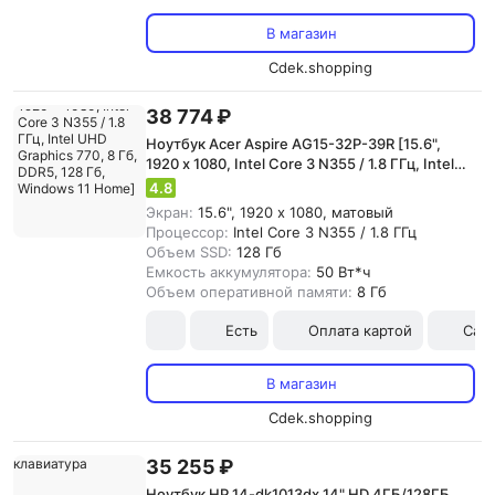
В магазин
Cdek.shopping
38 774 ₽
Ноутбук Acer Aspire AG15-32P-39R [15.6",
1920 x 1080, Intel Core 3 N355 / 1.8 ГГц, Intel
UHD Graphics 770, 8 Гб, DDR5, 128 Гб,
4.8
Windows 11 Home]
Экран:
15.6", 1920 x 1080, матовый
Процессор:
Intel Core 3 N355 / 1.8 ГГц
Объем SSD:
128 Гб
Емкость аккумулятора:
50 Вт*ч
Объем оперативной памяти:
8 Гб
Есть
Оплата картой
Сам
В магазин
Cdek.shopping
35 255 ₽
Ноутбук HP 14-dk1013dx 14" HD 4ГБ/128ГБ,