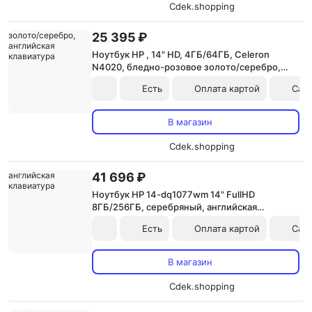
Cdek.shopping
25 395 ₽
Ноутбук HP , 14" HD, 4ГБ/64ГБ, Celeron
N4020, бледно-розовое золото/серебро,
английская клавиатура
Есть
Оплата картой
Сам
В магазин
Cdek.shopping
41 696 ₽
Ноутбук HP 14-dq1077wm 14" FullHD
8ГБ/256ГБ, серебряный, английская
клавиатура
Есть
Оплата картой
Сам
В магазин
Cdek.shopping