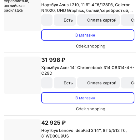
Ноутбук Asus L210, 11.6", 4Гб/128Гб, Celeron
N4020, UHD Graphics, белый/серебристый,
английская раскладка
Есть
Оплата картой
Сам
В магазин
Cdek.shopping
31 998 ₽
Хромбук Acer 14" Chromebook 314 CB314-4H-
C29D
Есть
Оплата картой
Сам
В магазин
Cdek.shopping
42 925 ₽
Ноутбук Lenovo IdeaPad 3 14'', 8 Гб/512 Гб,
81WD00U9US