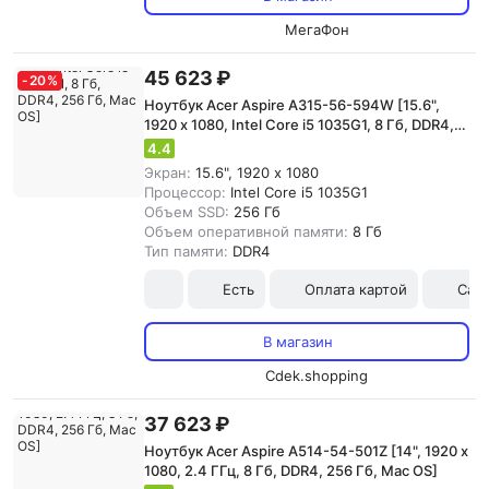
МегаФон
45 623 ₽
-
20
%
Ноутбук Acer Aspire A315-56-594W [15.6",
1920 x 1080, Intel Core i5 1035G1, 8 Гб, DDR4,
256 Гб, Mac OS]
4.4
Экран:
15.6", 1920 x 1080
Процессор:
Intel Core i5 1035G1
Объем SSD:
256 Гб
Объем оперативной памяти:
8 Гб
Тип памяти:
DDR4
Есть
Оплата картой
Сам
В магазин
Cdek.shopping
37 623 ₽
Ноутбук Acer Aspire A514-54-501Z [14", 1920 x
1080, 2.4 ГГц, 8 Гб, DDR4, 256 Гб, Mac OS]