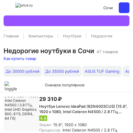
Сочи
Главная
Компьютеры
Ноутбуки
Недорогие
Недорогие ноутбуки в Сочи
47 товаров
Как купить товар
До 30000 рублей
До 35000 рублей
ASUS TUF Gaming
Acer
Сначала популярное
29 310 ₽
Ноутбук Lenovo IdeaPad (82N4003CUS) [15.6",
1920 x 1080, Intel Celeron N4500 / 2.8 ГГц,
Intel UHD Graphics 600, 8 Гб, DDR4, 64 Гб]
4.6
Экран:
15.6", 1920 x 1080
Процессор:
Intel Celeron N4500 / 2.8 ГГц