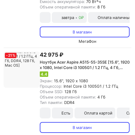
Емкость аккумулятора:
70 Вт*ч
Объем оперативной памяти:
8 Гб
завтра
0₽
Оплата наличными
•
В магазин
МегаФон
42 975 ₽
-
21
%
Ноутбук Acer Aspire A515-55-35SE [15.6", 1920
x 1080, Intel Core i3 1005G1 / 1.2 ГГц, 4 Гб,
DDR4, 128 Гб, Mac OS]
4.4
Экран:
15.6", 1920 x 1080
Процессор:
Intel Core i3 1005G1 / 1.2 ГГц
Объем SSD:
128 Гб
Объем оперативной памяти:
4 Гб
Тип памяти:
DDR4
Есть
Оплата картой
Сам
В магазин