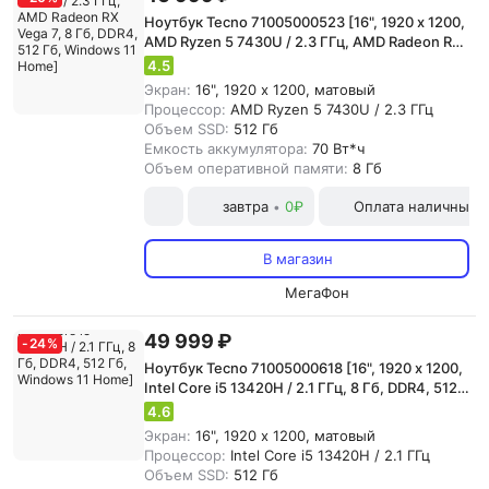
Ноутбук Tecno 71005000523 [16", 1920 x 1200,
AMD Ryzen 5 7430U / 2.3 ГГц, AMD Radeon RX
Vega 7, 8 Гб, DDR4, 512 Гб, Windows 11 Home]
4.5
Экран:
16", 1920 x 1200, матовый
Процессор:
AMD Ryzen 5 7430U / 2.3 ГГц
Объем SSD:
512 Гб
Емкость аккумулятора:
70 Вт*ч
Объем оперативной памяти:
8 Гб
завтра
0₽
Оплата наличными
•
В магазин
МегаФон
49 999 ₽
-
24
%
Ноутбук Tecno 71005000618 [16", 1920 x 1200,
Intel Core i5 13420H / 2.1 ГГц, 8 Гб, DDR4, 512
Гб, Windows 11 Home]
4.6
Экран:
16", 1920 x 1200, матовый
Процессор:
Intel Core i5 13420H / 2.1 ГГц
Объем SSD:
512 Гб