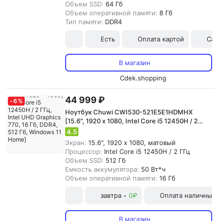
Объем SSD:
64 Гб
Объем оперативной памяти:
8 Гб
Тип памяти:
DDR4
Есть
Оплата картой
Сам
В магазин
Cdek.shopping
44 999 ₽
-
6
%
Ноутбук Chuwi CWI530-521E5E1HDMHX
[15.6", 1920 x 1080, Intel Core i5 12450H / 2
ГГц, Intel UHD Graphics 770, 16 Гб, DDR4, 512
4.5
Гб, Windows 11 Home]
Экран:
15.6", 1920 x 1080, матовый
Процессор:
Intel Core i5 12450H / 2 ГГц
Объем SSD:
512 Гб
Емкость аккумулятора:
50 Вт*ч
Объем оперативной памяти:
16 Гб
завтра
0₽
Оплата наличными
•
В магазин