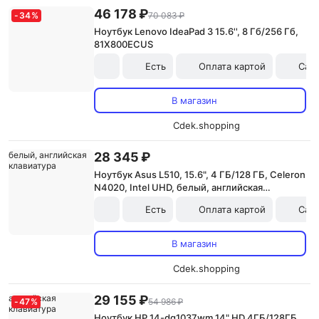
46 178 ₽
-
34
%
70 083 ₽
Ноутбук Lenovo IdeaPad 3 15.6'', 8 Гб/256 Гб,
81X800ECUS
Есть
Оплата картой
Сам
В магазин
Cdek.shopping
28 345 ₽
Ноутбук Asus L510, 15.6", 4 ГБ/128 ГБ, Celeron
N4020, Intel UHD, белый, английская
клавиатура
Есть
Оплата картой
Сам
В магазин
Cdek.shopping
29 155 ₽
-
47
%
54 986 ₽
Ноутбук HP 14-dq1037wm 14" HD 4ГБ/128ГБ,