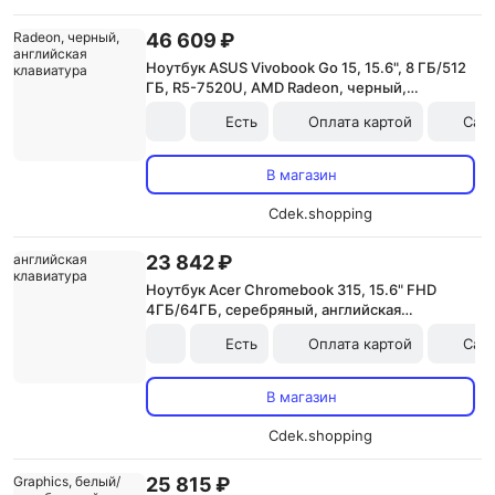
46 609 ₽
Ноутбук ASUS Vivobook Go 15, 15.6", 8 ГБ/512
ГБ, R5-7520U, AMD Radeon, черный,
английская клавиатура
Есть
Оплата картой
Сам
В магазин
Cdek.shopping
23 842 ₽
Ноутбук Acer Chromebook 315, 15.6" FHD
4ГБ/64ГБ, серебряный, английская
клавиатура
Есть
Оплата картой
Сам
В магазин
Cdek.shopping
25 815 ₽