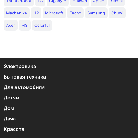
Thunderobot
LG
Gigabyte
Huawei
Apple
Xiaomi
Machenike
HP
Microsoft
Tecno
Samsung
Chuwi
Acer
MSI
Colorful
Электроника
Бытовая техника
Для автомобиля
Детям
Дом
Дача
Красота