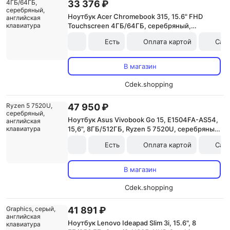
33 376 ₽
Ноутбук Acer Chromebook 315, 15.6" FHD
Touchscreen 4ГБ/64ГБ, серебряный,
английская клавиатура
Есть
Оплата картой
Сам
В магазин
Cdek.shopping
47 950 ₽
Ноутбук Asus Vivobook Go 15, E1504FA-AS54,
15,6", 8ГБ/512ГБ, Ryzen 5 7520U, серебряный,
английская клавиатура
Есть
Оплата картой
Сам
В магазин
Cdek.shopping
41 891 ₽
Ноутбук Lenovo Ideapad Slim 3i, 15.6", 8