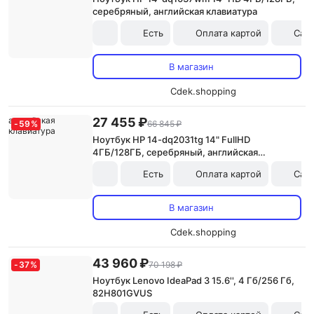
серебряный, английская клавиатура
Есть
Оплата картой
Сам
В магазин
Cdek.shopping
27 455 ₽
-
59
%
66 845 ₽
Ноутбук HP 14-dq2031tg 14" FullHD
4ГБ/128ГБ, серебряный, английская
клавиатура
Есть
Оплата картой
Сам
В магазин
Cdek.shopping
43 960 ₽
-
37
%
70 198 ₽
Ноутбук Lenovo IdeaPad 3 15.6'', 4 Гб/256 Гб,
82H801GVUS