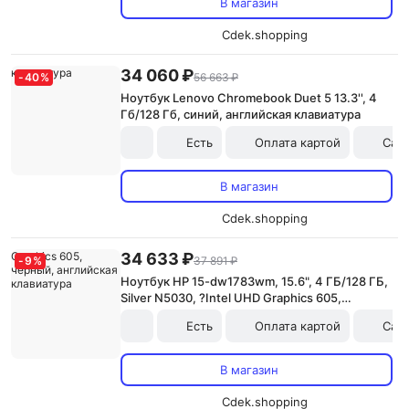
В магазин
Cdek.shopping
34 060 ₽
-
40
%
56 663 ₽
Ноутбук Lenovo Chromebook Duet 5 13.3'', 4
Гб/128 Гб, синий, английская клавиатура
Есть
Оплата картой
Сам
В магазин
Cdek.shopping
34 633 ₽
-
9
%
37 891 ₽
Ноутбук HP 15-dw1783wm, 15.6", 4 ГБ/128 ГБ,
Silver N5030, ?Intel UHD Graphics 605,
черный, английская клавиатура
Есть
Оплата картой
Сам
В магазин
Cdek.shopping