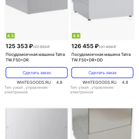
уровень шума: 49 дБ
,
мощность:
2100 Вт
4.5
4.6
125 353 ₽
126 455 ₽
127 859 ₽
131 464 ₽
Посудомоечная машина Tatra
Посудомоечная машина Tatra
TW.F50+DR
TW.F50+DR+DD
Сделать заказ
Сделать заказ
WHITEGOODS.RU
4.8
WHITEGOODS.RU
4.8
Тип: узкая
,
управление:
Тип: узкая
,
управление:
электронное
электронное