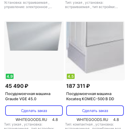
Установка: встраиваемая
,
Тип: узкая
,
установка:
управление: электронное
,
встраиваемая
,
тип встройки:
мощность: 4500 Вт
полновстраиваемая
,
кол-во
комплектов посуды: 10
,
класс
мойки: A
,
класс сушки: A
,
класс
энергопотребления: A
,
потребление воды: 8 л
,
энергопотребление за цикл: 0.77
кВт*ч
,
управление: электронное
,
тип сушки: конденсационная
,
уровень шума: 44 дБ
,
мощность:
2100 Вт
4.9
4.5
45 490 ₽
187 311 ₽
Посудомоечная машина
Посудомоечная машина
Graude VGE 45.0
Kocateq KOMEC-500 B DD
Сделать заказ
Сделать заказ
WHITEGOODS.RU
4.8
WHITEGOODS.RU
4.8
Тип: узкая
,
установка:
Тип: компактная
,
установка:
встраиваемая
,
тип встройки:
встраиваемая
,
потребление воды: