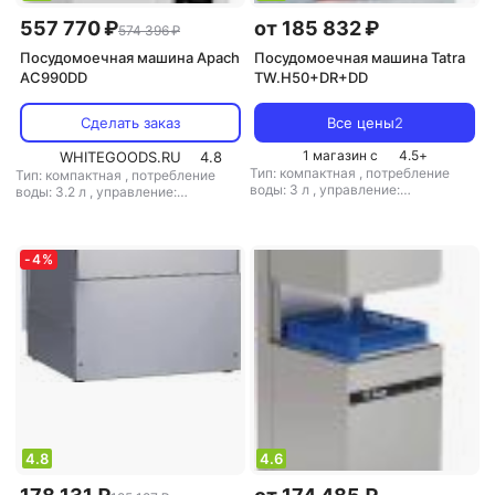
557 770 ₽
от 185 832 ₽
574 396 ₽
Посудомоечная машина Apach
Посудомоечная машина Tatra
AC990DD
TW.H50+DR+DD
Сделать заказ
Все цены
2
1 магазин с
4.5
+
WHITEGOODS.RU
4.8
Тип: компактная
,
потребление
Тип: компактная
,
потребление
воды: 3 л
,
управление:
воды: 3.2 л
,
управление:
электронное
электронное
,
уровень шума: 50 дБ
-
4
%
4.8
4.6