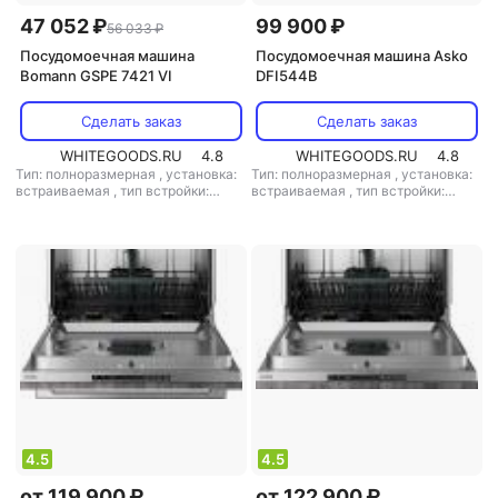
47 052 ₽
99 900 ₽
56 033 ₽
Посудомоечная машина
Посудомоечная машина Asko
Bomann GSPE 7421 VI
DFI544B
Сделать заказ
Сделать заказ
WHITEGOODS.RU
4.8
WHITEGOODS.RU
4.8
Тип: полноразмерная
,
установка:
Тип: полноразмерная
,
установка:
встраиваемая
,
тип встройки:
встраиваемая
,
тип встройки:
полновстраиваемая
,
кол-во
полновстраиваемая
,
кол-во
комплектов посуды: 14
,
класс
комплектов посуды: 14
,
класс
мойки: A
,
класс сушки: A
,
класс
мойки: A
,
класс сушки: A
,
класс
энергопотребления: A
,
энергопотребления: A
,
управление: электронное
,
тип
потребление воды: 9.4 л
,
сушки: конденсационная
,
уровень
энергопотребление за цикл: 0.64
шума: 47 дБ
кВт*ч
,
управление: электронное
,
тип сушки: конденсационная
,
уровень шума: 42 дБ
,
мощность:
1900 Вт
4.5
4.5
от 119 900 ₽
от 122 900 ₽