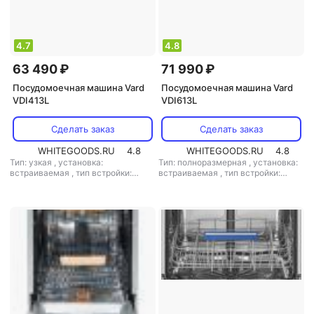
4.7
4.8
63 490 ₽
71 990 ₽
Посудомоечная машина Vard
Посудомоечная машина Vard
VDI413L
VDI613L
Сделать заказ
Сделать заказ
WHITEGOODS.RU
4.8
WHITEGOODS.RU
4.8
Тип: узкая
,
установка:
Тип: полноразмерная
,
установка:
встраиваемая
,
тип встройки:
встраиваемая
,
тип встройки:
полновстраиваемая
,
кол-во
полновстраиваемая
,
кол-во
комплектов посуды: 10
,
класс
комплектов посуды: 15
,
класс
мойки: A
,
класс сушки: A
,
класс
мойки: A
,
класс сушки: A
,
класс
энергопотребления: A
,
энергопотребления: A
,
потребление воды: 8.5 л
,
потребление воды: 18 л
,
энергопотребление за цикл: 0.65
энергопотребление за цикл: 1.55
кВт*ч
,
управление: электронное
,
кВт*ч
,
управление: электронное
,
тип сушки: конденсационная
,
тип сушки: конденсационная
,
уровень шума: 42 дБ
,
мощность:
уровень шума: 42 дБ
,
мощность:
3500 Вт
2400 Вт