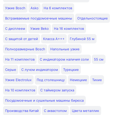
Узкие Bosch
Asko
На 6 комплектов
Встраиваемые посудомоечные машины
Отдельностоящие
С дисплеем
Узкие Beko
На 16 комплектов
С защитой от детей
Класса A+++
Глубиной 55 м
Полноразмерные Bosch
Напольные узкие
На 11 комплектов
С индикатором наличия соли
55 см
Серые
С лучом индикатором
Турецкие
Узкие Electrolux
Под столешницу
Немецкие
Тихие
На 10 комплектов
С таймером запуска
Посудомоечные и сушильные машины бирюса
Производства Китай
С аквастопом
Цвета металлик