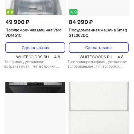
4.8
4.9
49 990 ₽
84 990 ₽
Посудомоечная машина Vard
Посудомоечная машина Smeg
VDI451C
STL362DQ
Сделать заказ
Сделать заказ
WHITEGOODS.RU
4.8
WHITEGOODS.RU
4.8
Тип: узкая
,
установка:
Тип: полноразмерная
,
установка:
встраиваемая
,
тип встройки:
встраиваемая
,
тип встройки:
полновстраиваемая
,
кол-во
полновстраиваемая
,
кол-во
комплектов посуды: 10
,
класс
комплектов посуды: 14
,
класс
мойки: A
,
класс сушки: A
,
класс
мойки: A
,
класс сушки: A
,
класс
энергопотребления: A
,
энергопотребления: A
,
потребление воды: 8.5 л
,
потребление воды: 10.5 л
,
энергопотребление за цикл: 0.674
энергопотребление за цикл: 0.85
кВт*ч
,
управление: электронное
,
кВт*ч
,
управление: электронное
,
тип сушки: конденсационная
,
тип сушки: конденсационная
,
уровень шума: 44 дБ
,
мощность:
уровень шума: 46 дБ
,
мощность:
2100 Вт
1800 Вт