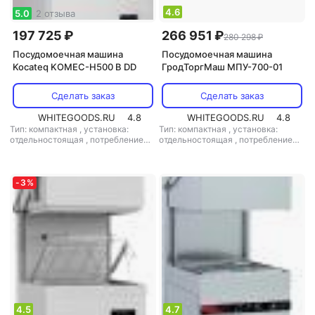
4.6
5.0
2 отзыва
197 725 ₽
266 951 ₽
280 298 ₽
Посудомоечная машина
Посудомоечная машина
Kocateq KOMEC-H500 B DD
ГродТоргМаш МПУ-700-01
Сделать заказ
Сделать заказ
WHITEGOODS.RU
4.8
WHITEGOODS.RU
4.8
Тип: компактная
,
установка:
Тип: компактная
,
установка:
отдельностоящая
,
потребление
отдельностоящая
,
потребление
воды: 3 л
,
управление:
воды: 3 л
,
управление:
электронное
,
мощность: 4500 Вт
электронное
-
3
%
4.5
4.7