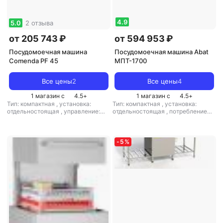
4.9
5.0
2 отзыва
от 205 743 ₽
от 594 953 ₽
Посудомоечная машина
Посудомоечная машина Abat
Comenda PF 45
МПТ-1700
Все цены
2
Все цены
4
1 магазин с
4.5
+
1 магазин с
4.5
+
Тип: компактная
,
установка:
Тип: компактная
,
установка:
отдельностоящая
,
управление:
отдельностоящая
,
потребление
электронное
,
мощность: 7500 Вт
воды: 4 л
,
управление:
электронное
,
тип сушки:
теплообменником
-
5
%