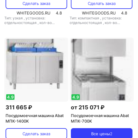
Сделать заказ
Сделать заказ
WHITEGOODS.RU
4.8
WHITEGOODS.RU
4.8
Тип: узкая
,
установка:
Тип: компактная
,
установка:
отдельностоящая
,
кол-во
отдельностоящая
,
кол-во
комплектов посуды: 10
,
комплектов посуды: 10
,
потребление воды: 3 л
,
потребление воды: 3 л
,
управление: механическое
,
управление: электронное
мощность: 9000 Вт
4.9
4.9
311 665 ₽
от 215 071 ₽
Посудомоечная машина Abat
Посудомоечная машина Abat
МПК-1400K
МПК-700K
Сделать заказ
Все цены
2