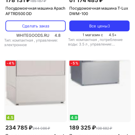
178 131 ₽
от 174 485 ₽
185 187 ₽
Посудомоечная машина Apach
Посудомоечная машина T-Lux
AFTRD500 DD
DWM-100
Сделать заказ
Все цены
3
1 магазин с
4.5
+
WHITEGOODS.RU
4.8
Тип: компактная
,
потребление
Тип: компактная
,
управление:
воды: 3.5 л
,
управление:
электронное
механическое
-
4
%
-
5
%
4.5
4.9
234 785 ₽
189 325 ₽
244 086 ₽
198 682 ₽