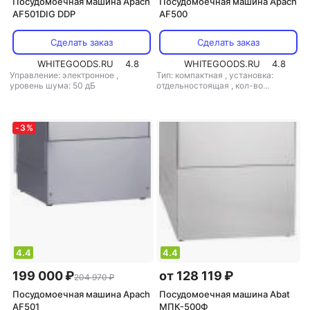
Посудомоечная машина Apach
Посудомоечная машина Apach
AF501DIG DDP
AF500
Сделать заказ
Сделать заказ
WHITEGOODS.RU
4.8
WHITEGOODS.RU
4.8
Управление: электронное
,
Тип: компактная
,
установка:
уровень шума: 50 дБ
отдельностоящая
,
кол-во
комплектов посуды: 6
,
управление: электронное
,
уровень шума: 50 дБ
,
мощность:
3600 Вт
-
3
%
4.4
4.4
199 000 ₽
от 128 119 ₽
204 970 ₽
Посудомоечная машина Apach
Посудомоечная машина Abat
AF501
МПК-500Ф