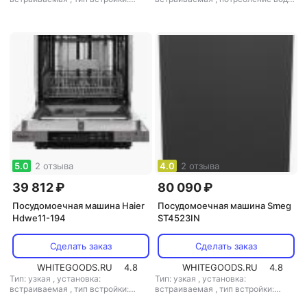
полновстраиваемая
,
кол-во
3 л
,
управление: электронное
,
комплектов посуды: 9
,
класс
мощность: 3400 Вт
мойки: A
,
класс сушки: A
,
класс
энергопотребления: A
,
потребление воды: 9.5 л
,
энергопотребление за цикл: 0.74
кВт*ч
,
управление: электронное
,
тип сушки: конденсационная
,
уровень шума: 49 дБ
,
мощность:
1930 Вт
5.0
2 отзыва
4.0
2 отзыва
39 812 ₽
80 090 ₽
Посудомоечная машина Haier
Посудомоечная машина Smeg
Hdwe11-194
ST4523IN
Сделать заказ
Сделать заказ
WHITEGOODS.RU
4.8
WHITEGOODS.RU
4.8
Тип: узкая
,
установка:
Тип: узкая
,
установка:
встраиваемая
,
тип встройки:
встраиваемая
,
тип встройки:
полновстраиваемая
,
кол-во
полновстраиваемая
,
кол-во