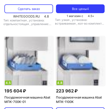
Сделать заказ
Все цены
4
1 магазин с
4.5
+
WHITEGOODS.RU
4.8
Тип: узкая
,
установка:
Тип: компактная
,
установка:
встраиваемая
,
кол-во комплектов
отдельностоящая
,
управление:
посуды: 5.7
,
класс мойки: A
,
класс
электронное
,
мощность: 5600 Вт
сушки: A
,
потребление воды: 3 л
,
управление: электронное
,
тип
сушки: конденсационная
,
мощность: 6800 Вт
4.5
4.8
195 604 ₽
223 962 ₽
Посудомоечная машина Abat
Посудомоечная машина Abat
МПК-700K-01
МПК-1100K