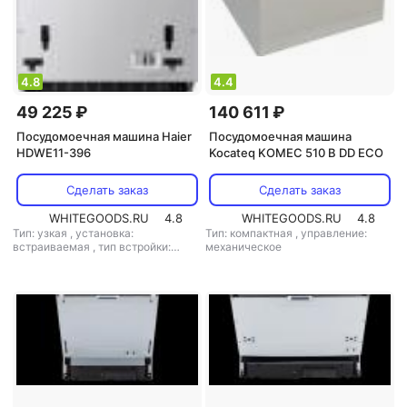
4.8
4.4
49 225 ₽
140 611 ₽
Посудомоечная машина Haier
Посудомоечная машина
HDWE11-396
Kocateq KOMEC 510 B DD ECO
Сделать заказ
Сделать заказ
WHITEGOODS.RU
4.8
WHITEGOODS.RU
4.8
Тип: узкая
,
установка:
Тип: компактная
,
управление:
встраиваемая
,
тип встройки:
механическое
полновстраиваемая
,
кол-во
комплектов посуды: 11
,
класс
мойки: A
,
класс сушки: A
,
класс
энергопотребления: A
,
потребление воды: 10 л
,
энергопотребление за цикл: 1.6
кВт*ч
,
управление: электронное
,
тип сушки: конденсационная
,
уровень шума: 45 дБ
,
мощность:
2050 Вт