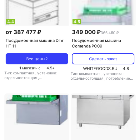
4.4
4.5
от 387 477 ₽
349 000 ₽
366 450 ₽
Посудомоечная машина Dihr
Посудомоечная машина
HT 11
Comenda PC09
Все цены
2
Сделать заказ
1 магазин с
4.5
+
WHITEGOODS.RU
4.8
Тип: компактная
,
установка:
Тип: компактная
,
установка:
отдельностоящая
,
отдельностоящая
,
потребление
энергопотребление за цикл: 1.12
воды: 3.5 л
,
управление:
кВт*ч
,
управление: электронное
,
электронное
мощность: 9000 Вт