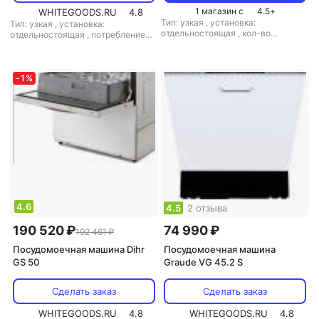
1 магазин с
4.5
+
WHITEGOODS.RU
4.8
Тип: узкая
,
установка:
Тип: узкая
,
установка:
отдельностоящая
,
кол-во
отдельностоящая
,
потребление
комплектов посуды: 10
,
воды: 6 л
,
управление:
потребление воды: 3 л
,
механическое
управление: электронное
,
мощность: 9000 Вт
-
1
%
4.6
4.5
2 отзыва
190 520 ₽
74 990 ₽
192 461 ₽
Посудомоечная машина Dihr
Посудомоечная машина
GS 50
Graude VG 45.2 S
Сделать заказ
Сделать заказ
WHITEGOODS.RU
4.8
WHITEGOODS.RU
4.8