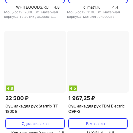
WHITEGOODS.RU
4.8
climat1.ru
4.4
Мощность: 2000 Вт
,
материал
Мощность: 1100 Вт
,
материал
корпуса: пластик
,
скорость
корпуса: металл
,
скорость
воздушного потока: 102 м/с
,
класс
воздушного потока: 90 м/с
,
класс
защиты: IPX1
защиты: IPX1
4.8
4.5
22 500 ₽
1 967,25 ₽
Сушилка для рук Starmix TT
Сушилка для рук TDM Electric
1800 E
СЭР-2
Сделать заказ
В магазин
Климатический сезон
4.8
MIX-BUY
4.8