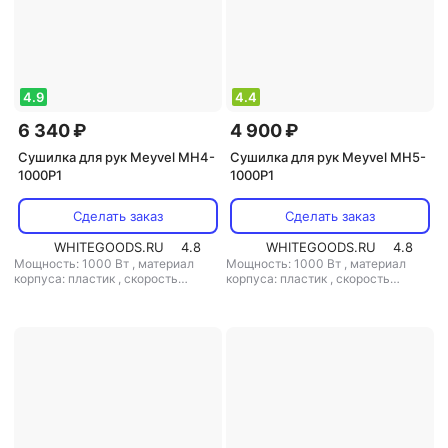
4.9
4.4
6 340 ₽
4 900 ₽
Сушилка для рук Meyvel MH4-
Сушилка для рук Meyvel MH5-
1000P1
1000P1
Сделать заказ
Сделать заказ
WHITEGOODS.RU
4.8
WHITEGOODS.RU
4.8
Мощность: 1000 Вт
,
материал
Мощность: 1000 Вт
,
материал
корпуса: пластик
,
скорость
корпуса: пластик
,
скорость
воздушного потока: 56.11 м/с
,
воздушного потока: 78 м/с
,
класс
класс защиты: IPX1
защиты: IPX1