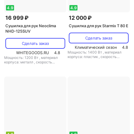
4.9
4.9
16 999 ₽
12 000 ₽
Сушилка для рук Neoclima
Сушилка для рук Starmix T 80 E
NHD-125SUV
Сделать заказ
Сделать заказ
Климатический сезон
4.8
Мощность: 1400 Вт
,
материал
WHITEGOODS.RU
4.8
корпуса: пластик
,
скорость
Мощность: 1200 Вт
,
материал
воздушного потока: 31 м/с
,
класс
корпуса: металл
,
скорость
защиты: IP21
воздушного потока: 100 м/с
,
класс
защиты: IP23