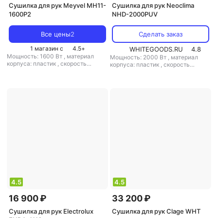
Сушилка для рук Meyvel MH11-
Сушилка для рук Neoclima
1600P2
NHD-2000PUV
Все цены
2
Сделать заказ
1 магазин с
4.5
+
WHITEGOODS.RU
4.8
Мощность: 1600 Вт
,
материал
Мощность: 2000 Вт
,
материал
корпуса: пластик
,
скорость
корпуса: пластик
,
скорость
воздушного потока: 40 м/с
воздушного потока: 100 м/с
,
класс
защиты: IP23
4.5
4.5
16 900 ₽
33 200 ₽
Сушилка для рук Electrolux
Сушилка для рук Clage WHT