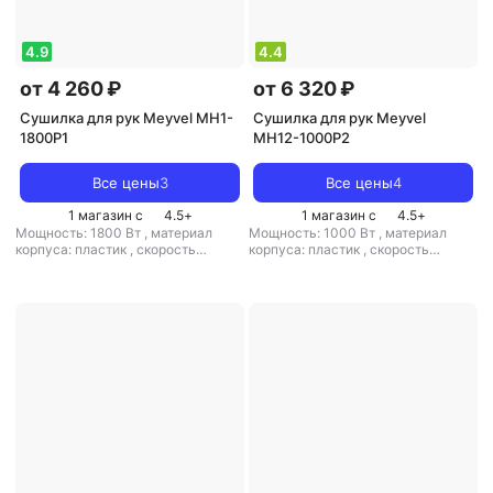
4.9
4.4
от 4 260 ₽
от 6 320 ₽
Сушилка для рук Meyvel MH1-
Сушилка для рук Meyvel
1800P1
MH12-1000P2
Все цены
3
Все цены
4
1 магазин с
4.5
+
1 магазин с
4.5
+
Мощность: 1800 Вт
,
материал
Мощность: 1000 Вт
,
материал
корпуса: пластик
,
скорость
корпуса: пластик
,
скорость
воздушного потока: 15 м/с
,
класс
воздушного потока: 80 м/с
защиты: IPX1