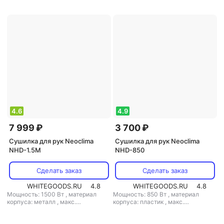
защиты: IPX1
скорость воздушного потока: 30
м/с
,
класс защиты: IPX1
4.6
4.9
7 999 ₽
3 700 ₽
Сушилка для рук Neoclima
Сушилка для рук Neoclima
NHD-1.5M
NHD-850
Сделать заказ
Сделать заказ
WHITEGOODS.RU
4.8
WHITEGOODS.RU
4.8
Мощность: 1500 Вт
,
материал
Мощность: 850 Вт
,
материал
корпуса: металл
,
макс.
корпуса: пластик
,
макс.
расстояние срабатывания: 5 см
,
расстояние срабатывания: 5 см
,
скорость воздушного потока: 18 м/
скорость воздушного потока: 18 м/