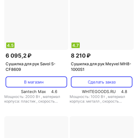
4.5
4.7
6 095,2 ₽
8 210 ₽
Сушилка для рук Savol S-
Сушилка для рук Meyvel MH8-
CF8609
1000S1
В магазин
Сделать заказ
Santech Max
4.6
WHITEGOODS.RU
4.8
Мощность: 2000 Вт
,
материал
Мощность: 1000 Вт
,
материал
корпуса: пластик
,
скорость
корпуса: металл
,
скорость
воздушного потока: 17 м/с
,
класс
воздушного потока: 90 м/с
,
класс
защиты: IPX1
защиты: IPX1