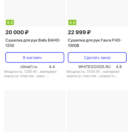
4.5
4.5
20 000 ₽
22 999 ₽
Сушилка для рук Ballu BAHD-
Сушилка для рук Faura FHD-
1250
1000B
В магазин
Сделать заказ
climat1.ru
4.4
WHITEGOODS.RU
4.8
Мощность: 1250 Вт
,
материал
Мощность: 1000 Вт
,
материал
корпуса: пластик
,
макс.
корпуса: пластик
,
скорость
расстояние срабатывания: 20 см
,
воздушного потока: 85 м/с
,
класс
скорость воздушного потока: 90 м/
защиты: IPX4
с
,
класс защиты: IPX4