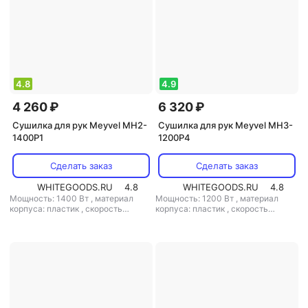
4.8
4.9
4 260 ₽
6 320 ₽
Сушилка для рук Meyvel MH2-
Сушилка для рук Meyvel MH3-
1400P1
1200P4
Сделать заказ
Сделать заказ
WHITEGOODS.RU
4.8
WHITEGOODS.RU
4.8
Мощность: 1400 Вт
,
материал
Мощность: 1200 Вт
,
материал
корпуса: пластик
,
скорость
корпуса: пластик
,
скорость
воздушного потока: 35 м/с
,
класс
воздушного потока: 58.33 м/с
,
защиты: IPX1
класс защиты: IPX4