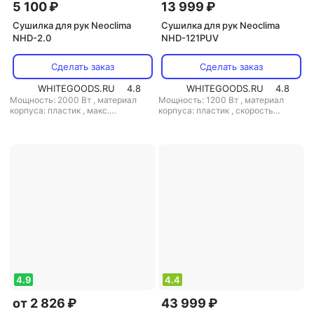
5 100 ₽
13 999 ₽
Сушилка для рук Neoclima
Сушилка для рук Neoclima
NHD-2.0
NHD-121PUV
Сделать заказ
Сделать заказ
WHITEGOODS.RU
4.8
WHITEGOODS.RU
4.8
Мощность: 2000 Вт
,
материал
Мощность: 1200 Вт
,
материал
корпуса: пластик
,
макс.
корпуса: пластик
,
скорость
расстояние срабатывания: 5 см
,
воздушного потока: 100 м/с
,
класс
скорость воздушного потока: 15 м/
защиты: IP23
с
,
класс защиты: IP23
4.9
4.4
от 2 826 ₽
43 999 ₽