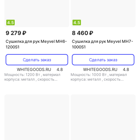
4.5
4.5
9 279 ₽
8 460 ₽
Сушилка для рук Meyvel MH6-
Сушилка для рук Meyvel MH7-
1200S1
1000S1
Сделать заказ
Сделать заказ
WHITEGOODS.RU
4.8
WHITEGOODS.RU
4.8
Мощность: 1200 Вт
,
материал
Мощность: 1000 Вт
,
материал
корпуса: металл
,
скорость
корпуса: металл
,
скорость
воздушного потока: 110 м/с
,
класс
воздушного потока: 90 м/с
,
класс
защиты: IPX1
защиты: IPX1