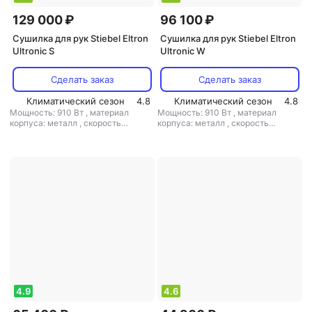
129 000 ₽
96 100 ₽
Сушилка для рук Stiebel Eltron
Сушилка для рук Stiebel Eltron
Ultronic S
Ultronic W
Сделать заказ
Сделать заказ
Климатический сезон
4.8
Климатический сезон
4.8
Мощность: 910 Вт
,
материал
Мощность: 910 Вт
,
материал
корпуса: металл
,
скорость
корпуса: металл
,
скорость
воздушного потока: 94 м/с
,
класс
воздушного потока: 94 м/с
,
класс
защиты: IP23
защиты: IP23
4.9
4.6