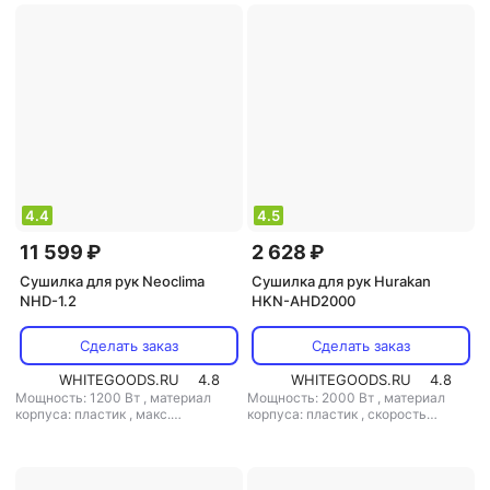
с
,
класс защиты: IP23
с
,
класс защиты: IP23
4.4
4.5
11 599 ₽
2 628 ₽
Сушилка для рук Neoclima
Сушилка для рук Hurakan
NHD-1.2
HKN-AHD2000
Сделать заказ
Сделать заказ
WHITEGOODS.RU
4.8
WHITEGOODS.RU
4.8
Мощность: 1200 Вт
,
материал
Мощность: 2000 Вт
,
материал
корпуса: пластик
,
макс.
корпуса: пластик
,
скорость
расстояние срабатывания: 15 см
,
воздушного потока: 16 м/с
скорость воздушного потока: 50 м/
с
,
класс защиты: IP21