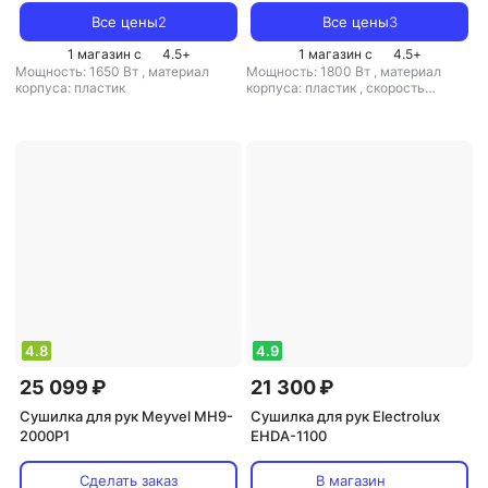
Все цены
2
Все цены
3
1 магазин с
4.5
+
1 магазин с
4.5
+
Мощность: 1650 Вт
,
материал
Мощность: 1800 Вт
,
материал
корпуса: пластик
корпуса: пластик
,
скорость
воздушного потока: 110 м/с
,
класс
защиты: IPX1
4.8
4.9
25 099 ₽
21 300 ₽
Сушилка для рук Meyvel MH9-
Сушилка для рук Electrolux
2000P1
EHDA-1100
Сделать заказ
В магазин