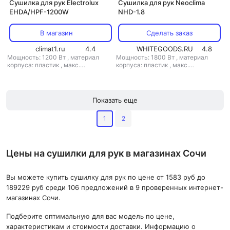
Сушилка для рук Electrolux
Сушилка для рук Neoclima
EHDA/HPF-1200W
NHD-1.8
В магазин
Сделать заказ
climat1.ru
4.4
WHITEGOODS.RU
4.8
Мощность: 1200 Вт
,
материал
Мощность: 1800 Вт
,
материал
корпуса: пластик
,
макс.
корпуса: пластик
,
макс.
расстояние срабатывания: 20 см
,
расстояние срабатывания: 5 см
,
скорость воздушного потока: 90 м/
скорость воздушного потока: 90 м/
с
с
,
класс защиты: IP23
Показать еще
1
2
Цены на сушилки для рук в магазинах Сочи
Вы можете купить сушилку для рук по цене от 1583 руб до
189229 руб среди 106 предложений в 9 проверенных интернет-
магазинах Сочи.
Подберите оптимальную для вас модель по цене,
характеристикам и стоимости доставки. Информацию о