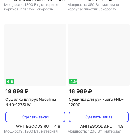
Мощность: 1800 Вт
,
материал
Мощность: 850 Вт
,
материал
корпуса: пластик
,
скорость
корпуса: пластик
,
скорость
воздушного потока: 38 м/с
,
класс
воздушного потока: 11 м/с
,
класс
защиты: IP23
защиты: IPX1
4.9
4.9
19 999 ₽
16 999 ₽
Сушилка для рук Neoclima
Сушилка для рук Faura FHD-
NHD-127SUV
1200G
Сделать заказ
Сделать заказ
WHITEGOODS.RU
4.8
WHITEGOODS.RU
4.8
Мощность: 1200 Вт
,
материал
Мощность: 1200 Вт
,
материал