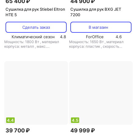
65 400 ₽
44 900 ₽
Сушилка для рук Stiebel Eltron
Сушилка для рук BXG JET
HTE 5
7200
Сделать заказ
В магазин
Климатический сезон
4.8
ForOffice
4.6
Мощность: 1800 Вт
,
материал
Мощность: 1650 Вт
,
материал
корпуса: металл
,
макс.
корпуса: пластик
,
скорость
расстояние срабатывания: 12 см
,
воздушного потока: 105 м/с
,
класс
скорость воздушного потока: 146
защиты: IPX4
м/с
,
класс защиты: IP23
4.4
4.5
39 700 ₽
49 999 ₽