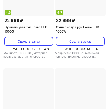
4.6
4.7
22 999 ₽
22 999 ₽
Сушилка для рук Faura FHD-
Сушилка для рук Faura FHD-
1000G
1000W
Сделать заказ
Сделать заказ
WHITEGOODS.RU
4.8
WHITEGOODS.RU
4.8
Мощность: 1000 Вт
,
материал
Мощность: 1000 Вт
,
материал
корпуса: пластик
,
скорость
корпуса: пластик
,
скорость
воздушного потока: 85 м/с
,
класс
воздушного потока: 85 м/с
,
класс
защиты: IPX1
защиты: IPX4