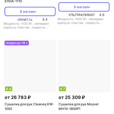
EHDA-1110
В магазин
В магазин
УЛЬТРАКЛИМАТ
4.9
Мощность: 1000 Вт
,
материал
climat1.ru
4.4
корпуса: пластик
,
скорость
Мощность: 1100 Вт
,
материал
воздушного потока: 87 м/с
,
класс
корпуса: пластик
,
скорость
защиты: IP23
воздушного потока: 90 м/с
,
класс
защиты: IPX4
16
СКИДКИ ДО
%
4.4
4.7
от 26 783 ₽
от 25 309 ₽
Сушилка для рук Cleaneq KW-
Сушилка для рук Meyvel
1092
MH10-1800P1