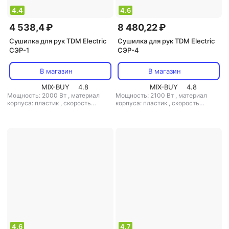
4.4
4.6
4 538,4 ₽
8 480,22 ₽
Сушилка для рук TDM Electric
Сушилка для рук TDM Electric
СЭР-1
СЭР-4
В магазин
В магазин
MIX-BUY
4.8
MIX-BUY
4.8
Мощность: 2000 Вт
,
материал
Мощность: 2100 Вт
,
материал
корпуса: пластик
,
скорость
корпуса: пластик
,
скорость
воздушного потока: 15 м/с
,
класс
воздушного потока: 25 м/с
,
класс
защиты: IPX1
защиты: IPX1
4.6
4.7