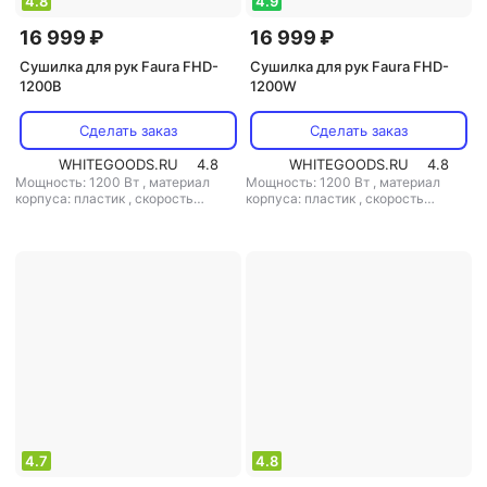
4.8
4.9
16 999 ₽
16 999 ₽
Сушилка для рук Faura FHD-
Сушилка для рук Faura FHD-
1200B
1200W
Сделать заказ
Сделать заказ
WHITEGOODS.RU
4.8
WHITEGOODS.RU
4.8
Мощность: 1200 Вт
,
материал
Мощность: 1200 Вт
,
материал
корпуса: пластик
,
скорость
корпуса: пластик
,
скорость
воздушного потока: 35 м/с
,
класс
воздушного потока: 35 м/с
,
класс
защиты: IPX1
защиты: IPX1
4.7
4.8