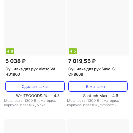
4.8
4.5
5 038 ₽
7 019,55 ₽
Сушилка для рук Viatto VA-
Сушилка для рук Savol S-
HD1800
CF8608
Сделать заказ
В магазин
WHITEGOODS.RU
4.8
Santech Max
4.6
Мощность: 1800 Вт
,
материал
Мощность: 1800 Вт
,
материал
корпуса: пластик
,
макс.
корпуса: пластик
,
скорость
расстояние срабатывания: 14 см
,
воздушного потока: 42 м/с
,
класс
скорость воздушного потока: 15 м/
защиты: IPX1
с
,
класс защиты: IP21