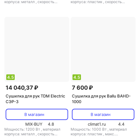
корпуса: металл
,
скорость
корпуса: пластик
,
скорость
воздушного потока: 100 м/с
,
класс
воздушного потока: 35 м/с
,
класс
защиты: IP23
защиты: IP21
4.5
4.5
14 040,37 ₽
7 600 ₽
Сушилка для рук TDM Electric
Сушилка для рук Ballu BAHD-
СЭР-3
1000
В магазин
В магазин
MIX-BUY
4.8
climat1.ru
4.4
Мощность: 1200 Вт
,
материал
Мощность: 1000 Вт
,
материал
корпуса: металл
,
скорость
корпуса: пластик
,
макс.
воздушного потока: 100 м/с
,
класс
расстояние срабатывания: 20 см
,