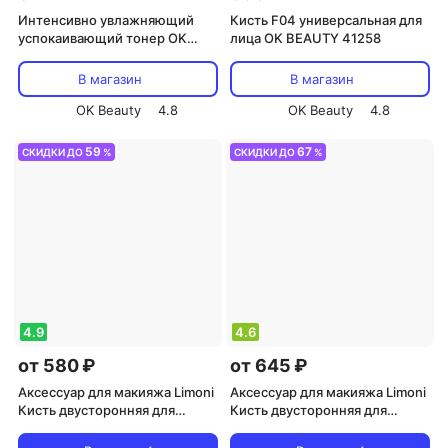
Интенсивно увлажняющий
Кисть F04 универсальная для
успокаивающий тонер OK
лица OK BEAUTY 41258
BEAUTY 01608
В магазин
В магазин
OK Beauty
4.8
OK Beauty
4.8
59
67
СКИДКИ ДО
%
СКИДКИ ДО
%
4.9
4.6
от 580 ₽
от 645 ₽
Аксессуар для макияжа Limoni
Аксессуар для макияжа Limoni
Кисть двусторонняя для
Кисть двусторонняя для
бровей и ресниц № 36,
жидких тональных средств и
щетина-синтетика /
подводок № 32, нейлон /