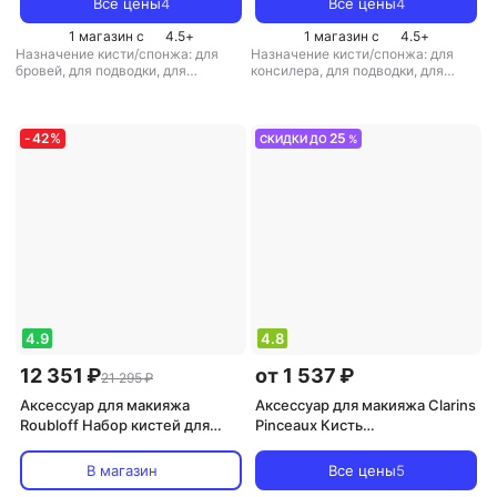
Все цены
4
Все цены
4
Professional
Professional
1 магазин с
4.5
+
1 магазин с
4.5
+
Назначение кисти/спонжа: для
Назначение кисти/спонжа: для
бровей, для подводки, для
консилера, для подводки, для
растушевки
,
тип товара: кисть для
теней, для тональной основы и
макияжа
базы
,
тип товара: кисть для
макияжа
-
42
%
25
СКИДКИ ДО
%
4.9
4.8
12 351 ₽
от 1 537 ₽
21 295 ₽
Аксессуар для макияжа
Аксессуар для макияжа Clarins
Roubloff Набор кистей для
Pinceaux Кисть
макияжа Set М153 from 15
многофункциональная для
make-up brushes 1 шт
тонального крема
В магазин
Все цены
5