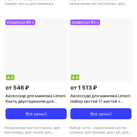
товара: кисть для макияжа
назначение кисти/спонжа: для
консилера, для подводки, для
тональной основы и базы
,
тип
товара: кисть для макияжа
69
65
СКИДКИ ДО
%
СКИДКИ ДО
%
4.5
4.6
от 546 ₽
от 1 513 ₽
Аксессуар для макияжа Limoni
Аксессуар для макияжа Limoni
Кисть двусторонняя для
Набор кистей (7 кистей +
жидких тональных средств и
чехол) / SILVER TRAVEL KIT
теней № 33, нейлон-пони /
Все цены
3
Все цены
3
Professional
Назначение кисти/спонжа: для
Набор: есть
,
назначение кисти/
консилера, для теней, для
спонжа: для бровей, для губ, для
растушевки, для тональной
подводки, для пудры, для теней,