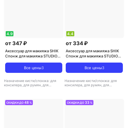
4.9
4.4
от 347 ₽
от 334 ₽
Аксессуар для макияжа SHIK
Аксессуар для макияжа SHIK
Спонж для макияжа STUDIO
Спонж для макияжа STUDIO
MAKE-UP BEAUTY BLENDER
MAKE-UP BEAUTY BLENDER
для тонального крема румян и
для тонального крема румян и
Все цены
3
Все цены
3
консилера бежевый
консилера серый
Назначение кисти/спонжа: для
Назначение кисти/спонжа: для
консилера, для румян, для
консилера, для румян, для
тональной основы и базы
тональной основы и базы
48
33
СКИДКИ ДО
%
СКИДКИ ДО
%