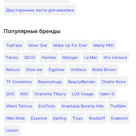
Двусторонние кисти для макияжа
Популярные бренды
TopFace
Silver Star
Make Up For Ever
Manly PRO
Farres
DECO
Hermes
Metzger
La Mer
Shu Uemura
Relouis
Glow me
Eigshow
ArtDeco
Bobbi Brown
TF Cosmetics
Beautydrugs
BeautyBlender
Chatte Noire
QVS
RAD
Charlotte Tilbury
LUX Visage
Valeri-D
Miami Tattoos
EcoTools
Anastasia Beverly Hills
TheBalm
Nikk Mole
Essence
Darling
Truyu
Roubloff
Evabond
Limoni