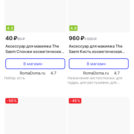
4.5
4.8
40 ₽
960 ₽
80 ₽
1 920 ₽
Аксессуар для макияжа The
Аксессуар для макияжа The
Saem Спонжи косметические
Saem Кисть косметическая
из 100 хлопка Cotton Puff
Art'Lif Glow Foundation Brush 11
В магазин
В магазин
RomaDoma.ru
4.7
RomaDoma.ru
4.7
Набор: есть
Назначение кисти/спонжа: для
пудры, для растушевки, для
тональной основы и базы
,
тип
товара: кисть для макияжа
-
50
%
-
45
%