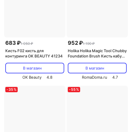
683 ₽
952 ₽
1 050 ₽
1 190 ₽
Кисть F02 кисть для
Holika Holika Magic Tool Chubby
контуринга OK BEAUTY 41234
Foundation Brush Кисть кабуки
для нанесения тональной
основы 1шт
В магазин
В магазин
OK Beauty
4.8
RomaDoma.ru
4.7
-
35
%
-
55
%