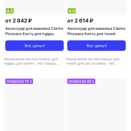
4.5
4.5
от 2 842 ₽
от 2 614 ₽
Аксессуар для макияжа Clarins
Аксессуар для макияжа Clarins
Pinceaux Кисть для пудры
Pinceaux Кисть для теней
Все цены
4
Все цены
4
Назначение кисти/спонжа: для
Назначение кисти/спонжа: для
пудры, для румян
,
тип товара:
теней, для растушевки
,
тип
кисть для макияжа
товара: кисть для макияжа
15
42
СКИДКИ ДО
%
СКИДКИ ДО
%