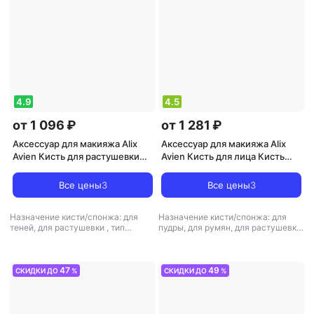
4.9
4.5
от 1 096 ₽
от 1 281 ₽
Аксессуар для макияжа Alix
Аксессуар для макияжа Alix
Avien Кисть для растушевки
Avien Кисть для лица Кисть
теней Blending brush 1 шт
для пудры универсальная
Blusher brush
Все цены
3
Все цены
3
Назначение кисти/спонжа: для
Назначение кисти/спонжа: для
теней, для растушевки
,
тип
пудры, для румян, для растушевки
товара: кисть для макияжа
,
тип товара: кисть для макияжа
47
49
СКИДКИ ДО
%
СКИДКИ ДО
%