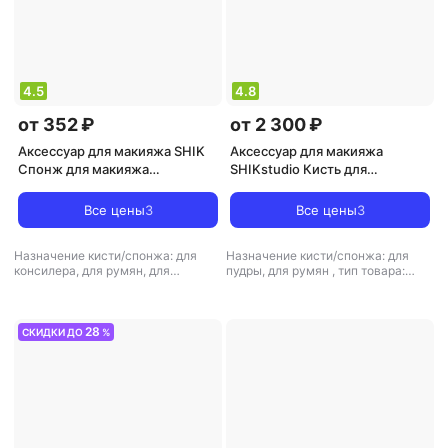
4.5
4.8
от 352 ₽
от 2 300 ₽
Аксессуар для макияжа SHIK
Аксессуар для макияжа
Спонж для макияжа
SHIKstudio Кисть для
SHIKstudio MULTIUSE MAKE-
нанесения сухих текстур
UP SPONGE для тонального
Brush 04
Все цены
3
Все цены
3
крема румян и консилера
бежевый
Назначение кисти/спонжа: для
Назначение кисти/спонжа: для
консилера, для румян, для
пудры, для румян
,
тип товара:
тональной основы и базы
кисть для макияжа
28
СКИДКИ ДО
%