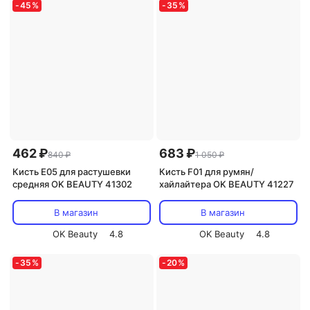
-
45
%
-
35
%
462 ₽
683 ₽
840 ₽
1 050 ₽
Кисть E05 для растушевки
Кисть F01 для румян/
средняя OK BEAUTY 41302
хайлайтера OK BEAUTY 41227
В магазин
В магазин
OK Beauty
4.8
OK Beauty
4.8
-
35
%
-
20
%