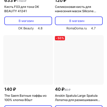
633 ₽
120 ₽
1 150 ₽
Кисть F03 для тона OK
Силиконовая кисть для
BEAUTY 41241
нанесения масок Silicone
Brush for Applying Masks 1шт
В магазин
В магазин
OK Beauty
4.8
RomaDoma.ru
4.7
-
50
%
140 ₽
40 ₽
80 ₽
The Saem Ватные паффы из
Anskin Spatula Large Spatula
100% хлопка 80шт
Лопатка для размешивания
маски (большая)