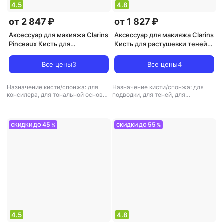
4.5
4.8
от 2 847 ₽
от 1 827 ₽
Аксессуар для макияжа Clarins
Аксессуар для макияжа Clarins
Pinceaux Кисть для
Кисть для растушевки теней
тонального крема
для век
Все цены
3
Все цены
4
Назначение кисти/спонжа: для
Назначение кисти/спонжа: для
консилера, для тональной основы
подводки, для теней, для
и базы
,
тип товара: кисть для
растушевки
,
тип товара: кисть для
макияжа
макияжа
45
55
СКИДКИ ДО
%
СКИДКИ ДО
%
4.5
4.8