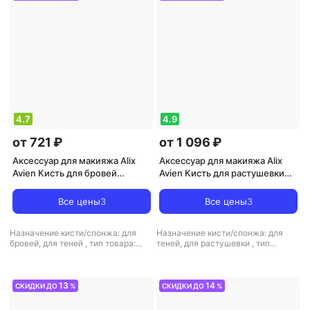
4.7
4.9
от 721 ₽
от 1 096 ₽
Аксессуар для макияжа Alix
Аксессуар для макияжа Alix
Avien Кисть для бровей
Avien Кисть для растушевки
Eyebrow brush 1 шт
теней и карандаша Eyeshadow
brush 1 шт
Все цены
3
Все цены
3
Назначение кисти/спонжа: для
Назначение кисти/спонжа: для
бровей, для теней
,
тип товара:
теней, для растушевки
,
тип
кисть для макияжа
товара: кисть для макияжа
13
14
СКИДКИ ДО
%
СКИДКИ ДО
%