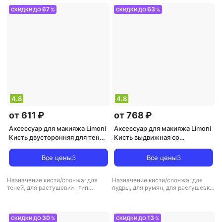
67
63
СКИДКИ ДО
%
СКИДКИ ДО
%
4.8
4.8
от 611 ₽
от 768 ₽
Аксессуар для макияжа Limoni
Аксессуар для макияжа Limoni
Кисть двусторонняя для теней
Кисть выдвижная со
№ 34, нейлон-пони /
срезанным углом для пудры и
Professional
румян № 30, коза / Professional
Все цены
3
Все цены
3
Назначение кисти/спонжа: для
Назначение кисти/спонжа: для
теней, для растушевки
,
тип
пудры, для румян, для растушевки
товара: кисть для макияжа
,
тип товара: кисть для макияжа
30
13
СКИДКИ ДО
%
СКИДКИ ДО
%