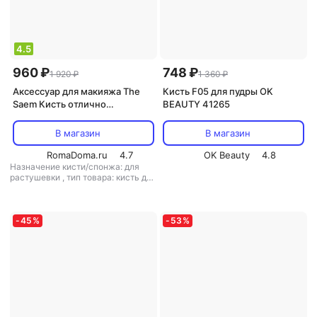
4.5
960 ₽
748 ₽
1 920 ₽
1 360 ₽
Аксессуар для макияжа The
Кисть F05 для пудры OK
Saem Кисть отлично
BEAUTY 41265
растушевывает хайлайтер,
плавно движется по коже,
В магазин
В магазин
оставляя равномерный тонкий
след
RomaDoma.ru
4.7
OK Beauty
4.8
Назначение кисти/спонжа: для
растушевки
,
тип товара: кисть для
макияжа
-
45
%
-
53
%