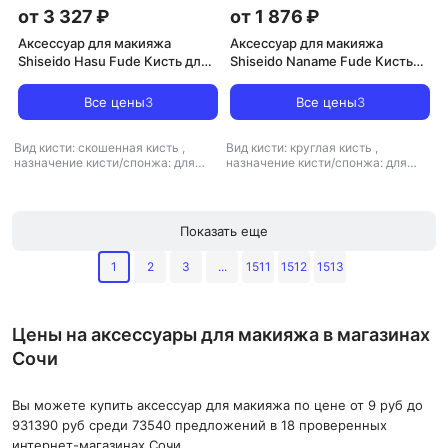
от 3 327 ₽
от 1 876 ₽
Аксессуар для макияжа
Аксессуар для макияжа
Shiseido Hasu Fude Кисть для
Shiseido Naname Fude Кисть
тональных средств
для теней
Все цены
3
Все цены
3
Вид кисти: скошенная кисть
,
Вид кисти: круглая кисть
,
назначение кисти/спонжа: для
назначение кисти/спонжа: для
пудры, для румян, для тональной
теней, для растушевки
,
тип
основы и базы
,
тип товара: кисть
товара: кисть для макияжа
для макияжа
Показать еще
1
2
3
...
1511
1512
1513
Цены на аксессуары для макияжа в магазинах
Сочи
Вы можете купить аксессуар для макияжа по цене от 9 руб до
931390 руб среди 73540 предложений в 18 проверенных
интернет-магазинах Сочи.