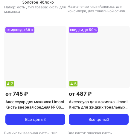
Золотое Яблоко
Назначение кисти/спонжа: для
Набор: есть
,
тип товара: кисть для
консилера, для тональной основы
макияжа
и базы
,
тип товара: кисть для
макияжа
68
59
СКИДКИ ДО
%
СКИДКИ ДО
%
4.7
4.5
от 745 ₽
от 487 ₽
Аксессуар для макияжа Limoni
Аксессуар для макияжа Limoni
Кисть веерная средняя № 06,
Кисть для жидких тональных
енот / Professional
средств и подводок № 16,
нейлон / Professional
Все цены
3
Все цены
3
Вид кисти: веерная кисть
,
тип
Вид кисти: плоская кисть
,