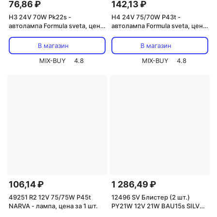
76,86 ₽
142,13 ₽
H3 24V 70W Pk22s -
H4 24V 75/70W P43t -
автолампа Formula sveta, цена
автолампа Formula sveta, цена
за 1 шт.
за 1 шт.
В магазин
В магазин
MIX-BUY
4.8
MIX-BUY
4.8
106,14 ₽
1 286,49 ₽
49251 R2 12V 75/75W P45t
12496 SV Блистер (2 шт.)
NARVA - лампа, цена за 1 шт.
PY21W 12V 21W BAU15s SILVER
VISION PHILIPS - лампа, цена