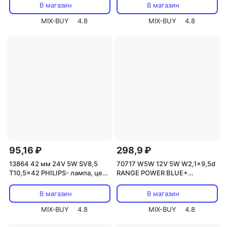
В магазин
В магазин
MIX-BUY
4.8
MIX-BUY
4.8
95,16 ₽
298,9 ₽
13864 42 мм 24V 5W SV8,5
70717 W5W 12V 5W W2,1x9,5d
T10,5x42 PHILIPS- лампа, цена
RANGE POWER BLUE+
за 1 шт.
стекляный цоколь галоген
NARVA, цена за 1 шт.
В магазин
В магазин
MIX-BUY
4.8
MIX-BUY
4.8