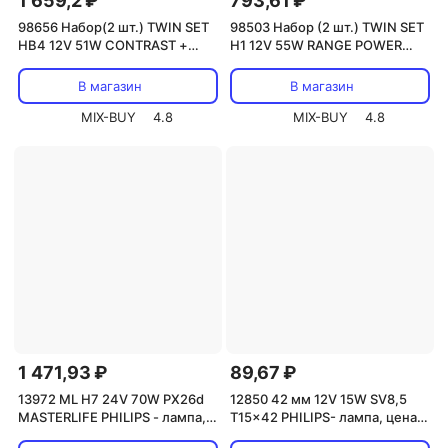
1 659,2 ₽
793,61 ₽
98656 Набор(2 шт.) TWIN SET
98503 Набор (2 шт.) TWIN SET
HB4 12V 51W CONTRAST +
H1 12V 55W RANGE POWER
NARVA - лампа, цена за 1 шт.
+50% NARVA - лампа, цена за 1
шт.
В магазин
В магазин
MIX-BUY
4.8
MIX-BUY
4.8
1 471,93 ₽
89,67 ₽
13972 ML Н7 24V 70W РХ26d
12850 42 мм 12V 15W SV8,5
MASTERLIFE PHILIPS - лампа,
T15x42 PHILIPS- лампа, цена
цена за 1 шт.
за 1 шт.