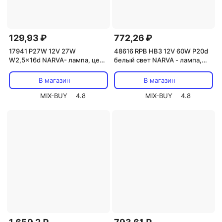
129,93 ₽
772,26 ₽
17941 P27W 12V 27W
48616 RPB HB3 12V 60W P20d
W2,5x16d NARVA- лампа, цена
белый свет NARVA - лампа,
за 1 шт.
цена за 1 шт.
В магазин
В магазин
MIX-BUY
4.8
MIX-BUY
4.8