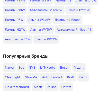
Лампы P27W
Лампы W21W
Лампы h2
Лампы C10W
Лампы R10W
Автолампы Bosch h7
Лампы PY21W
Лампы R5W
Лампы W1.2W
Лампы h4 Bosch
Лампы H21W
Лампы WY5W
Автолампы Philips h11
Автолампы T4W
Лампы PR21W
Популярные бренды
Narva
Эра
SVS
LYNXauto
Bosch
Vizant
ClearLight
Sho-Me
AutoStandart
Kraft
Ganz
Elektrostandard
Маяк
Philips
Osram