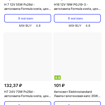
H 7 12V 55W Px26d -
H16 12V 19W PGJ19-3 -
автолампа Formula sveta, цена
автолампа Formula sveta, цена
за 1 шт.
за 1 шт.
В магазин
В магазин
MIX-BUY
4.8
MIX-BUY
4.8
4.8
132,37 ₽
101 ₽
H7 24V 70W Px26d -
Автосвет Elektrostandard
автолампа Formula sveta, цена
Лампа галогеновая капс 35W
за 1 шт.
220V G4