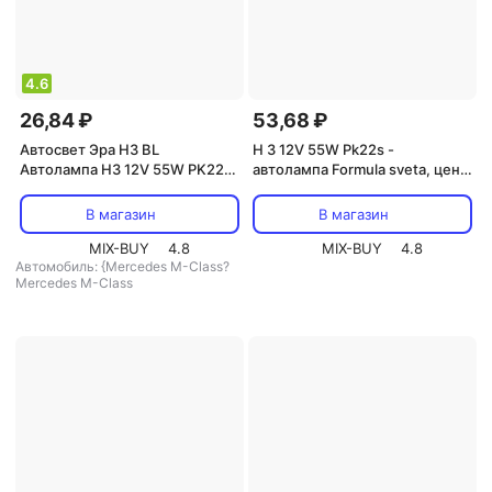
4.6
26,84 ₽
53,68 ₽
Автосвет Эра Н3 BL
H 3 12V 55W Pk22s -
Автолампа Н3 12V 55W PK22s
автолампа Formula sveta, цена
BL, цена за 1 шт
за 1 шт.
В магазин
В магазин
MIX-BUY
4.8
MIX-BUY
4.8
Автомобиль: {Mercedes M-Class?
Mercedes M-Class