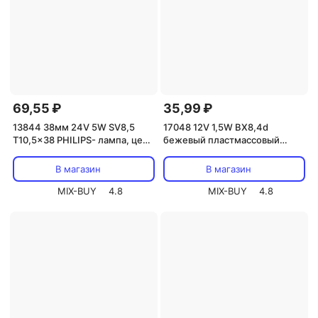
69,55 ₽
35,99 ₽
13844 38мм 24V 5W SV8,5
17048 12V 1,5W BX8,4d
T10,5x38 PHILIPS- лампа, цена
бежевый пластмассовый
за 1 шт.
патрон NARVA - лампа, цена за
1 шт.
В магазин
В магазин
MIX-BUY
4.8
MIX-BUY
4.8