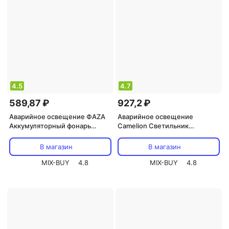
4.5
4.7
589,87 ₽
927,2 ₽
Аварийное освещение ФАZA
Аварийное освещение
Аккумуляторный фонарь
Camelion Светильник
AccuF9-L30-wh
светодиодный LA-111
В магазин
В магазин
MIX-BUY
4.8
MIX-BUY
4.8