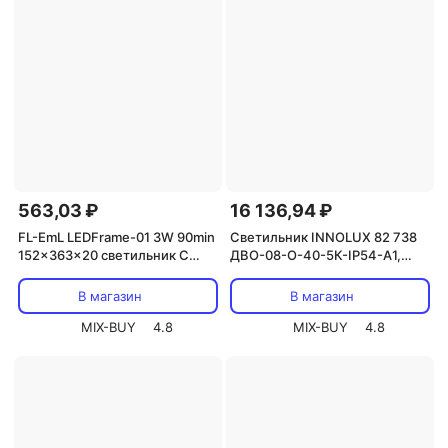
563,03 ₽
16 136,94 ₽
FL-EmL LEDFrame-01 3W 90min
Светильник INNOLUX 82 738
152x363x20 светильник С
ДВО-08-О-40-5К-IP54-А1,
НАКЛЕЙКОЙ аварийный
цена за 1 шт.
(зеленый свет), цена за 1 шт.
В магазин
В магазин
MIX-BUY
4.8
MIX-BUY
4.8