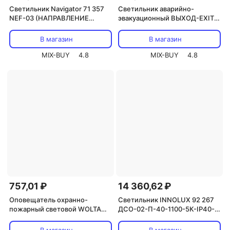
Светильник Navigator 71 357
Светильник аварийно-
NEF-03 (НАПРАВЛЕНИЕ
эвакуационный ВЫХОД-EXIT –
ДВИЖЕНИЯ), цена за 1 шт.
стрелка, светодиодный
двухсторонний 1.5 ч, 3 Вт,
В магазин
В магазин
цена за 1 шт
MIX-BUY
4.8
MIX-BUY
4.8
757,01 ₽
14 360,62 ₽
Оповещатель охранно-
Светильник INNOLUX 92 267
пожарный световой WOLTA
ДСО-02-П-40-1100-5К-IP40-
Т-220 ОСНОВА, цена за 1 шт.
А1, цена за 1 шт.