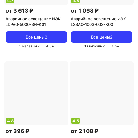
4.7
4.8
от 3 613 ₽
от 1 068 ₽
Аварийное освещение ИЭК
Аварийное освещение ИЭК
LDPA0-5030-3H-K01
LSSA0-1003-003-K03
Все цены
2
Все цены
2
1 магазин с
4.5
+
1 магазин с
4.5
+
4.8
4.5
от 396 ₽
от 2 108 ₽