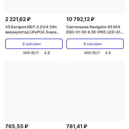
2 221,62 ₽
10 792,12 ₽
VS Батарея ИБП 3.2V/4.5Ah
Светильник Navigator 93 654
аккумулятор LiFePO4 3часа
DSO-01-50-6.5K-IP65-LED-A1,
(liner) d19x196mm, цена за 1
цена за 1 шт.
шт.
В магазин
В магазин
MIX-BUY
4.8
MIX-BUY
4.8
765,55 ₽
781,41 ₽