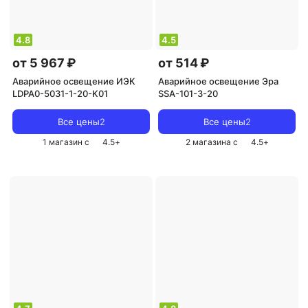
4.8
4.5
от 5 967 ₽
от 514 ₽
Аварийное освещение ИЭК
Аварийное освещение Эра
LDPA0-5031-1-20-K01
SSA-101-3-20
Все цены
2
Все цены
2
1 магазин с
4.5
+
2 магазина с
4.5
+