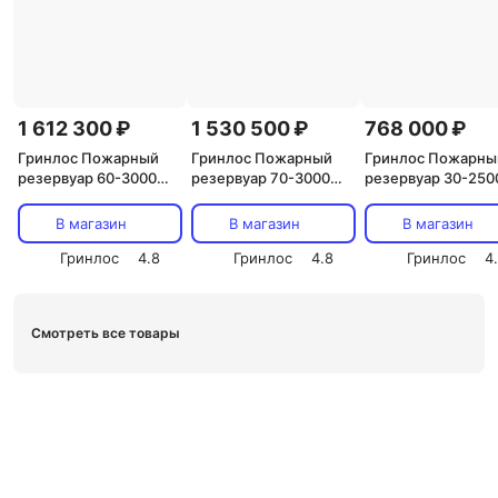
1 612 300 ₽
1 530 500 ₽
768 000 ₽
Гринлос Пожарный
Гринлос Пожарный
Гринлос Пожарны
резервуар 60-3000
резервуар 70-3000
резервуар 30-250
стеклопластиковый
стеклопластиковый
стеклопластиков
В магазин
В магазин
В магазин
Гринлос
4.8
Гринлос
4.8
Гринлос
4
Смотреть все товары