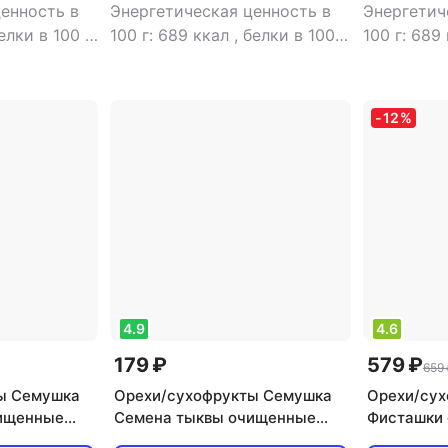
енность в
Энергетическая ценность в
Энергетич
елки в 100 г:
100 г: 689 ккал
,
белки в 100
100 г: 689
: 57 г
,
г: 16 г
,
жиры в 100 г: 65 г
,
г: 16 г
,
жир
14 г
углеводы в 100 г: 10 г
углеводы в 
-
12
%
4.9
4.6
179 ₽
579 ₽
659 
ы Семушка
Орехи/сухофрукты Семушка
Орехи/су
ищенные
Семена тыквы очищенные
Фисташки 
жареные соленые 110 г