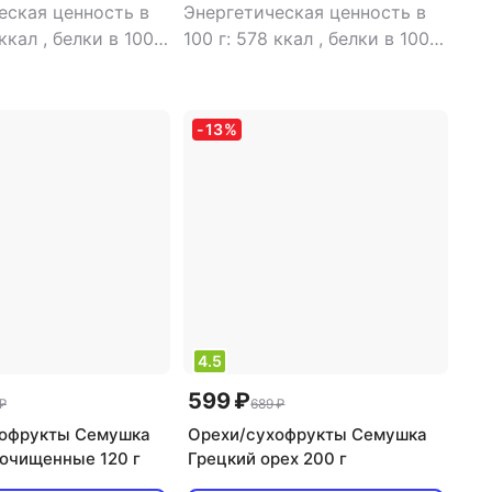
еская ценность в
Энергетическая ценность в
 ккал
,
белки в 100
100 г: 578 ккал
,
белки в 100 г:
ы в 100 г: 65 г
,
20.7 г
,
жиры в 100 г: 52.9 г
,
100 г: 10 г
углеводы в 100 г: 5 г
-
13
%
4.5
599 ₽
₽
689 ₽
хофрукты Семушка
Орехи/сухофрукты Семушка
очищенные 120 г
Грецкий орех 200 г