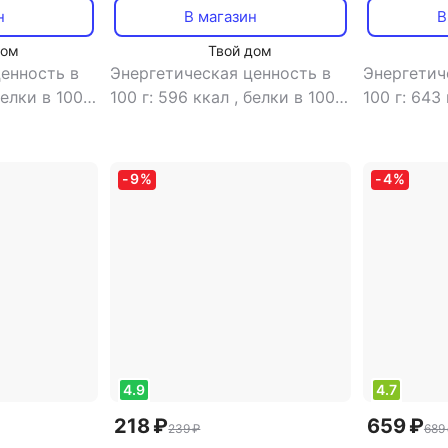
н
В магазин
В
дом
Твой дом
енность в
Энергетическая ценность в
Энергетич
елки в 100
100 г: 596 ккал
,
белки в 100
100 г: 643
0 г: 46.7 г
,
г: 29 г
,
жиры в 100 г: 46.7 г
,
г: 20.9 г
,
ж
13.1 г
углеводы в 100 г: 13.1 г
,
углеводы 
-
9
%
-
4
%
4.9
4.7
218 ₽
659 ₽
239 ₽
689