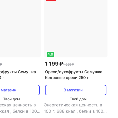
4.9
1 199 ₽
 ₽
1 299 ₽
хофрукты Семушка
Орехи/сухофрукты Семушка
 г
Кедровые орехи 250 г
 магазин
В магазин
Твой дом
Твой дом
еская ценность в
Энергетическая ценность в
 ккал
,
белки в 100
100 г: 688 ккал
,
белки в 100
 в 100 г: 0.5 г
,
г: 15.5 г
,
жиры в 100 г: 56 г
,