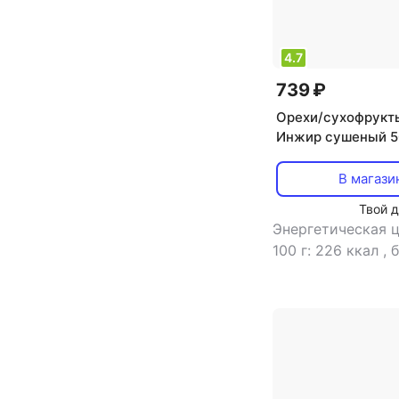
4.7
739 ₽
Орехи/сухофрукт
Инжир сушеный 5
В магази
Твой 
Энергетическая ц
100 г: 226 ккал
,
б
г: 3.6 г
,
жиры в 10
углеводы в 100 г: 