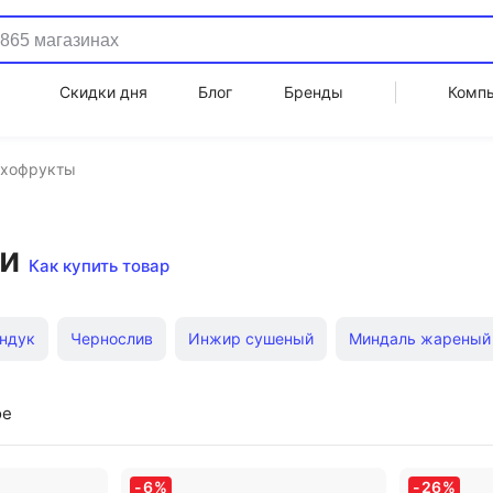
Скидки дня
Блог
Бренды
Комп
ухофрукты
чи
Как купить товар
ндук
Чернослив
Инжир сушеный
Миндаль жареный
королевские
Финики сушеные
ое
-
6
%
-
26
%