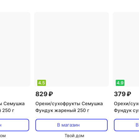
69 г
углеводы в 100 г: 16 г
углеводы в 
4.5
4.9
829 ₽
379 ₽
ы Семушка
Орехи/сухофрукты Семушка
Орехи/су
 250 г
Фундук жареный 250 г
Фундук су
н
В магазин
В
дом
Твой дом