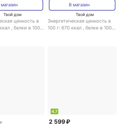
 магазин
В магазин
Твой дом
Твой дом
еская ценность в
Энергетическая ценность в
 ккал
,
белки в 100
100 г: 670 ккал
,
белки в 100 г:
иры в 100 г: 53.3 г
16 г
,
жиры в 100 г: 62 г
,
в 100 г: 19.9 г
углеводы в 100 г: 12 г
4.7
2 599 ₽
 ₽