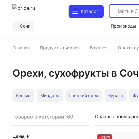
Каталог
Сочи
Промокоды
Главная
Продукты питания
Бакалея
Орехи, с
Орехи, сухофрукты в Со
Кешью
Миндаль
Грецкий орех
Курага
Фу
Сухофрукты манго
Тыквенные семечки
Финики 
Товаров в категории: 60
Сначала популярн
Цены, ₽
-
20
%