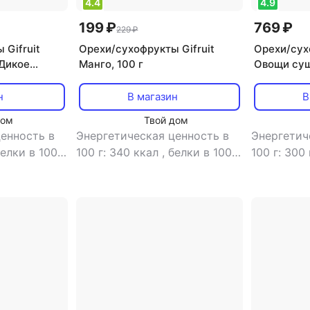
4.4
4.9
199 ₽
769 ₽
229 ₽
 Gifruit
Орехи/сухофрукты Gifruit
Орехи/сух
Дикое
Манго, 100 г
Овощи суш
н
В магазин
В
дом
Твой дом
енность в
Энергетическая ценность в
Энергетич
елки в 100
100 г: 340 ккал
,
белки в 100
100 г: 300
0 г: 0.1 г
,
г: 2.5 г
,
жиры в 100 г: 1.1 г
,
г: 16.5 г
,
ж
59 г
углеводы в 100 г: 74.2 г
углеводы в