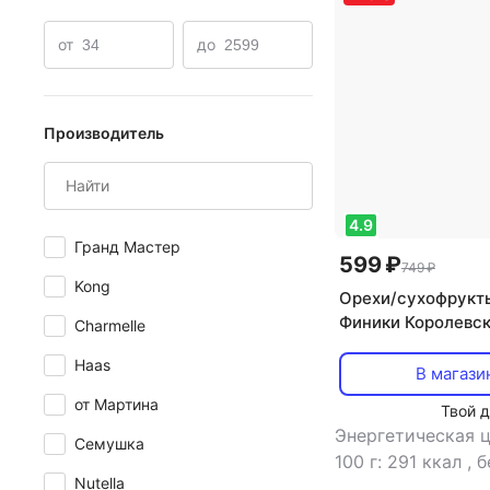
от
до
Производитель
4.9
Гранд Мастер
599 ₽
749 ₽
Kong
Орехи/сухофрукт
Финики Королевск
Charmelle
Haas
В магази
от Мартина
Твой 
Энергетическая ц
Семушка
100 г: 291 ккал
,
б
Nutella
2.5 г
,
жиры в 100 