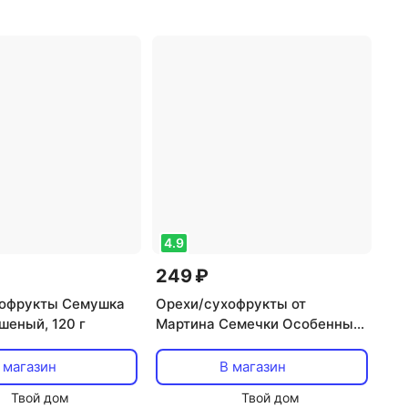
100 г: 51 г
углеводы в 100 г: 28 г
4.9
249 ₽
хофрукты Семушка
Орехи/сухофрукты от
шеный, 120 г
Мартина Семечки Особенные
200г
 магазин
В магазин
Твой дом
Твой дом