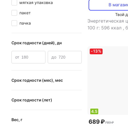
мягкая упаковка
В магази
пакет
Твой 
Энергетическая ц
пачка
100 г: 596 ккал
,
б
г: 29 г
,
жиры в 10
углеводы в 100 г: 
Срок годности (дней), дн
-
13
%
от
до
Срок годности (мес), мес
от
до
Срок годности (лет)
4.5
от
до
Вес, г
689 ₽
789 ₽