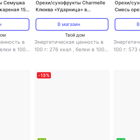
ы Семушка
Орехи/сухофрукты Charmelle
Орехи/су
жареная 150
Клюква «Ударница» в
Смесь оре
сахарной пудре, 120 г
финиками 
н
В магазин
В
дом
Твой дом
енность в
Энергетическая ценность в
Энергетич
елки в 100 г:
100 г: 276 ккал
,
белки в 100 г:
100 г: 573
г: 75.8 г
,
0.2 г
,
жиры в 100 г: 0 г
,
7.3 г
,
жиры
13.8 г
углеводы в 100 г: 69 г
углеводы в
-
13
%