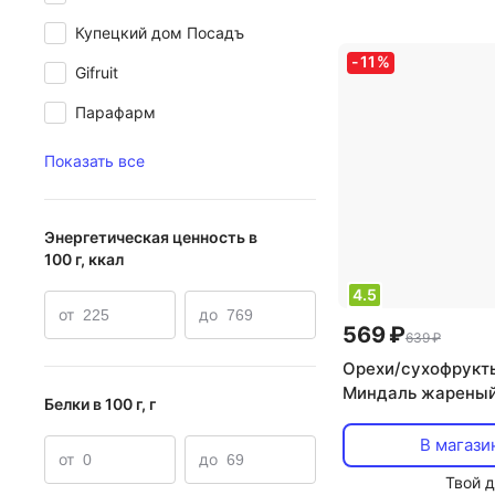
углеводы в 100 г: 
Купецкий дом Посадъ
-
11
%
Gifruit
Парафарм
Показать все
Энергетическая ценность в
100 г, ккал
4.5
от
до
569 ₽
639 ₽
Орехи/сухофрукт
Миндаль жареный
Белки в 100 г, г
В магази
от
до
Твой 