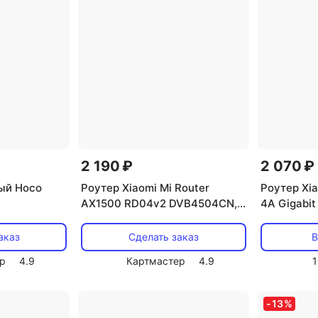
2 190 ₽
2 070 ₽
ый Hoco
Роутер Xiaomi Mi Router
Роутер Xia
AX1500 RD04v2 DVB4504CN,
4A Gigabit
CN
(CN)
аказ
Сделать заказ
В
р
4.9
Картмастер
4.9
1
-
13
%