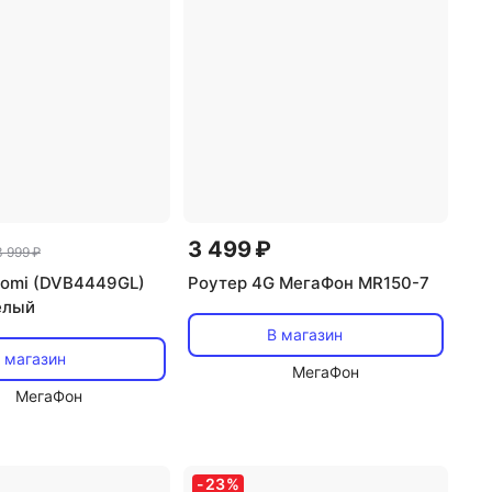
3 499 ₽
3 999 ₽
aomi (DVB4449GL)
Роутер 4G МегаФон MR150-7
елый
В магазин
 магазин
МегаФон
МегаФон
-
23
%