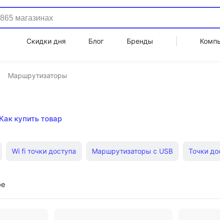
Скидки дня
Блог
Бренды
Комп
Маршрутизаторы
Как купить товар
Wi fi точки доступа
Маршрутизаторы с USB
Точки до
роутеры
3G Wi-Fi роутеры
Wi fi оборудование
Дешев
ое
оступа HP
Wi fi точки доступа TP-LINK
Точки доступа Ext