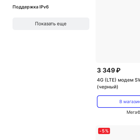
Поддержка IPv6
Поддержка IPv6
Показать еще
3 349 ₽
4G (LTE) модем S
(черный)
В магази
Мега
-
5
%