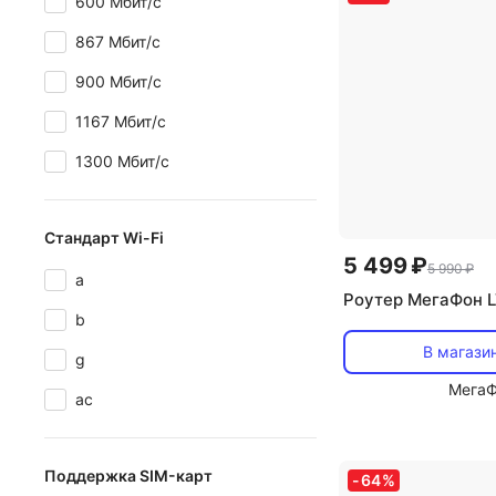
600 Мбит/с
867 Мбит/с
900 Мбит/с
1167 Мбит/с
1300 Мбит/с
Стандарт Wi-Fi
5 499 ₽
5 990 ₽
a
Роутер МегаФон L
b
В магази
g
Мега
ac
Поддержка SIM-карт
-
64
%