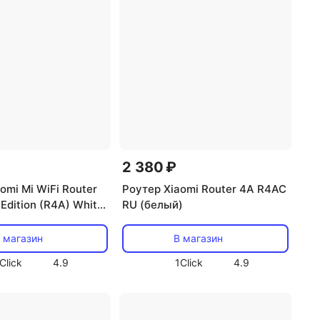
2 380 ₽
omi Mi WiFi Router
Роутер Xiaomi Router 4A R4AC
 Edition (R4A) White
RU (белый)
 магазин
В магазин
Click
4.9
1Click
4.9