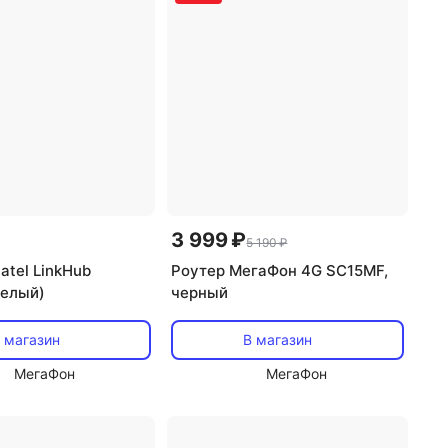
3 999 ₽
5 190 ₽
atel LinkHub
Роутер МегаФон 4G SC15MF,
елый)
черный
 магазин
В магазин
МегаФон
МегаФон