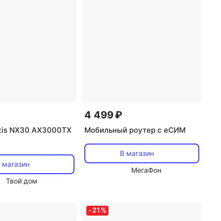
4 499 ₽
tis NX30 AX3000TX
Мобильный роутер с еСИМ
В магазин
 магазин
МегаФон
Твой дом
-
21
%