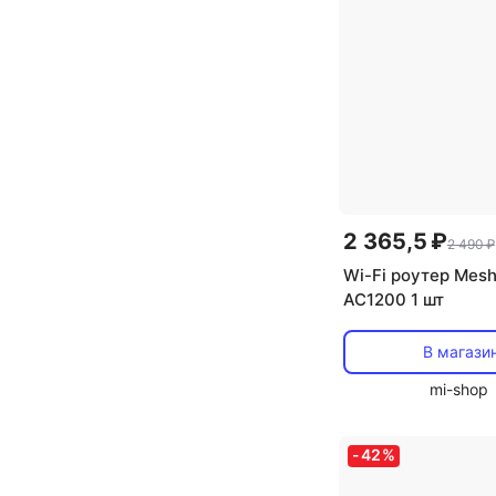
2 365,5 ₽
2 490 ₽
Wi-Fi роутер Mes
AC1200 1 шт
В магази
mi-shop
-
42
%