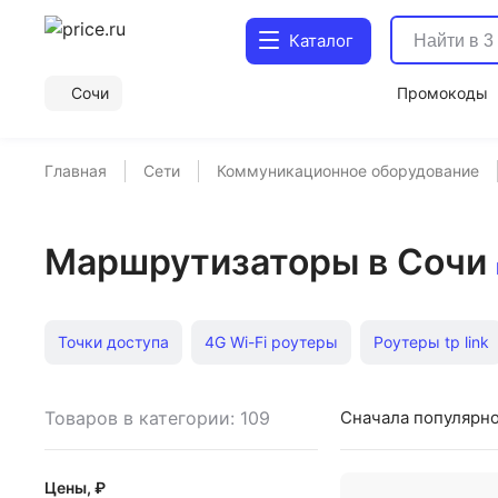
Каталог
Сочи
Промокоды
Главная
Сети
Коммуникационное оборудование
Маршрутизаторы в Сочи
Точки доступа
4G Wi-Fi роутеры
Роутеры tp link
Точки доступа ZyXEL
Firewall
Роутеры
Wi-Fi 
Товаров в категории: 109
Сначала популярн
Wi fi роутеры Asus
Wi fi роутеры Huawei
Точки д
Цены, ₽