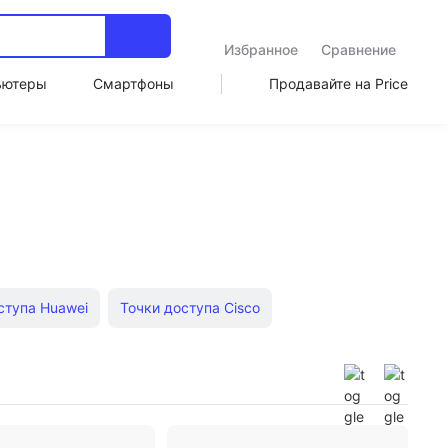
Избранное
Сравнение
ьютеры
Смартфоны
Продавайте на Price
ступа Huawei
Точки доступа Cisco
ые маршрутизаторы
Wi fi роутеры Xiaomi
reme