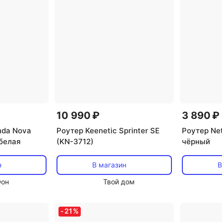
10 990 ₽
3 890 ₽
nda Nova
Роутер Keenetic Sprinter SE
Роутер Ne
белая
(KN-3712)
чёрный
н
В магазин
В
Фон
Твой дом
-
21
%