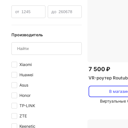
от
до
Производитель
Xiaomi
7 500 ₽
Huawei
VR-роутер Routub
Asus
В магази
Honor
Виртуальные 
TP-LINK
ZTE
Keenetic