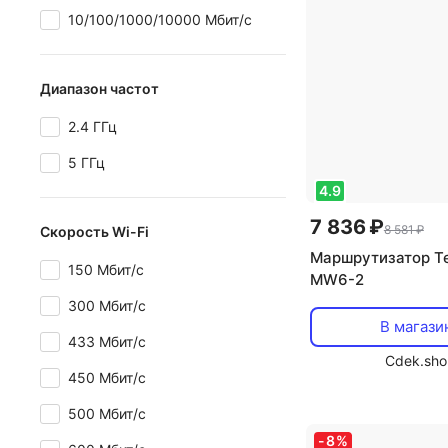
10/100/1000/10000 Мбит/с
Диапазон частот
2.4 ГГц
5 ГГц
4.9
7 836 ₽
8 581 ₽
Скорость Wi-Fi
Маршрутизатор T
150 Мбит/с
MW6-2
300 Мбит/с
В магази
433 Мбит/с
Cdek.sho
450 Мбит/с
500 Мбит/с
-
8
%