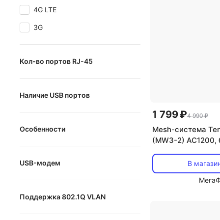
4G LTE
3G
Кол-во портов RJ-45
от
до
Наличие USB портов
1 799 ₽
Наличие USB портов
4 990 ₽
Mesh-система Te
Особенности
(MW3-2) AC1200, 
поддержка DLNA
USB-модем
В магази
FTP-сервер
Мега
USB-модем
torrent-клиент
Поддержка 802.1Q VLAN
принт-сервер
Поддержка 802.1Q VLAN
файловый сервер