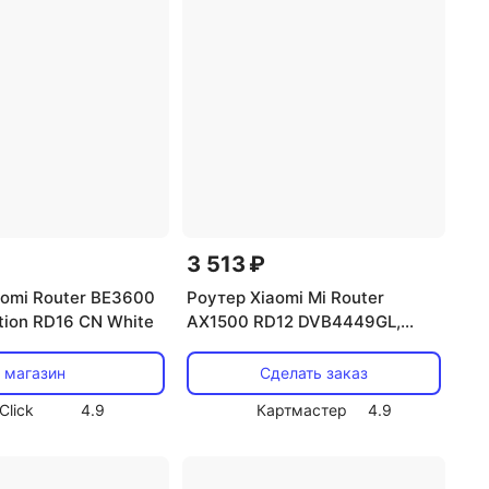
3 513 ₽
aomi Router BE3600
Роутер Xiaomi Mi Router
ition RD16 CN White
AX1500 RD12 DVB4449GL,
Global
 магазин
Сделать заказ
Click
4.9
Картмастер
4.9