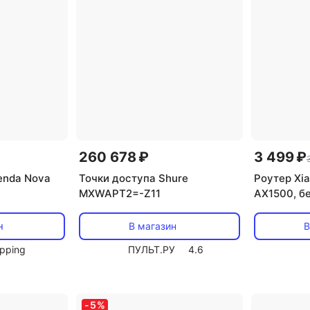
260 678 ₽
3 499 ₽
enda Nova
Точки доступа Shure
Роутер Xi
MXWAPT2=-Z11
AX1500, б
н
В магазин
В
pping
ПУЛЬТ.РУ
4.6
-
5
%