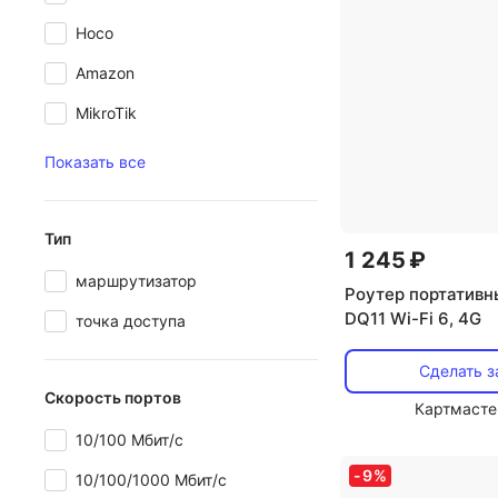
Hoco
Amazon
MikroTik
Показать все
Тип
1 245 ₽
маршрутизатор
Роутер портативн
DQ11 Wi-Fi 6, 4G
точка доступа
Сделать з
Скорость портов
Картмасте
10/100 Мбит/с
-
9
%
10/100/1000 Мбит/с