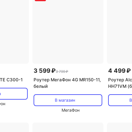
3 599 ₽
4 499 ₽
3 799 ₽
TE C300-1
Роутер МегаФон 4G MR150-11,
Роутер Alc
белый
HH71VM (б
н
В магазин
В
Фон
МегаФон