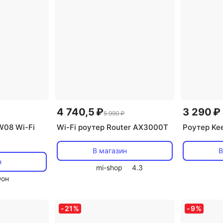
4 740,5 ₽
3 290 ₽
5 990 ₽
W08 Wi-Fi
Wi-Fi роутер Router AX3000T
Роутер Kee
В магазин
В
н
mi-shop
4.3
Фон
-
21
%
-
9
%