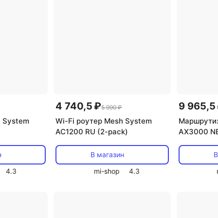
4 740,5 ₽
9 965,5
5 990 ₽
h System
Wi-Fi роутер Mesh System
Маршрутиз
AC1200 RU (2-pack)
AX3000 NE
(DVB4464
н
В магазин
В
4.3
mi-shop
4.3