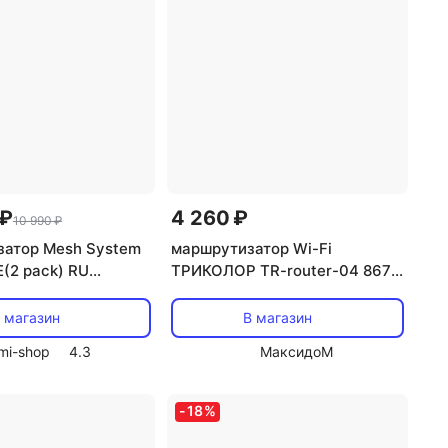
 ₽
4 260 ₽
10 990 ₽
атор Mesh System
маршрутизатор Wi-Fi
(2 pack) RU
ТРИКОЛОР TR-router-04 867
GL)
Мбит/сек черный
 магазин
В магазин
mi-shop
4.3
МаксидоМ
-
18
%