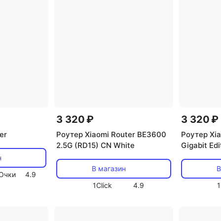
3 320 ₽
3 320 ₽
er
Роутер Xiaomi Router BE3600
Роутер Xi
2.5G (RD15) CN White
Gigabit Ed
н
В магазин
В
Очки
4.9
1Click
4.9
1