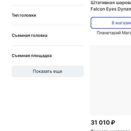
Штативная шарова
Falcon Eyes Dyna
от
до
Тип головки
В магази
2D
Планетарий Маг
Съемная головка
3D
Съемная головка
шаровая
Съемная площадка
Съемная площадка
Показать еще
31 010 ₽