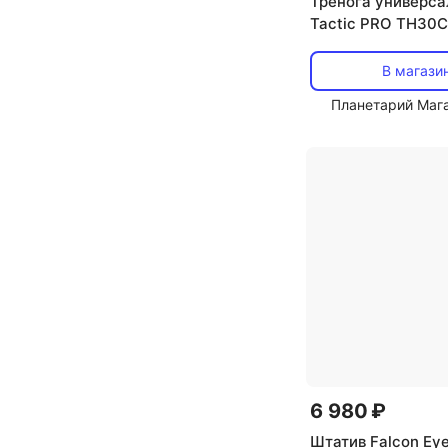
Тренога универса
Tactic PRO TH30C
В магази
Планетарий Маг
6 980 ₽
Штатив Falcon Eyes