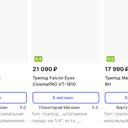
атов
Штативы моноподы
4.4
4.5
21 090 ₽
17 990 
n
Трипод Falcon Eyes
Трипод Ma
CinemaPRO VT-1810
BH
н
В магазин
В
азин
5.0
Планетарий Магазин
5.0
Вирту
симальная
Тип: трипод
,
штативное
Тип: трип
рименение:
гнездо на 1/4”: есть
,
напольны
,
тип
штативное гнездо на 3/8”:
фотокаме