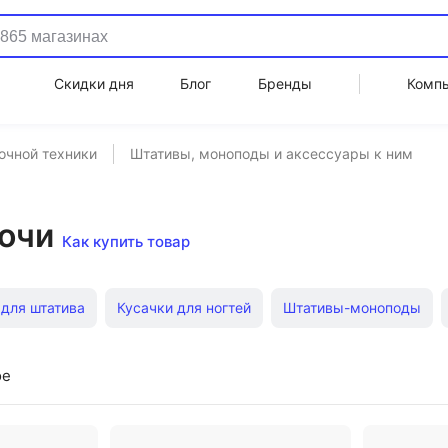
Скидки дня
Блог
Бренды
Комп
очной техники
Штативы, моноподы и аксессуары к ним
очи
Как купить товар
для штатива
Кусачки для ногтей
Штативы-моноподы
(моноподы)
Напольные штативы
Штативы для фотоаппар
ое
Недорогие штативы
Штативы для фотоаппарата Canon
Ш