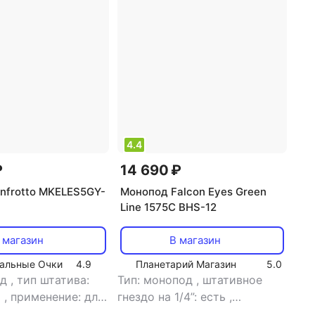
4.4
₽
14 690 ₽
nfrotto MKELES5GY-
Монопод Falcon Eyes Green
Line 1575C BHS-12
 магазин
В магазин
альные Очки
4.9
Планетарий Магазин
5.0
од
,
тип штатива:
Тип: монопод
,
штативное
й
,
применение: для
гнездо на 1/4”: есть
,
р
,
тип головки:
штативное гнездо на 3/8”: