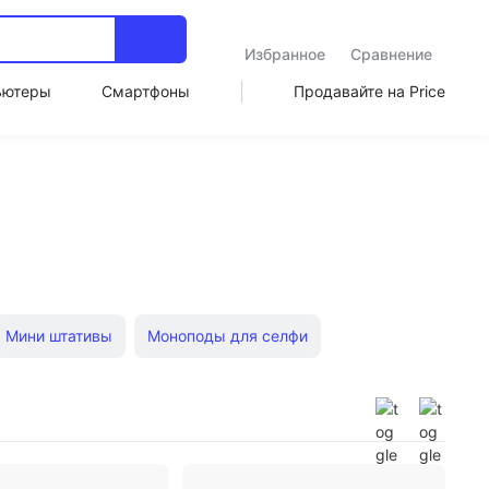
Избранное
Сравнение
ьютеры
Смартфоны
Продавайте на Price
Мини штативы
Моноподы для селфи
ата
Штативы для видеокамеры
тативы для фотоаппарата Manfrotto