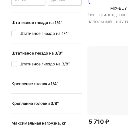
MIX-BUY
Тип: трипод
,
тип
напольный
,
штат
Штативное гнездо на 1/4”
гнездо на 1/4”: е
Штативное гнездо на 1/4”
максимальная наг
применение: для 
видеокамер
,
тип
Штативное гнездо на 3/8”
Штативное гнездо на 3/8”
Крепление головки 1/4”
Крепление головки 1/4”
Крепление головки 3/8”
Крепление головки 3/8”
5 710 ₽
Максимальная нагрузка, кг