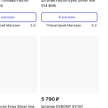
 головка Falcon
Штатив Falcon Eyes Silver line
5S
514 BHR
 магазин
В магазин
рий Магазин
5.0
Планетарий Магазин
5.0
5 790 ₽
con Eyes Silver line
Штатив SVBONY SV101