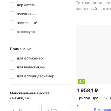
Тип: монопод
,
ти
держатель
напольный
,
штат
напольный
гнездо на 1/4”: е
максимальная наг
настольный
применение: для
аксессуар
тип головки: 3D
Применение
для фотокамер
для видеокамер
для фото/видеокамер
4.4
1 958,1 ₽
Максимальная высота
Трипод Эра ECS-
съемки, см
В магази
от
до