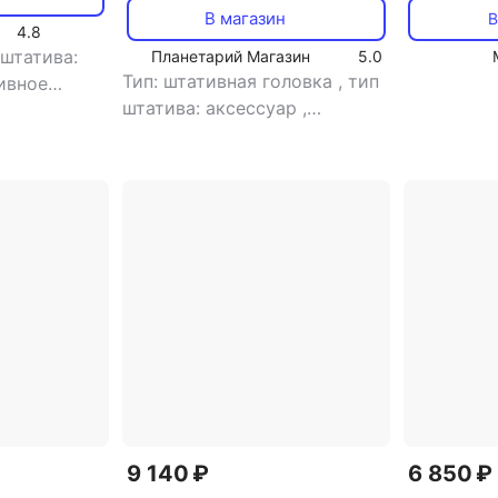
пульт дер
В магазин
В
4.8
цена за 1 
 штатива:
Планетарий Магазин
5.0
Тип: штативная головка
,
тип
ивное
штатива: аксессуар
,
сть
,
штативное гнездо на 1/4”:
рузка: 3 кг
,
есть
,
штативное гнездо на
фото/
3/8”: есть
,
крепление
 головки: 3D
головки 3/8”: есть
,
максимальная нагрузка: 15 кг
,
тип головки: шаровая
9 140 ₽
6 850 ₽