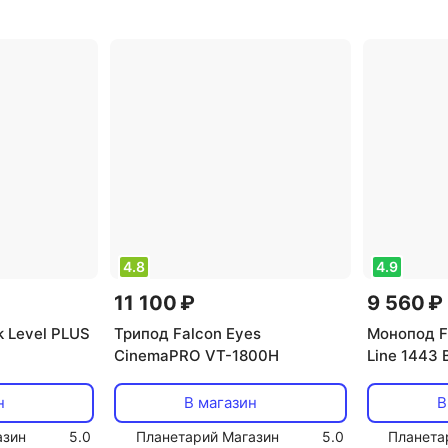
есть
,
максимальная
шаровая
нагрузка: 12 кг
,
применение:
для видеокамер
,
тип
головки: 2D
4.8
4.9
11 100 ₽
9 560 ₽
 Level PLUS
Трипод Falcon Eyes
Монопод F
CinemaPRO VT-1800H
Line 1443
н
В магазин
В
азин
5.0
Планетарий Магазин
5.0
Планета