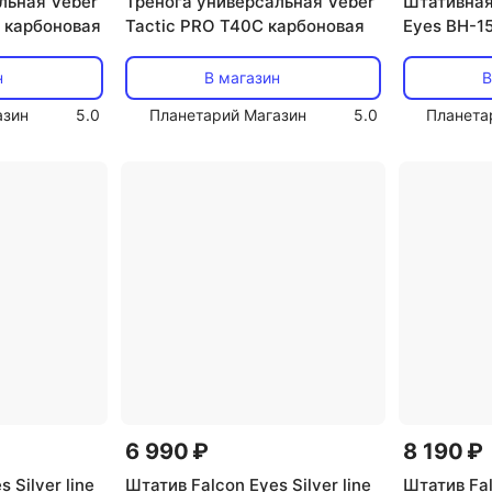
льная Veber
Тренога универсальная Veber
Штативная
 карбоновая
Tactic PRO T40C карбоновая
Eyes BH-1
н
В магазин
В
азин
5.0
Планетарий Магазин
5.0
Планета
6 990 ₽
8 190 ₽
 Silver line
Штатив Falcon Eyes Silver line
Штатив Fal