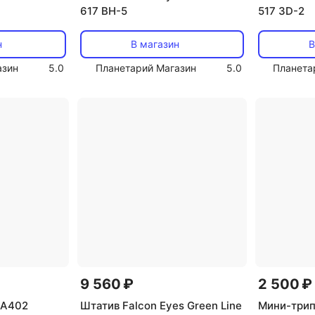
617 BH-5
517 3D-2
н
В магазин
В
азин
5.0
Планетарий Магазин
5.0
Планета
9 560 ₽
2 500 ₽
SA402
Штатив Falcon Eyes Green Line
Мини-трип