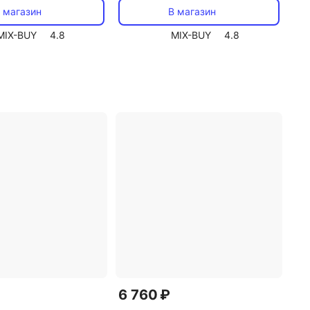
жатель телефона,
пульт держатель телефона,
 магазин
В магазин
шт
цена за 1 шт
MIX-BUY
4.8
MIX-BUY
4.8
6 760 ₽