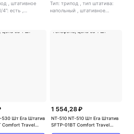
под
,
штативное
Тип: трипод
,
тип штатива:
1/4”: есть
,
напольный
,
штативное
гнездо на 3/8”:
гнездо на 1/4”: есть
,
симальная
максимальная нагрузка: 8 кг
,
8 кг
,
тип головки:
применение: для фотокамер
₽
1 554,28 ₽
-530 Шт Era Штатив
NT-510 NT-510 Шт Era Штатив
 Comfort Travel
SFTP-01BT Comfort Travel
m 0,64kg load3,0kg
415/1365mm 0,58kg load2,5kg