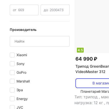
Моноподы для селфи GoPro
Штативы для фотоаппар
от
до
Производитель
4.5
Xiaomi
64 990 ₽
Sony
Трипод GreenBea
VideoMaster 312
GoPro
Marshall
В магази
Эра
Планетарий Маг
Тип: трипод
,
мак
Energy
нагрузка: 12 кг
,
п
JVC
для видеокамер