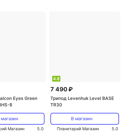
есть
,
максимальная
нагрузка: 12 кг
,
тип головки:
шаровая
4.8
7 490 ₽
alcon Eyes Green
Трипод Levenhuk Level BASE
 BHS-8
TR30
 магазин
В магазин
рий Магазин
5.0
Планетарий Магазин
5.0