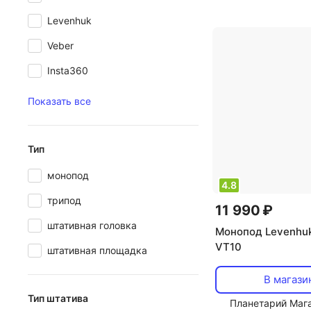
головки: 2D
Levenhuk
Veber
Insta360
Показать все
Тип
монопод
4.8
трипод
11 990 ₽
штативная головка
Монопод Levenhuk
VT10
штативная площадка
В магази
Тип штатива
Планетарий Маг