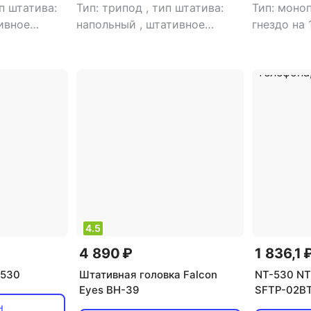
п штатива:
Тип: трипод
,
тип штатива:
Тип: моно
ивное
напольный
,
штативное
гнездо на 
сть
,
гнездо на 1/4”: есть
,
штативное 
рузка: 2 кг
,
штативное гнездо на 3/8”:
есть
,
мак
 фотокамер
,
есть
,
максимальная
нагрузка: 
нагрузка: 5 кг
,
применение:
шаровая
для видеокамер
,
тип
головки: 2D
4.5
4 890 ₽
1 836,1 
3530
Штативная головка Falcon
NT-530 NT
Eyes BH-39
SFTP-02BT
425/1365m
н