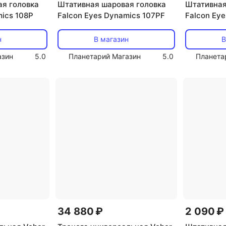
я головка
Штативная шаровая головка
Штативная
mics 108P
Falcon Eyes Dynamics 107PF
Falcon Ey
н
В магазин
В
азин
5.0
Планетарий Магазин
5.0
Планета
34 880 ₽
2 090 ₽