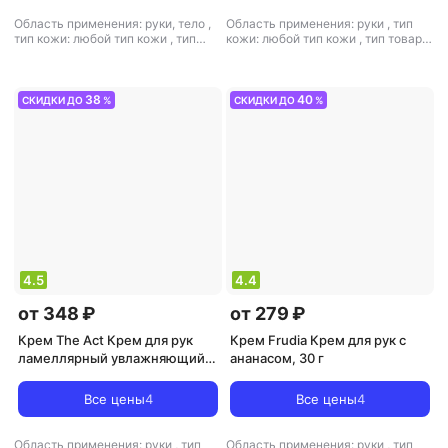
Область применения: руки, тело
,
Область применения: руки
,
тип
тип кожи: любой тип кожи
,
тип
кожи: любой тип кожи
,
тип товара:
товара: крем
,
эффект: антистресс,
крем
,
эффект: питание,
питание, увлажнение
увлажнение
38
40
СКИДКИ ДО
%
СКИДКИ ДО
%
4.5
4.4
от 348 ₽
от 279 ₽
Крем The Act Крем для рук
Крем Frudia Крем для рук c
ламеллярный увлажняющий
ананасом, 30 г
Virgin
Все цены
4
Все цены
4
Область применения: руки
,
тип
Область применения: руки
,
тип