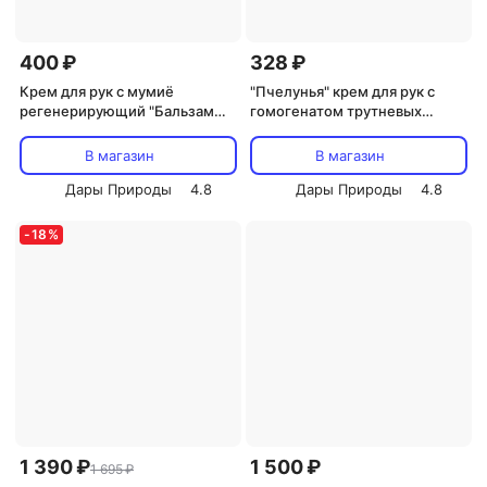
400 ₽
328 ₽
Крем для рук с мумиё
"Пчелунья" крем для рук с
регенерирующий "Бальзам
гомогенатом трутневых
гор"
личинок, 75 гр., ООО Мелмур
В магазин
В магазин
Дары Природы
4.8
Дары Природы
4.8
-
18
%
1 390 ₽
1 500 ₽
1 695 ₽