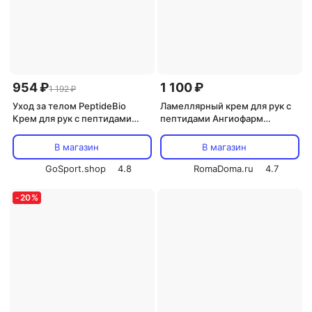
954 ₽
1 100 ₽
1 192 ₽
Уход за телом PeptideBio
Ламеллярный крем для рук с
Крем для рук с пептидами
пептидами Ангиофарм
смягчающий 150 мл
Lamellar Peptide Hand Cream
50 мл
В магазин
В магазин
GoSport.shop
4.8
RomaDoma.ru
4.7
-
20
%