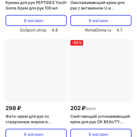
Кремы для рук PEPTIDES Youth
Омолаживающий крем для
Gems Крем для рук 100 мл
рук с витамином U и
пептидами CU: VITAMIN U
Hand Veil Cream 30мл
В магазин
В магазин
GoSport.shop
4.8
RomaDoma.ru
4.7
-
55
%
298 ₽
202 ₽
450 ₽
Фито-крем для рук со
Смягчающий успокаивающий
страусиным жиром и
крем для рук OK BEAUTY
мочевиной PHYTO
01530
ФлерЭнзим 125 мл
В магазин
В магазин