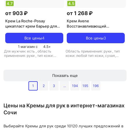
4.7
4.5
от 903 ₽
от 1 268 ₽
Крем La Roche-Posay
Крем Avene
цикапласт крем барьер для
Восстанавливающий
рук 50мл
барьерный крем для рук
"Cicalfat", 100 мл
Все цены
4
Все цены
3
1 магазин с
4.5
+
Для мужчин: есть
,
область
Область применения: руки
,
тип
применения: руки
,
тип кожи:
кожи: любой тип кожи, сухая,
любой тип кожи, сухая,
чувствительная
,
тип товара: крем
чувствительная
,
тип товара: крем
,
эффект: питание, увлажнение
,
эффект: антистресс, питание,
тонизирующий, увлажнение
Показать еще
1
2
3
...
194
195
196
Цены на Кремы для рук в интернет-магазинах
Сочи
Выбирайте Кремы для рук среди 10120 лучших предложений в