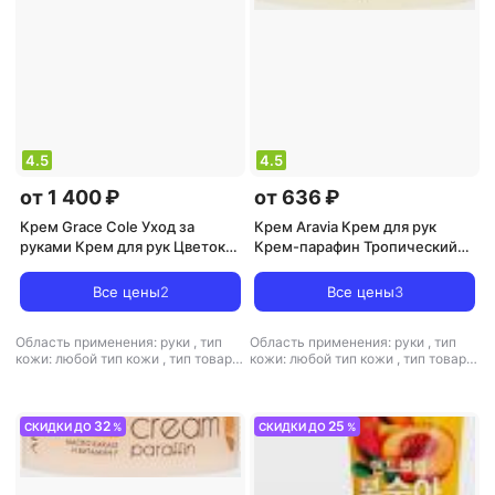
4.5
4.5
от 1 400 ₽
от 636 ₽
Крем Grace Cole Уход за
Крем Aravia Крем для рук
руками Крем для рук Цветок
Крем-парафин Тропический
нектарина и грейпфрут
коктейль с маслом лимона и
Nectarine Blossom & Grapefruit
маслом виноградных
Все цены
2
Все цены
3
30
косточек
Область применения: руки
,
тип
Область применения: руки
,
тип
кожи: любой тип кожи
,
тип товара:
кожи: любой тип кожи
,
тип товара:
крем
крем
,
эффект: питание,
увлажнение
32
25
СКИДКИ ДО
%
СКИДКИ ДО
%