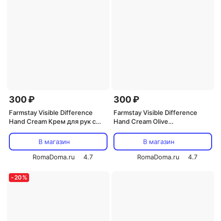
300 ₽
300 ₽
Farmstay Visible Difference
Farmstay Visible Difference
Hand Cream Крем для рук с
Hand Cream Olive
экстрактом алоэ 100 г
Питательный крем для рук с
экстрактом оливы 100мл
В магазин
В магазин
RomaDoma.ru
4.7
RomaDoma.ru
4.7
-
20
%