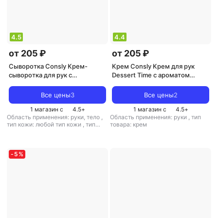
4.5
4.4
от 205 ₽
от 205 ₽
Сыворотка Consly Крем-
Крем Consly Крем для рук
сыворотка для рук с
Dessert Time с ароматом
экстрактом масла ши 100мл
шоколадного печенья, 100 мл
Все цены
3
Все цены
2
1 магазин с
4.5
+
1 магазин с
4.5
+
Область применения: руки, тело
,
Область применения: руки
,
тип
тип кожи: любой тип кожи
,
тип
товара: крем
товара: сыворотка
,
эффект:
питание, увлажнение
-
5
%