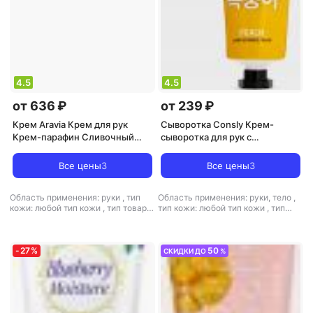
4.5
4.5
от 636 ₽
от 239 ₽
Крем Aravia Крем для рук
Сыворотка Consly Крем-
Крем-парафин Сливочный
сыворотка для рук с
шоколад с маслом какао и
экстрактом персика, 100мл,
витамином F
Peach Hand Essence Cream,
Все цены
3
Все цены
3
100ml
Область применения: руки
,
тип
Область применения: руки, тело
,
кожи: любой тип кожи
,
тип товара:
тип кожи: любой тип кожи
,
тип
крем
,
эффект: питание,
товара: сыворотка
,
эффект:
увлажнение
питание, увлажнение
-
27
%
50
СКИДКИ ДО
%