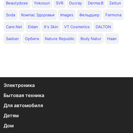
Beautydose
Yokosun
SVR
Ducray
Derma:B
Zeitun
Soda
Компас Здоровья
Images
Фельдшер
Farmona
Care:Nel
Eldan
It's Skin
VT Cosmetics
DALTON
Sadoer
Орбита
Nature Republic
Body Natur
Haan
Электроника
Бытовая техника
Для автомобиля
Детям
Дом