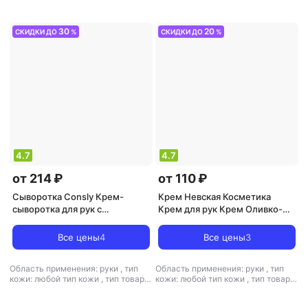
антивозрастной, антистресс,
увлажнение
отшелушивающий, питание,
увлажнение
30
20
СКИДКИ ДО
%
СКИДКИ ДО
%
4.7
4.7
от 214 ₽
от 110 ₽
Сыворотка Consly Крем-
Крем Невская Косметика
сыворотка для рук с
Крем для рук Крем Оливко-
коллагеном 100мл
глицериновый для рук
Все цены
4
Все цены
3
Область применения: руки
,
тип
Область применения: руки
,
тип
кожи: любой тип кожи
,
тип товара:
кожи: любой тип кожи
,
тип товара:
сыворотка
,
эффект: питание,
крем
,
эффект: питание,
увлажнение
увлажнение