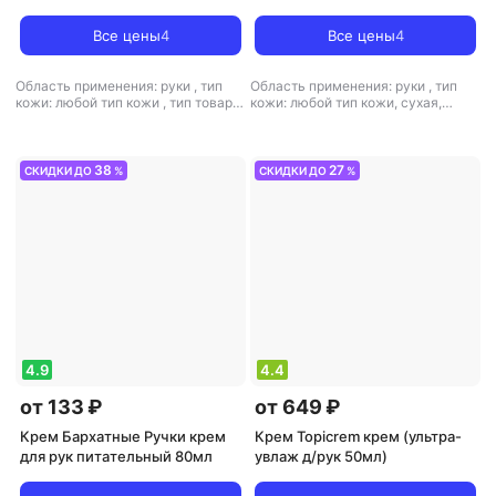
огруб. кожи и сух. мозол.
75мл
Все цены
4
Все цены
4
Область применения: руки
,
тип
Область применения: руки
,
тип
кожи: любой тип кожи
,
тип товара:
кожи: любой тип кожи, сухая,
крем
,
эффект: отшелушивающий,
чувствительная
,
тип товара: крем
питание, увлажнение
,
эффект: антистресс, массажный,
очищение, питание, увлажнение
38
27
СКИДКИ ДО
%
СКИДКИ ДО
%
4.9
4.4
от 133 ₽
от 649 ₽
Крем Бархатные Ручки крем
Крем Topicrem крем (ультра-
для рук питательный 80мл
увлаж д/рук 50мл)