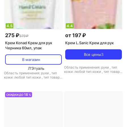
4.5
4.4
275 ₽
от 197 ₽
379 ₽
Крем Konad Крем для рук
Крем L.Sanic Крем для рук
Черника 60мл, упак
Все цены
3
В магазин
Область применения: руки
,
тип
Л'Этуаль
кожи: любой тип кожи
,
тип товара:
Область применения: руки
,
тип
крем
,
эффект: питание
кожи: любой тип кожи
,
тип товара:
крем
,
эффект: увлажнение
18
СКИДКИ ДО
%