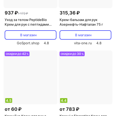
937 ₽
315,36 ₽
1 172 ₽
Уход за телом PeptideBio
Крем-бальзам для рук
Крем для рук с пептидами
Азернефть-Нафталан 75 г
смягчающий 100 мл
В магазин
В магазин
GoSport.shop
4.8
vita-one.ru
4.8
42
30
СКИДКИ ДО
%
СКИДКИ ДО
%
4.5
4.4
от 60 ₽
от 783 ₽