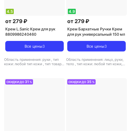
4.5
4.9
от 279 ₽
от 279 ₽
Крем L.Sanic Крем для рук
Крем Бархатные Ручки Крем
8809986240460
для рук универсальный 150 мл
Все цены
3
Все цены
3
Область применения: руки
,
тип
Область применения: лицо, руки,
кожи: любой тип кожи
,
тип товара:
тело
,
тип кожи: любой тип кожи,
крем
,
эффект: питание
чувствительная
,
тип товара: крем
,
эффект: питание, увлажнение
31
35
СКИДКИ ДО
%
СКИДКИ ДО
%