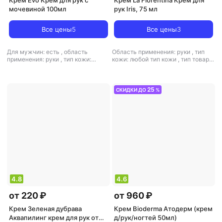
Крем Evo Крем для рук с
Крем La Florentina Крем для
мочевиной 100мл
рук Iris, 75 мл
Все цены
5
Все цены
3
Для мужчин: есть
,
область
Область применения: руки
,
тип
применения: руки
,
тип кожи:
кожи: любой тип кожи
,
тип товара:
зрелая, любой тип кожи, сухая
,
крем
,
эффект: питание,
тип товара: крем
,
эффект: питание,
увлажнение
увлажнение
25
СКИДКИ ДО
%
4.8
4.6
от 220 ₽
от 960 ₽
Крем Зеленая дубрава
Крем Bioderma Атодерм (крем
Аквапилинг крем для рук от
д/рук/ногтей 50мл)