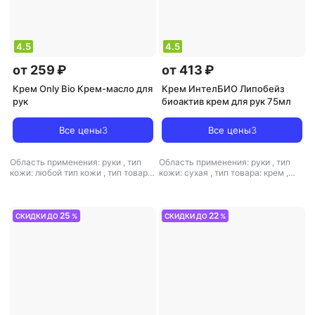
4.5
4.5
от 259 ₽
от 413 ₽
Крем Only Bio Крем-масло для
Крем ИнтелБИО Липобейз
рук
биоактив крем для рук 75мл
Все цены
3
Все цены
3
Область применения: руки
,
тип
Область применения: руки
,
тип
кожи: любой тип кожи
,
тип товара:
кожи: сухая
,
тип товара: крем
,
крем
,
эффект: питание,
эффект: питание, увлажнение
увлажнение
25
22
СКИДКИ ДО
%
СКИДКИ ДО
%