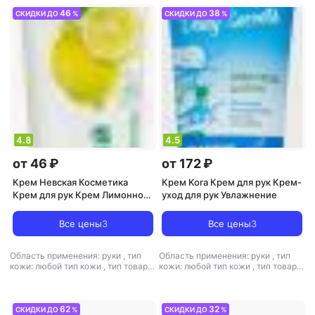
46
38
СКИДКИ ДО
%
СКИДКИ ДО
%
4.8
4.5
от 46 ₽
от 172 ₽
Крем Невская Косметика
Крем Kora Крем для рук Крем-
Крем для рук Крем Лимонно-
уход для рук Увлажнение
глицериновый увлажняющий
для рук
Все цены
3
Все цены
3
Область применения: руки
,
тип
Область применения: руки
,
тип
кожи: любой тип кожи
,
тип товара:
кожи: любой тип кожи
,
тип товара:
крем
,
эффект: отбеливание,
крем
,
эффект: питание,
питание, увлажнение
увлажнение
62
32
СКИДКИ ДО
%
СКИДКИ ДО
%