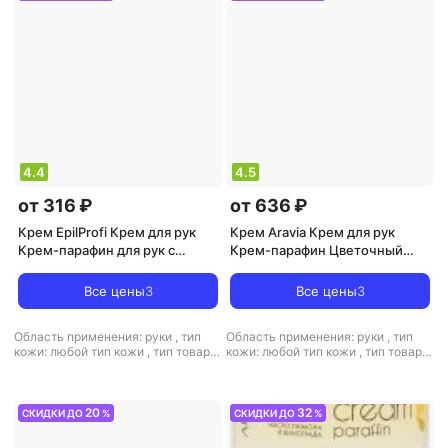
4.4
4.5
от 316 ₽
от 636 ₽
Крем EpilProfi Крем для рук
Крем Aravia Крем для рук
Крем-парафин для рук с
Крем-парафин Цветочный
маслом кокоса и комплексом
нектар с цветочным и
витаминов А, Е, F 300.0
пчелиным воском 210
Все цены
3
Все цены
3
Область применения: руки
,
тип
Область применения: руки
,
тип
кожи: любой тип кожи
,
тип товара:
кожи: любой тип кожи
,
тип товара:
крем
,
эффект: питание,
крем
,
эффект: питание,
увлажнение
увлажнение
20
32
СКИДКИ ДО
%
СКИДКИ ДО
%