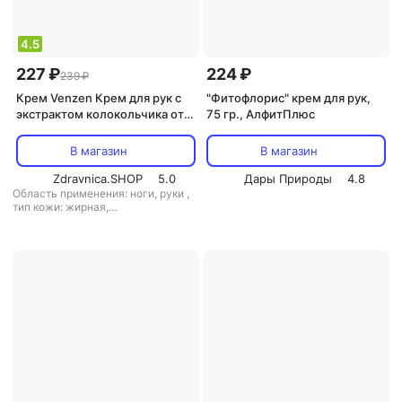
4.5
227 ₽
224 ₽
239 ₽
Крем Venzen Крем для рук с
"Фитофлорис" крем для рук,
экстрактом колокольчика от
75 гр., АлфитПлюс
30 гр
В магазин
В магазин
Zdravnica.SHOP
5.0
Дары Природы
4.8
Область применения: ноги, руки
,
тип кожи: жирная,
комбинированная, любой тип
кожи, нормальная, сухая,
чувствительная
,
тип товара: крем
,
эффект: антивозрастной,
антистресс, питание,
тонизирующий, увлажнение