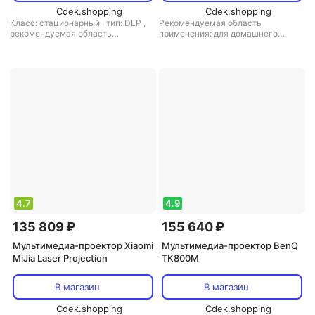
Cdek.shopping
Cdek.shopping
Класс: стационарный
,
тип: DLP
,
Рекомендуемая область
рекомендуемая область
применения: для домашнего
применения: для домашнего
кинотеатра
кинотеатра
4.7
4.9
135 809 ₽
155 640 ₽
Мультимедиа-проектор Xiaomi
Мультимедиа-проектор BenQ
MiJia Laser Projection
TK800M
В магазин
В магазин
Cdek.shopping
Cdek.shopping