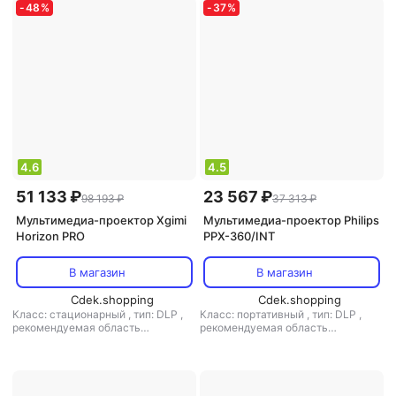
-
48
%
-
37
%
4.6
4.5
51 133 ₽
23 567 ₽
98 193 ₽
37 313 ₽
Мультимедиа-проектор Xgimi
Мультимедиа-проектор Philips
Horizon PRO
PPX-360/INT
В магазин
В магазин
Cdek.shopping
Cdek.shopping
Класс: стационарный
,
тип: DLP
,
Класс: портативный
,
тип: DLP
,
рекомендуемая область
рекомендуемая область
применения: для домашнего
применения: для домашнего
кинотеатра
кинотеатра