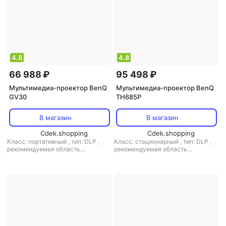
4.8
4.8
66 988 ₽
95 498 ₽
Мультимедиа-проектор BenQ
Мультимедиа-проектор BenQ
GV30
TH685P
В магазин
В магазин
Cdek.shopping
Cdek.shopping
Класс: портативный
,
тип: DLP
,
Класс: стационарный
,
тип: DLP
,
рекомендуемая область
рекомендуемая область
применения: для домашнего
применения: для домашнего
кинотеатра
кинотеатра