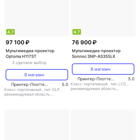
4.7
4.7
97 100 ₽
76 900 ₽
Мультимедиа-проектор
Мультимедиа-проектор
Optoma H117ST
Sonnoc SNP-AS355LX
3 сделали выбор
В магазин
В магазин
Принтер-Плоттер.ру
5.0
Класс: портативный
,
тип: LCD
,
Принтер-Плоттер.ру
5.0
рекомендуемая область
Класс: портативный
,
тип: DLP
,
применения: для домашнего
рекомендуемая область
кинотеатра
применения: для домашнего
кинотеатра