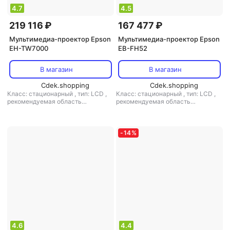
4.7
4.5
219 116 ₽
167 477 ₽
Мультимедиа-проектор Epson
Мультимедиа-проектор Epson
EH-TW7000
EB-FH52
В магазин
В магазин
Cdek.shopping
Cdek.shopping
Класс: стационарный
,
тип: LCD
,
Класс: стационарный
,
тип: LCD
,
рекомендуемая область
рекомендуемая область
применения: для домашнего
применения: для домашнего
кинотеатра
кинотеатра
-
14
%
4.6
4.4