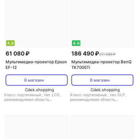
4.8
4.9
61 080 ₽
186 490 ₽
211 686 ₽
Мультимедиа-проектор Epson
Мультимедиа-проектор BenQ
EF-12
TK700STi
В магазин
В магазин
Cdek.shopping
Cdek.shopping
Класс: портативный
,
тип: LCD
,
Класс: портативный
,
тип: DLP
,
рекомендуемая область
рекомендуемая область
применения: для домашнего
применения: для домашнего
кинотеатра
кинотеатра