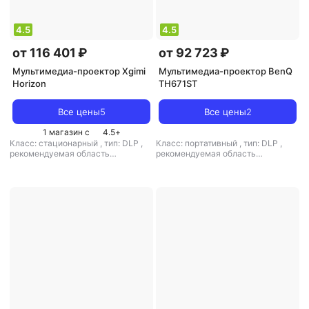
4.5
4.5
от 116 401 ₽
от 92 723 ₽
Мультимедиа-проектор Xgimi
Мультимедиа-проектор BenQ
Horizon
TH671ST
Все цены
5
Все цены
2
1 магазин с
4.5
+
Класс: стационарный
,
тип: DLP
,
Класс: портативный
,
тип: DLP
,
рекомендуемая область
рекомендуемая область
применения: для домашнего
применения: для домашнего
кинотеатра
кинотеатра