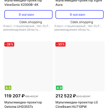
Мультимедиа-проектор
Мультимедиа-проектор Xgimi
ViewSonic X2000B-4K
Aura
В магазин
В магазин
Cdek.shopping
Cdek.shopping
Класс: стационарный
,
тип: DLP
,
Класс: стационарный
,
тип: DLP
,
рекомендуемая область
рекомендуемая область
применения: для домашнего
применения: для домашнего
кинотеатра
кинотеатра
-
28
%
-
30
%
4.5
4.9
119 207 ₽
212 522 ₽
166 402 ₽
303 609 ₽
Мультимедиа-проектор
Мультимедиа-проектор LG
Optoma UHD35STx
CineBeam HU710PW