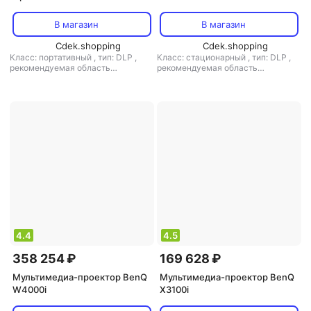
В магазин
В магазин
Cdek.shopping
Cdek.shopping
Класс: портативный
,
тип: DLP
,
Класс: стационарный
,
тип: DLP
,
рекомендуемая область
рекомендуемая область
применения: для домашнего
применения: для домашнего
кинотеатра
кинотеатра
4.4
4.5
358 254 ₽
169 628 ₽
Мультимедиа-проектор BenQ
Мультимедиа-проектор BenQ
W4000i
X3100i