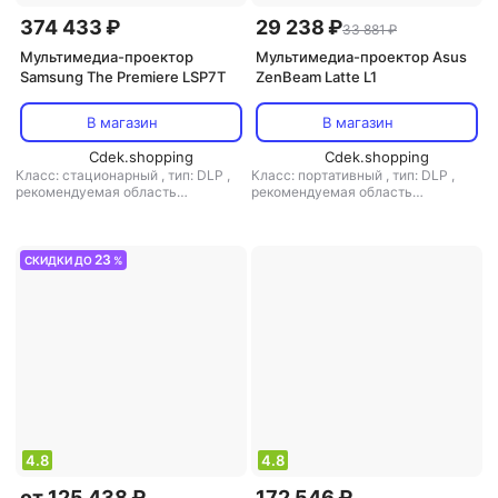
374 433 ₽
29 238 ₽
33 881 ₽
Мультимедиа-проектор
Мультимедиа-проектор Asus
Samsung The Premiere LSP7T
ZenBeam Latte L1
В магазин
В магазин
Cdek.shopping
Cdek.shopping
Класс: стационарный
,
тип: DLP
,
Класс: портативный
,
тип: DLP
,
рекомендуемая область
рекомендуемая область
применения: для домашнего
применения: для домашнего
кинотеатра
кинотеатра
23
СКИДКИ ДО
%
4.8
4.8
от 125 438 ₽
172 546 ₽