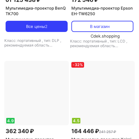
Мультимедиа-проектор BenQ
Мультимедиа-проектор Epson
TK700
EH-TW6250
Все цены
2
В магазин
Cdek.shopping
Класс: портативный
,
тип: DLP
,
Класс: портативный
,
тип: LCD
,
рекомендуемая область
рекомендуемая область
применения: для домашнего
применения: для домашнего
кинотеатра
кинотеатра
-
32
%
4.9
4.5
362 340 ₽
164 446 ₽
241 257 ₽