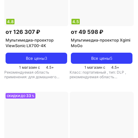
4.8
4.5
от 126 307 ₽
от 49 598 ₽
Мультимедиа-проектор
Мультимедиа-проектор Xgimi
ViewSonic LX700-4K
MoGo
Все цены
3
Все цены
5
1 магазин с
4.5
+
1 магазин с
4.5
+
Рекомендуемая область
Класс: портативный
,
тип: DLP
,
применения: для домашнего
рекомендуемая область
кинотеатра
применения: для домашнего
кинотеатра
33
СКИДКИ ДО
%