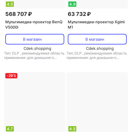
4.5
4.9
568 707 ₽
63 732 ₽
Мультимедиа-проектор BenQ
Мультимедиа-проектор Xgimi
V5000i
M1
В магазин
В магазин
Cdek.shopping
Cdek.shopping
Тип: DLP
,
рекомендуемая область
Тип: DLP
,
рекомендуемая область
применения: для домашнего
применения: для домашнего
кинотеатра
кинотеатра
-
29
%
4.7
4.5