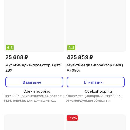
4.5
4.4
25 668 ₽
425 859 ₽
Мультимедиа-проектор Xgimi
Мультимедиа-проектор BenQ
Z6X
V7050i
В магазин
В магазин
Cdek.shopping
Cdek.shopping
Тип: DLP
,
рекомендуемая область
Класс: стационарный
,
тип: DLP
,
применения: для домашнего
рекомендуемая область
кинотеатра
применения: для домашнего
кинотеатра
-
12
%