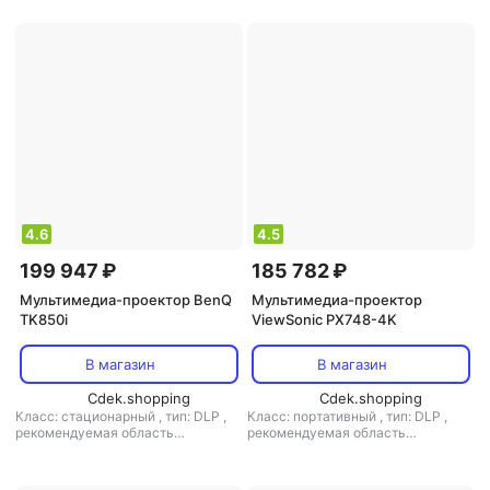
кинотеатра
кинотеатра
4.6
4.5
199 947 ₽
185 782 ₽
Мультимедиа-проектор BenQ
Мультимедиа-проектор
TK850i
ViewSonic PX748-4K
В магазин
В магазин
Cdek.shopping
Cdek.shopping
Класс: стационарный
,
тип: DLP
,
Класс: портативный
,
тип: DLP
,
рекомендуемая область
рекомендуемая область
применения: для домашнего
применения: для домашнего
кинотеатра
кинотеатра