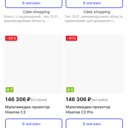
В магазин
В магазин
Cdek.shopping
Cdek.shopping
Класс: стационарный
,
тип: DLP
,
Тип: DLP
,
рекомендуемая область
рекомендуемая область
применения: для домашнего
применения: для домашнего
кинотеатра
кинотеатра
-
33
%
-
41
%
4.7
4.5
146 306 ₽
146 306 ₽
217 304 ₽
247 345 ₽
Мультимедиа-проектор
Мультимедиа-проектор
Hisense C2
Hisense C2 Pro
В магазин
В магазин