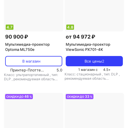
4.7
4.8
90 900 ₽
от 94 972 ₽
Мультимедиа-проектор
Мультимедиа-проектор
Optoma ML750e
ViewSonic PX701-4K
В магазин
Все цены
2
1 магазин с
4.5
+
Принтер-Плоттер.ру
5.0
Класс: стационарный
,
тип: DLP
,
Класс: ультрапортативный
,
тип:
рекомендуемая область
DLP
,
рекомендуемая область
применения: для домашнего
применения: для домашнего
кинотеатра
кинотеатра
46
33
СКИДКИ ДО
%
СКИДКИ ДО
%