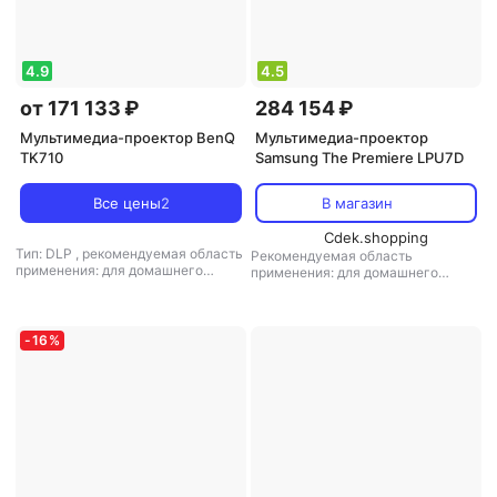
4.9
4.5
от 171 133 ₽
284 154 ₽
Мультимедиа-проектор BenQ
Мультимедиа-проектор
TK710
Samsung The Premiere LPU7D
Все цены
2
В магазин
Cdek.shopping
Тип: DLP
,
рекомендуемая область
Рекомендуемая область
применения: для домашнего
применения: для домашнего
кинотеатра
кинотеатра
-
16
%