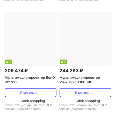
применения: для домашнего
применения: для домашнего
кинотеатра
кинотеатра
4.7
4.5
209 474 ₽
244 283 ₽
Мультимедиа-проектор BenQ
Мультимедиа-проектор
W2700i
ViewSonic X100-4K
В магазин
В магазин
Cdek.shopping
Cdek.shopping
Класс: стационарный
,
тип: DLP
,
Класс: стационарный
,
тип: DLP
,
рекомендуемая область
рекомендуемая область
применения: для домашнего
применения: для домашнего