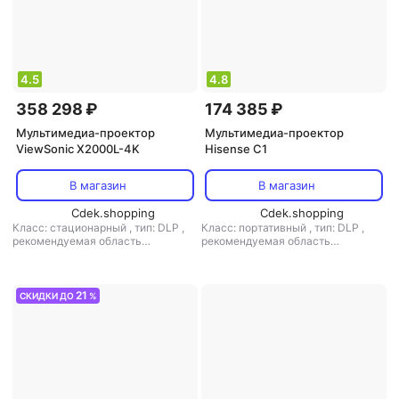
4.5
4.8
358 298 ₽
174 385 ₽
Мультимедиа-проектор
Мультимедиа-проектор
ViewSonic X2000L-4K
Hisense C1
В магазин
В магазин
Cdek.shopping
Cdek.shopping
Класс: стационарный
,
тип: DLP
,
Класс: портативный
,
тип: DLP
,
рекомендуемая область
рекомендуемая область
применения: для домашнего
применения: для домашнего
кинотеатра
кинотеатра
21
СКИДКИ ДО
%