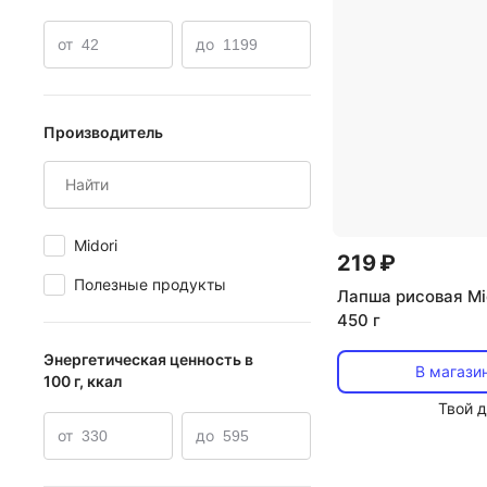
от
до
Производитель
Midori
219 ₽
Полезные продукты
Лапша рисовая Mi
450 г
Энергетическая ценность в
В магази
100 г, ккал
Твой 
от
до