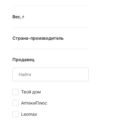
от
до
Вес, г
от
до
Страна-производитель
Китай
Продавец
Россия
США
Южная Корея
Твой дом
Япония
АптекиПлюс
Leomax