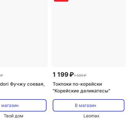
1 199 ₽
 ₽
1 599 ₽
dori Фучжу соевая,
Токпоки по-корейски
"Корейские деликатесы"
 магазин
В магазин
Твой дом
Leomax