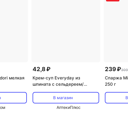
42,8 ₽
239 ₽
309
dori мелкая
Крем-суп Everyday из
Спаржа Mi
шпината с сельдереем/
250 г
ржаными сухариками, 26 г,
(ЭД6005)
н
В магазин
В
дом
АптекиПлюс