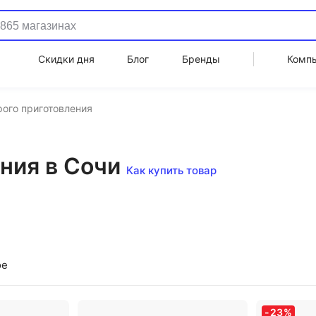
Скидки дня
Блог
Бренды
Комп
рого приготовления
ния в Сочи
Как купить товар
ое
-
23
%