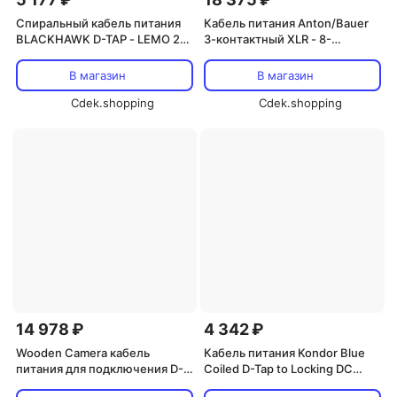
Спиральный кабель питания
Кабель питания Anton/Bauer
BLACKHAWK D-TAP - LEMO 2-
3-контактный XLR - 8-
контактный штекер 0B (12-24
контактный LEMO для ARRI
дюйма), черный
ALEXA 35 (175 см)
В магазин
В магазин
Cdek.shopping
Cdek.shopping
14 978 ₽
4 342 ₽
Wooden Camera кабель
Кабель питания Kondor Blue
питания для подключения D-
Coiled D-Tap to Locking DC
Tap к камере Sony a9 / a7R III
Barrel (Kondor Blue)