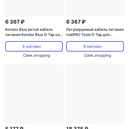
6 367 ₽
6 367 ₽
Kondor Blue витой кабель
Регулируемый кабель питания
питания Kondor Blue D-Tap на
IndiPRO Tools D-Tap для
4-контактный разъем для
камеры JVC GY-H 500U (18
камер Canon C200/C300 Mark
дюймов)
В магазин
В магазин
II
Cdek.shopping
Cdek.shopping
5 177 ₽
18 375 ₽