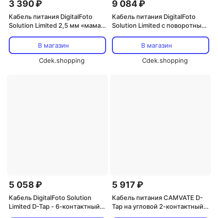
3 390 ₽
9 084 ₽
Кабель питания DigitalFoto
Кабель питания DigitalFoto
Solution Limited 2,5 мм «мама»
Solution Limited с поворотным
- 2-контактный для BMPCC
2-контактным гнездом и
6K/4K (спиральный, 15,7-39,3
угловым 2-контактным
В магазин
В магазин
дюйма)
штекером для RED KOMODO
Cdek.shopping
(19 дюймов)
Cdek.shopping
5 058 ₽
5 917 ₽
Кабель DigitalFoto Solution
Кабель питания CAMVATE D-
Limited D-Tap - 6-контактный
Tap на угловой 2-контактный
кабель питания LEMO Power
LEMO-типа для RED KOMODO