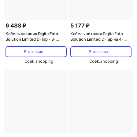
6 488 ₽
5 177 ₽
Кабель питания DigitalFoto
Кабель питания DigitalFoto
Solution Limited D-Tap - 8-
Solution Limited D-Tap на 4-
контактный кабель LEMO для
контактный разъем LEMO с
ARRI ALEXA Mini LF и AMIRA
угловым креплением для
В магазин
В магазин
(4,8 м)
камер Canon C300 Mark
Cdek.shopping
II/C500/C200 (60 см)
Cdek.shopping