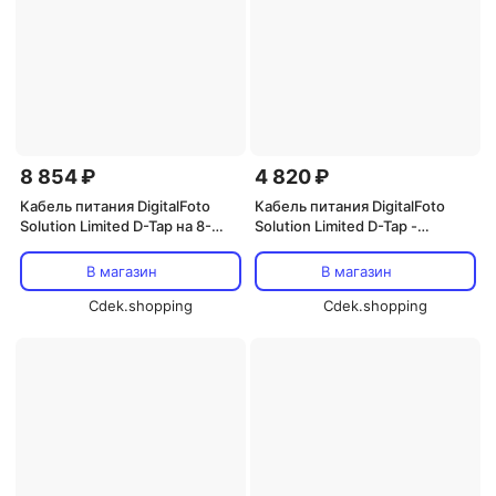
8 854 ₽
4 820 ₽
Кабель питания DigitalFoto
Кабель питания DigitalFoto
Solution Limited D-Tap на 8-
Solution Limited D-Tap -
контактный разъем LEMO с
угловой 4-контактный XLR для
видеокабелем Canare SDI (1,9
Sony VENICE (1,5 м)
В магазин
В магазин
м)
Cdek.shopping
Cdek.shopping