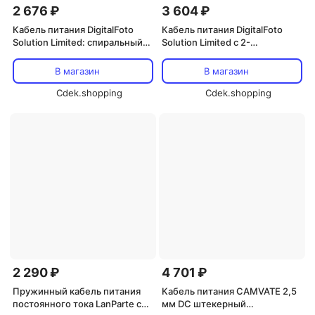
2 676 ₽
3 604 ₽
Кабель питания DigitalFoto
Кабель питания DigitalFoto
Solution Limited: спиральный
Solution Limited с 2-
USB-C - фиксирующий кабель
контактным угловым
постоянного тока (от 1,6 до
разъемом и разъемом D-Tap
В магазин
В магазин
4,9 футов)
для BMPCC 4K/6K (7,2 м)
Cdek.shopping
Cdek.shopping
2 290 ₽
4 701 ₽
Пружинный кабель питания
Кабель питания CAMVATE 2,5
постоянного тока LanParte с
мм DC штекерный