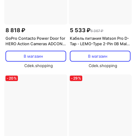
8 818 ₽
5 533 ₽
6 367 ₽
GoPro Contacto Power Door for
Кабель питания Watson Pro D-
HERO Action Cameras ADCON-
Tap - LEMO-Type 2-Pin 0B Male
001
(24 дюйма)
В магазин
В магазин
Cdek.shopping
Cdek.shopping
-
20
%
-
29
%