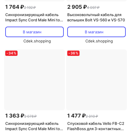
1 764 ₽
2 905 ₽
2 192 ₽
4 097 ₽
Синхронизирующий кабель
Высоковольтный кабель для
Impact Sync Cord Male Mini to
вспышек Bolt VS-560 и VS-570
Male Household (10 футов)
В магазин
В магазин
Cdek.shopping
Cdek.shopping
-
34
%
-
36
%
1 363 ₽
1 477 ₽
2 078 ₽
2 310 ₽
Синхронизирующий кабель
Спусковой кабель Vello FB-C2
Impact Sync Cord Male Mini to
FlashBoss для 3-контактных