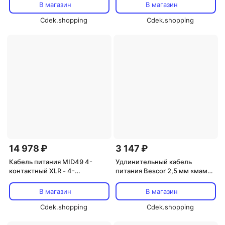
(20 дюймов)
В магазин
В магазин
Cdek.shopping
Cdek.shopping
14 978 ₽
3 147 ₽
Кабель питания MID49 4-
Удлинительный кабель
контактный XLR - 4-
питания Bescor 2,5 мм «мама»
контактный LEMO для
- 2,5 мм «папа» для MP101 (3
FUJIFILM ETERNA 55 (120")
метра)
В магазин
В магазин
Cdek.shopping
Cdek.shopping