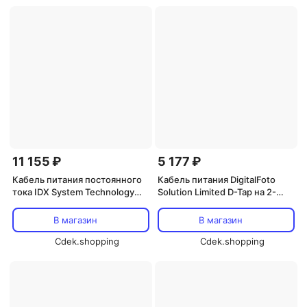
11 155 ₽
5 177 ₽
Кабель питания постоянного
Кабель питания DigitalFoto
тока IDX System Technology
Solution Limited D-Tap на 2-
для адаптера плечевого
контактный разъем для
штатива ST-7R к камерам
BMPCC 4K/6K/6K Pro (7,9
В магазин
В магазин
Panasonic AG-DVX200 и AJ-
дюйма)
PX270 (12 дюймов)
Cdek.shopping
Cdek.shopping