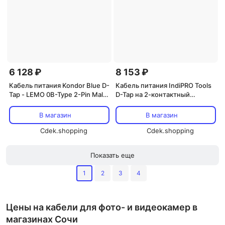
6 128 ₽
8 153 ₽
Кабель питания Kondor Blue D-
Кабель питания IndiPRO Tools
Tap - LEMO 0B-Type 2-Pin Male
D-Tap на 2-контактный
(черный, Raven Black)
разъем LEMO-Type для RED
KOMODO (6")
В магазин
В магазин
Cdek.shopping
Cdek.shopping
Показать еще
1
2
3
4
Цены на кабели для фото- и видеокамер в
магазинах Сочи