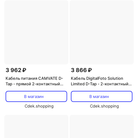
3 962 ₽
3 866 ₽
Кабель питания CAMVATE D-
Кабель DigitalFoto Solution
Tap - прямой 2-контактный
Limited D-Tap - 2-контактный
спиральный кабель LEMO-
кабель питания для BMPCC
Type для RED KOMODO (49,2
6K/4K (прямой)
В магазин
В магазин
дюйма)
Cdek.shopping
Cdek.shopping