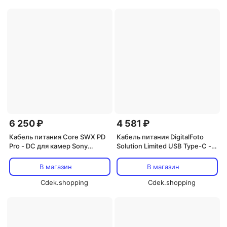
6 250 ₽
4 581 ₽
Кабель питания Core SWX PD
Кабель питания DigitalFoto
Pro - DC для камер Sony
Solution Limited USB Type-C -
FX6/FX9 (8 дюймов)
2-контактный спиральный
кабель для BMPCC
В магазин
В магазин
Cdek.shopping
Cdek.shopping