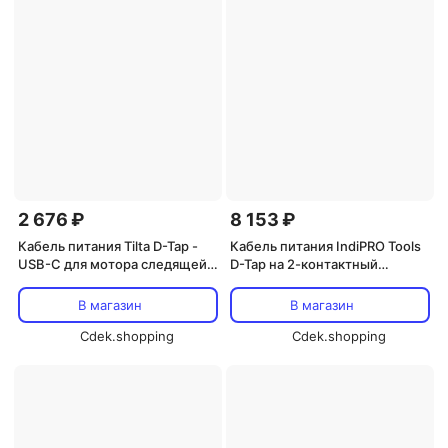
2 676 ₽
8 153 ₽
Кабель питания Tilta D-Tap -
Кабель питания IndiPRO Tools
USB-C для мотора следящей
D-Tap на 2-контактный
фокусировки Nano II (19,7
разъем LEMO-Type для RED
дюйма)
KOMODO (16 дюймов)
В магазин
В магазин
Cdek.shopping
Cdek.shopping