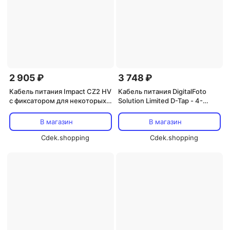
2 905 ₽
3 748 ₽
Кабель питания Impact CZ2 HV
Кабель питания DigitalFoto
с фиксатором для некоторых
Solution Limited D-Tap - 4-
моделей вспышек Canon
контактный XLR-разъем типа
"мама" (4,3 м)
В магазин
В магазин
Cdek.shopping
Cdek.shopping