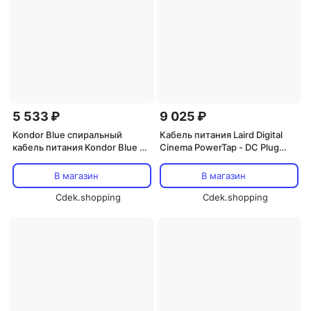
5 533 ₽
9 025 ₽
Kondor Blue спиральный
Кабель питания Laird Digital
кабель питания Kondor Blue D-
Cinema PowerTap - DC Plug
Tap "папа" - 4-контактный XLR
(2,13 м)
"мама" с угловым разъемом
В магазин
В магазин
для кинокамер (от 20 до 50
дюймов)
Cdek.shopping
Cdek.shopping