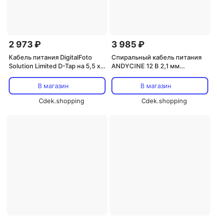
2 973 ₽
3 985 ₽
Кабель питания DigitalFoto
Спиральный кабель питания
Solution Limited D-Tap на 5,5 x
ANDYCINE 12 В 2,1 мм
2,5 мм DC Barrel (36,4 дюйма)
постоянного тока для
Blackmagic Pocket 4K и 6K
В магазин
В магазин
Cdek.shopping
Cdek.shopping