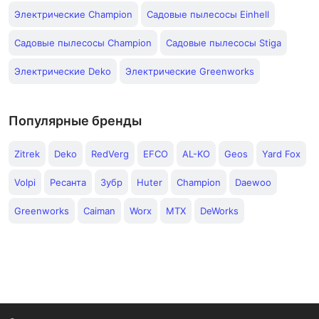
Электрические Champion
Садовые пылесосы Einhell
Садовые пылесосы Champion
Садовые пылесосы Stiga
Электрические Deko
Электрические Greenworks
Популярные бренды
Zitrek
Deko
RedVerg
EFCO
AL-KO
Geos
Yard Fox
Volpi
Ресанта
Зубр
Huter
Champion
Daewoo
Greenworks
Caiman
Worx
MTX
DeWorks