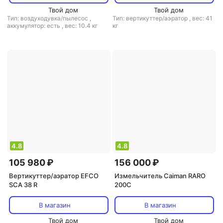
Твой дом
Твой дом
Тип: воздуходувка/пылесос
,
Тип: вертикуттер/аэратор
,
вес: 41
аккумулятор: есть
,
вес: 10.4 кг
кг
4.8
4.8
105 980 ₽
156 000 ₽
Вертикуттер/аэратор EFCO
Измельчитель Caiman RARO
SCA 38 R
200C
В магазин
В магазин
Твой дом
Твой дом