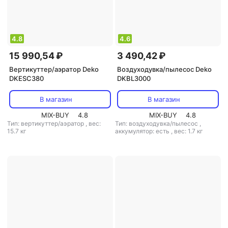
4.8
4.6
15 990,54 ₽
3 490,42 ₽
Вертикуттер/аэратор Deko
Воздуходувка/пылесос Deko
DKESC380
DKBL3000
В магазин
В магазин
MIX-BUY
4.8
MIX-BUY
4.8
Тип: вертикуттер/аэратор
,
вес:
Тип: воздуходувка/пылесос
,
15.7 кг
аккумулятор: есть
,
вес: 1.7 кг