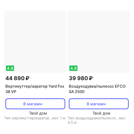
4.9
4.9
44 890 ₽
39 980 ₽
Вертикуттер/аэратор Yard Fox
Воздуходувка/пылесос EFCO
38 VP
SA 2500
В магазин
В магазин
Твой дом
Твой дом
Тип: вертикуттер/аэратор
,
вес: 1 кг
Тип: воздуходувка/пылесос
,
вес:
4.5 кг