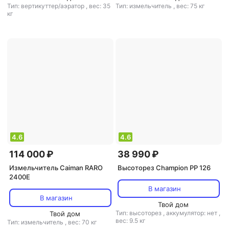
Тип: вертикуттер/аэратор
,
вес: 35
Тип: измельчитель
,
вес: 75 кг
кг
4.6
4.6
114 000 ₽
38 990 ₽
Измельчитель Caiman RARO
Высоторез Champion PP 126
2400E
В магазин
В магазин
Твой дом
Тип: высоторез
,
аккумулятор: нет
,
Твой дом
вес: 9.5 кг
Тип: измельчитель
,
вес: 70 кг