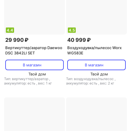
4.4
4.5
29 990 ₽
40 999 ₽
Вертикуттер/аэратор Daewoo
Воздуходувка/пылесос Worx
DSC 3842LI SET
WG583E
В магазин
В магазин
Твой дом
Твой дом
Тип: вертикуттер/аэратор
,
Тип: воздуходувка/пылесос
,
аккумулятор: есть
,
вес: 1 кг
аккумулятор: есть
,
вес: 2 кг