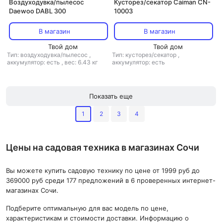
Воздуходувка/пылесос
Кусторез/секатор Caiman CN-
Daewoo DABL 300
10003
В магазин
В магазин
Твой дом
Твой дом
Тип: воздуходувка/пылесос
,
Тип: кусторез/секатор
,
аккумулятор: есть
,
вес: 6.43 кг
аккумулятор: есть
Показать еще
1
2
3
4
Цены на садовая техника в магазинах Сочи
Вы можете купить садовую технику по цене от 1999 руб до
369000 руб среди 177 предложений в 6 проверенных интернет-
магазинах Сочи.
Подберите оптимальную для вас модель по цене,
характеристикам и стоимости доставки. Информацию о