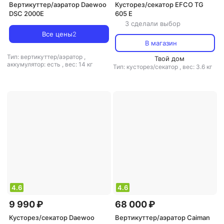
Вертикуттер/аэратор Daewoo
Кусторез/секатор EFCO TG
DSC 2000E
605 E
3 сделали выбор
Все цены
2
В магазин
Тип: вертикуттер/аэратор
,
Твой дом
аккумулятор: есть
,
вес: 14 кг
Тип: кусторез/секатор
,
вес: 3.6 кг
4.6
4.6
9 990 ₽
68 000 ₽
Кусторез/секатор Daewoo
Вертикуттер/аэратор Caiman