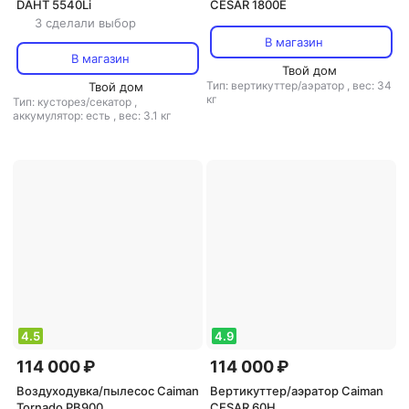
DAHT 5540Li
CESAR 1800E
3 сделали выбор
В магазин
В магазин
Твой дом
Тип: вертикуттер/аэратор
,
вес: 34
Твой дом
кг
Тип: кусторез/секатор
,
аккумулятор: есть
,
вес: 3.1 кг
4.5
4.9
114 000 ₽
114 000 ₽
Воздуходувка/пылесос Caiman
Вертикуттер/аэратор Caiman
Tornado PB900
CESAR 60H