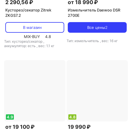
2 290,56 ₽
от 18 990 ₽
Кусторез/секатор Zitrek
Измельчитель Daewoo DSR
ZKGS7.2
2700E
В магазин
Все цены
2
MIX-BUY
4.8
Тип: измельчитель
,
вес: 16 кг
Тип: кусторез/секатор
,
аккумулятор: есть
,
вес: 1.1 кг
4.9
4.8
от 19 100 ₽
19 990 ₽