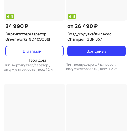
4.4
4.6
24 990 ₽
от 26 490 ₽
Вертикуттер/аэратор
Воздуходувка/пылесос
Greenworks GD40SC38II
Champion GBR 357
В магазин
Все цены
2
Твой дом
Тип: воздуходувка/пылесос
,
Тип: вертикуттер/аэратор
,
аккумулятор: есть
,
вес: 9.2 кг
аккумулятор: есть
,
вес: 12 кг