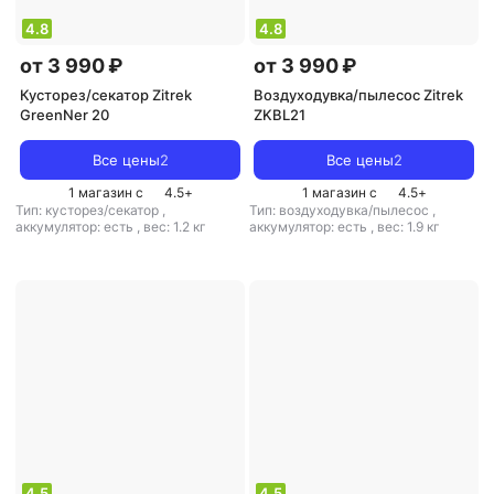
4.8
4.8
от 3 990 ₽
от 3 990 ₽
Кусторез/секатор Zitrek
Воздуходувка/пылесос Zitrek
GreenNer 20
ZKBL21
Все цены
2
Все цены
2
1 магазин с
4.5
+
1 магазин с
4.5
+
Тип: кусторез/секатор
,
Тип: воздуходувка/пылесос
,
аккумулятор: есть
,
вес: 1.2 кг
аккумулятор: есть
,
вес: 1.9 кг
4.5
4.5