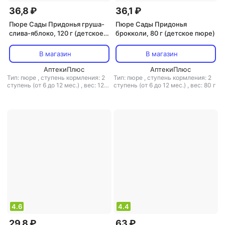
36,8 ₽
36,1 ₽
Пюре Сады Придонья груша-
Пюре Сады Придонья
слива-яблоко, 120 г (детское
брокколи, 80 г (детское пюре)
пюре)
В магазин
В магазин
АптекиПлюс
АптекиПлюс
Тип: пюре
,
ступень кормления: 2
Тип: пюре
,
ступень кормления: 2
ступень (от 6 до 12 мес.)
,
вес: 120
ступень (от 6 до 12 мес.)
,
вес: 80 г
г
4.6
4.4
29,8 ₽
63 ₽