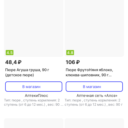
4.5
4.8
48,4 ₽
106 ₽
Пюре Агуша груша, 90 г
Пюре ФрутоНяня яблоко,
(детское пюре)
клюква-шиповник, 90 г
(детское пюре)
В магазин
В магазин
АптекиПлюс
Аптечная сеть «Алоэ»
Тип: пюре
,
ступень кормления: 2
Тип: пюре
,
ступень кормления: 2
ступень (от 6 до 12 мес.)
,
вес: 90 г
ступень (от 6 до 12 мес.)
,
вес: 90 г
,
тип каши: молочная