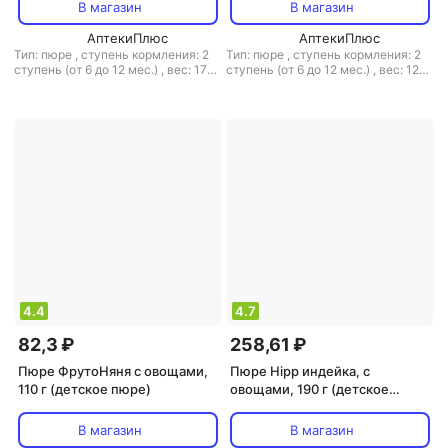
В магазин
В магазин
АптекиПлюс
АптекиПлюс
Тип: пюре
,
ступень кормления: 2
Тип: пюре
,
ступень кормления: 2
ступень (от 6 до 12 мес.)
,
вес: 170
ступень (от 6 до 12 мес.)
,
вес: 125
г
г
4.4
4.7
82,3 ₽
258,61 ₽
Пюре ФрутоНяня с овощами,
Пюре Hipp индейка, с
110 г (детское пюре)
овощами, 190 г (детское
пюре)
В магазин
В магазин