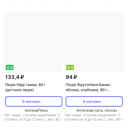
,
объем: 90 мл
4.9
4.5
133,4 ₽
94 ₽
Пюре Hipp тыква, 80 г
Пюре ФрутоНяня банан-
(детское пюре)
яблоко, клубника, 90 г
(детское пюре)
В магазин
В магазин
АптекиПлюс
Аптечная сеть «Алоэ»
Тип: пюре
,
ступень кормления: 2
Тип: пюре
,
ступень кормления: 2
ступень (от 6 до 12 мес.)
,
вес: 80 г
ступень (от 6 до 12 мес.)
,
вес: 90 г