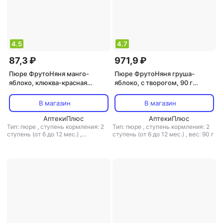
4.5
4.7
87,3 ₽
971,9 ₽
Пюре ФрутоНяня манго-
Пюре ФрутоНяня груша-
яблоко, клюква-красная
яблоко, с творогом, 90 г
смородина-черная
(детское пюре)
смородина-шиповник, с
В магазин
В магазин
творогом, гипоаллерген., 100
г (детское пюре)
АптекиПлюс
АптекиПлюс
Тип: пюре
,
ступень кормления: 2
Тип: пюре
,
ступень кормления: 2
ступень (от 6 до 12 мес.)
,
ступень (от 6 до 12 мес.)
,
вес: 90 г
гипоаллергенное питание: есть
,
вес: 100 г