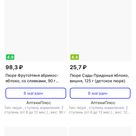
4.9
4.4
98,3 ₽
25,7 ₽
Пюре ФрутоНяня абрикос-
Пюре Сады Придонья яблоко,
яблоко, со сливками, 90 г
вишня, 125 г (детское пюре)
(детское пюре)
В магазин
В магазин
АптекиПлюс
АптекиПлюс
Тип: пюре
,
ступень кормления: 2
Тип: пюре
,
ступень кормления: 2
ступень (от 6 до 12 мес.)
,
вес: 90 г
ступень (от 6 до 12 мес.)
,
вес: 125
г
,
объем: 125 мл