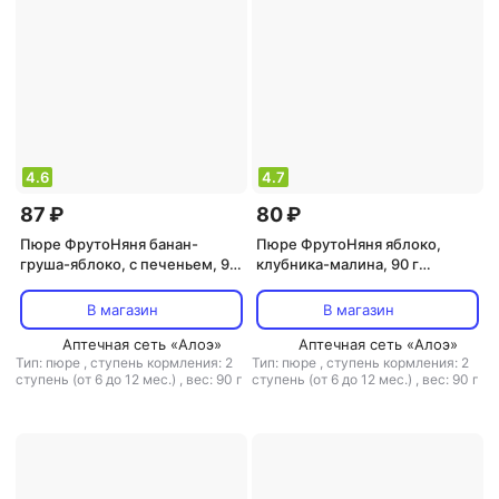
4.6
4.7
87 ₽
80 ₽
Пюре ФрутоНяня банан-
Пюре ФрутоНяня яблоко,
груша-яблоко, с печеньем, 90
клубника-малина, 90 г
г (детское пюре)
(детское пюре)
В магазин
В магазин
Аптечная сеть «Алоэ»
Аптечная сеть «Алоэ»
Тип: пюре
,
ступень кормления: 2
Тип: пюре
,
ступень кормления: 2
ступень (от 6 до 12 мес.)
,
вес: 90 г
ступень (от 6 до 12 мес.)
,
вес: 90 г