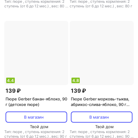
Тип: пюре
,
ступень кормления: 2
Тип: пюре
,
ступень кормления: 2
ступень (от 6 до 12 мес.)
,
вес: 80 г
ступень (от 6 до 12 мес.)
,
вес: 80 г
,
объем: 80 мл
,
тип каши:
безмолочная
4.4
4.8
139 ₽
139 ₽
Пюре Gerber банан-яблоко, 90
Пюре Gerber морковь-тыква,
г (детское пюре)
абрикос-слива-яблоко, 90 г
(детское пюре)
В магазин
В магазин
Твой дом
Твой дом
Тип: пюре
,
ступень кормления: 2
Тип: пюре
,
ступень кормления: 2
ступень (от 6 до 12 мес.)
,
вес: 90 г
ступень (от 6 до 12 мес.)
,
вес: 90 г