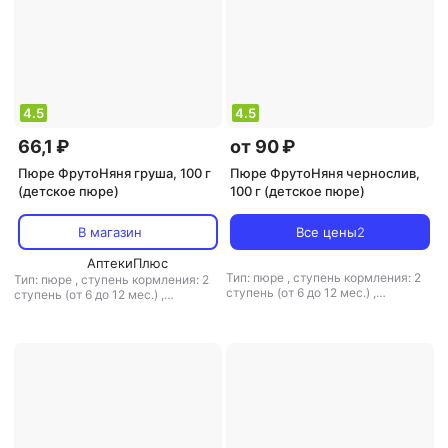
4.5
4.5
66,1 ₽
от 90 ₽
Пюре ФрутоНяня груша, 100 г
Пюре ФрутоНяня чернослив,
(детское пюре)
100 г (детское пюре)
В магазин
Все цены
2
АптекиПлюс
Тип: пюре
,
ступень кормления: 2
Тип: пюре
,
ступень кормления: 2
ступень (от 6 до 12 мес.)
,
ступень (от 6 до 12 мес.)
,
гипоаллергенное питание: есть
,
гипоаллергенное питание: есть
,
вес: 100 г
вес: 100 г