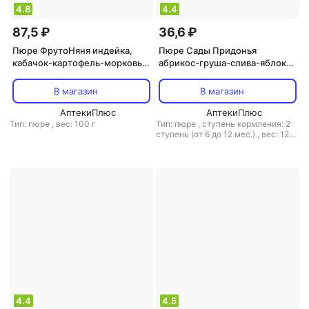
4.8
4.4
87,5 ₽
36,6 ₽
Пюре ФрутоНяня индейка,
Пюре Сады Придонья
кабачок-картофель-морковь,
абрикос-груша-слива-яблоко,
с овощами, 100 г (детское
черная смородина, со
пюре)
сливками-с творогом, 120 г
В магазин
В магазин
(детское пюре)
АптекиПлюс
АптекиПлюс
Тип: пюре
,
вес: 100 г
Тип: пюре
,
ступень кормления: 2
ступень (от 6 до 12 мес.)
,
вес: 120
г
4.4
4.5