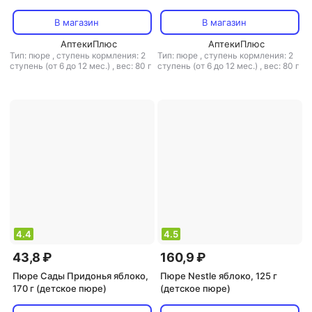
пюре)
В магазин
В магазин
АптекиПлюс
АптекиПлюс
Тип: пюре
,
ступень кормления: 2
Тип: пюре
,
ступень кормления: 2
ступень (от 6 до 12 мес.)
,
вес: 80 г
ступень (от 6 до 12 мес.)
,
вес: 80 г
4.4
4.5
43,8 ₽
160,9 ₽
Пюре Сады Придонья яблоко,
Пюре Nestle яблоко, 125 г
170 г (детское пюре)
(детское пюре)