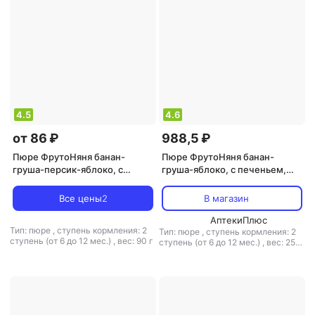
4.5
4.6
от 86 ₽
988,5 ₽
Пюре ФрутоНяня банан-
Пюре ФрутоНяня банан-
груша-персик-яблоко, с
груша-яблоко, с печеньем,
фруктами, 90 г (детское пюре)
250 г (детское пюре)
Все цены
2
В магазин
АптекиПлюс
Тип: пюре
,
ступень кормления: 2
Тип: пюре
,
ступень кормления: 2
ступень (от 6 до 12 мес.)
,
вес: 90 г
ступень (от 6 до 12 мес.)
,
вес: 250
г