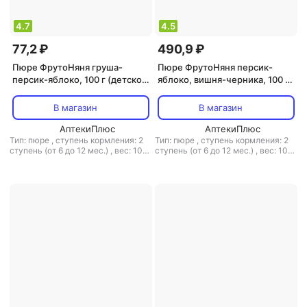
4.7
4.5
77,2 ₽
490,9 ₽
Пюре ФрутоНяня груша-
Пюре ФрутоНяня персик-
персик-яблоко, 100 г (детское
яблоко, вишня-черника, 100 г
пюре)
(детское пюре)
В магазин
В магазин
АптекиПлюс
АптекиПлюс
Тип: пюре
,
ступень кормления: 2
Тип: пюре
,
ступень кормления: 2
ступень (от 6 до 12 мес.)
,
вес: 100
ступень (от 6 до 12 мес.)
,
вес: 100
г
г