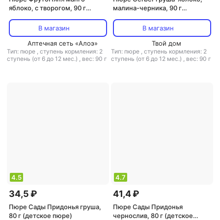
яблоко, с творогом, 90 г
малина-черника, 90 г
(детское пюре)
(детское пюре)
В магазин
В магазин
Аптечная сеть «Алоэ»
Твой дом
Тип: пюре
,
ступень кормления: 2
Тип: пюре
,
ступень кормления: 2
ступень (от 6 до 12 мес.)
,
вес: 90 г
ступень (от 6 до 12 мес.)
,
вес: 90 г
4.5
4.7
34,5 ₽
41,4 ₽
Пюре Сады Придонья груша,
Пюре Сады Придонья
80 г (детское пюре)
чернослив, 80 г (детское