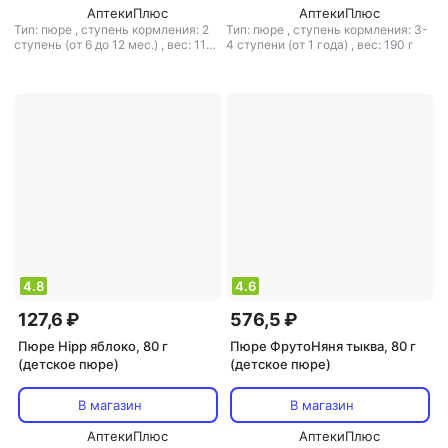
АптекиПлюс
АптекиПлюс
Тип: пюре
,
ступень кормления: 2
Тип: пюре
,
ступень кормления: 3-
ступень (от 6 до 12 мес.)
,
вес: 110
4 ступени (от 1 года)
,
вес: 190 г
г
4.8
4.6
127,6 ₽
576,5 ₽
Пюре Hipp яблоко, 80 г
Пюре ФрутоНяня тыква, 80 г
(детское пюре)
(детское пюре)
В магазин
В магазин
АптекиПлюс
АптекиПлюс