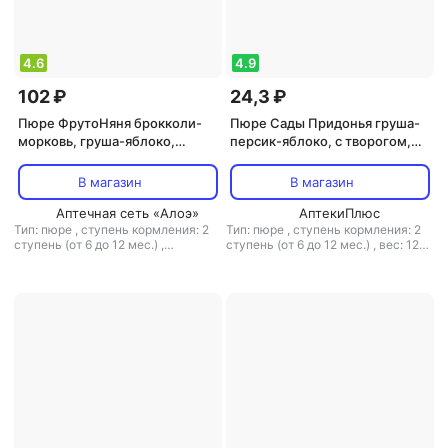
4.6
4.9
102 ₽
24,3 ₽
Пюре ФрутоНяня брокколи-
Пюре Сады Придонья груша-
морковь, груша-яблоко,
персик-яблоко, с творогом,
гипоаллерген., 90 г (детское
125 г (детское пюре)
пюре)
В магазин
В магазин
Аптечная сеть «Алоэ»
АптекиПлюс
Тип: пюре
,
ступень кормления: 2
Тип: пюре
,
ступень кормления: 2
ступень (от 6 до 12 мес.)
,
ступень (от 6 до 12 мес.)
,
вес: 125
гипоаллергенное питание: есть
,
г
,
объем: 125 мл
вес: 90 г