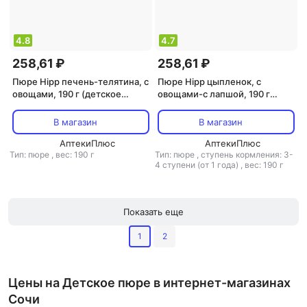
4.8
4.7
258,61 ₽
258,61 ₽
Пюре Hipp печень-телятина, с
Пюре Hipp цыпленок, с
овощами, 190 г (детское
овощами-с лапшой, 190 г
пюре)
(детское пюре)
В магазин
В магазин
АптекиПлюс
АптекиПлюс
Тип: пюре
,
вес: 190 г
Тип: пюре
,
ступень кормления: 3-
4 ступени (от 1 года)
,
вес: 190 г
Показать еще
1
2
Цены на Детское пюре в интернет-магазинах
Сочи