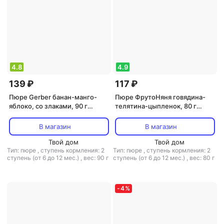
4.8
4.9
139 ₽
117 ₽
Пюре Gerber банан-манго-
Пюре ФрутоНяня говядина-
яблоко, со злаками, 90 г
телятина-цыпленок, 80 г
(детское пюре)
(детское пюре)
В магазин
В магазин
Твой дом
Твой дом
Тип: пюре
,
ступень кормления: 2
Тип: пюре
,
ступень кормления: 2
ступень (от 6 до 12 мес.)
,
вес: 90 г
ступень (от 6 до 12 мес.)
,
вес: 80 г
-
4
%