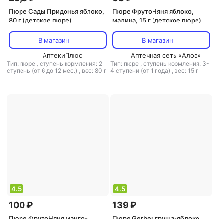
Пюре Сады Придонья яблоко,
Пюре ФрутоНяня яблоко,
80 г (детское пюре)
малина, 15 г (детское пюре)
В магазин
В магазин
АптекиПлюс
Аптечная сеть «Алоэ»
Тип: пюре
,
ступень кормления: 2
Тип: пюре
,
ступень кормления: 3-
ступень (от 6 до 12 мес.)
,
вес: 80 г
4 ступени (от 1 года)
,
вес: 15 г
4.5
4.5
100 ₽
139 ₽
Пюре ФрутоНяня манго-
Пюре Gerber груша-яблоко,