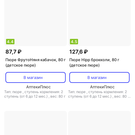
4.4
4.5
87,7 ₽
127,6 ₽
Пюре ФрутоНяня кабачок, 80 г
Пюре Hipp брокколи, 80 г
(детское пюре)
(детское пюре)
В магазин
В магазин
АптекиПлюс
АптекиПлюс
Тип: пюре
,
ступень кормления: 2
Тип: пюре
,
ступень кормления: 2
ступень (от 6 до 12 мес.)
,
вес: 80 г
ступень (от 6 до 12 мес.)
,
вес: 80 г
,
объем: 80 мл
,
тип каши:
молочная