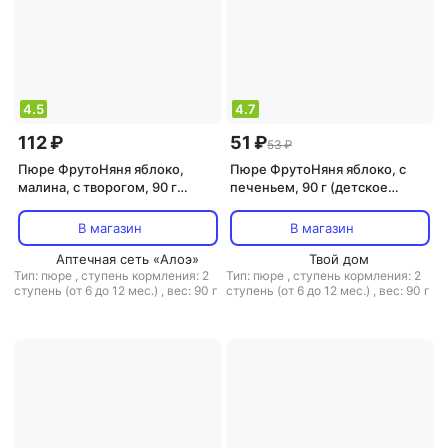
4.5
4.7
112 ₽
51 ₽
53 ₽
Пюре ФрутоНяня яблоко,
Пюре ФрутоНяня яблоко, с
малина, с творогом, 90 г
печеньем, 90 г (детское
(детское пюре)
пюре)
В магазин
В магазин
Аптечная сеть «Алоэ»
Твой дом
Тип: пюре
,
ступень кормления: 2
Тип: пюре
,
ступень кормления: 2
ступень (от 6 до 12 мес.)
,
вес: 90 г
ступень (от 6 до 12 мес.)
,
вес: 90 г