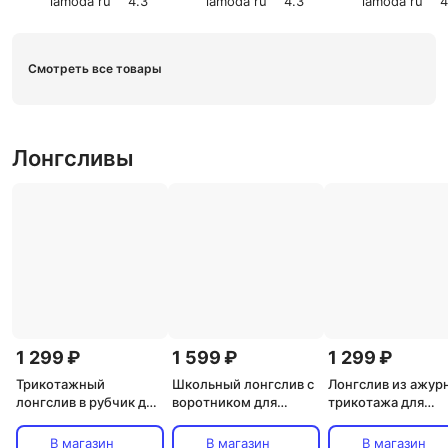
lamoda ru
4.3
lamoda ru
4.3
lamoda ru
4
Смотреть все товары
Лонгсливы
1 299 ₽
1 599 ₽
1 299 ₽
Трикотажный
Школьный лонгслив с
Лонгслив из ажур
лонгслив в рубчик для
воротником для
трикотажа для
девочек
девочек
девочек
В магазин
В магазин
В магазин