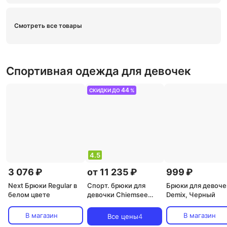
Смотреть все товары
Спортивная одежда для девочек
44
СКИДКИ ДО
%
4.5
3 076 ₽
от 11 235 ₽
999 ₽
Next Брюки Regular в
Спорт. брюки для
Брюки для девоче
белом цвете
девочки Chiemsee
Demix, Черный
Лыжные брюки с
принтом ПЛЮС-
В магазин
В магазин
Все цены
4
МИНУС, цвет Kombu