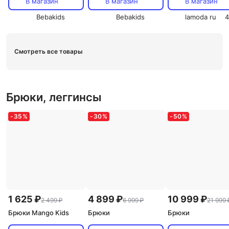
В магазин
В магазин
В магазин
Bebakids
Bebakids
lamoda ru
4
Смотреть все товары
Брюки, леггинсы
-
35
%
-
30
%
-
50
%
1 625 ₽
4 899 ₽
10 999 ₽
2 499 ₽
6 999 ₽
21 999 
Брюки Mango Kids
Брюки
Брюки