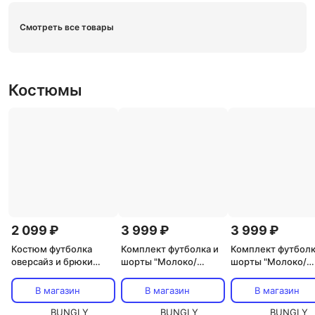
Смотреть все товары
Костюмы
2 099 ₽
3 999 ₽
3 999 ₽
Костюм футболка
Комплект футболка и
Комплект футболк
оверсайз и брюки
шорты "Молоко/
шорты "Молоко/
клеш "Наивный
Лаванда" с принтом 7+
Лаванда" с принто
леопард"
В магазин
В магазин
В магазин
BUNGLY
BUNGLY
BUNGLY