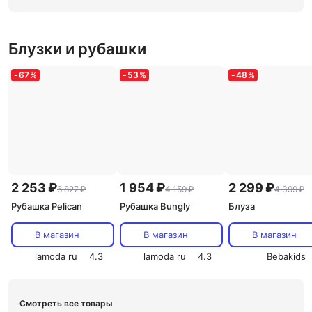
Блузки и рубашки
-
67
%
-
53
%
-
48
%
2 253 ₽
1 954 ₽
2 299 ₽
6 827 ₽
4 159 ₽
4 399 ₽
Рубашка Pelican
Рубашка Bungly
Блуза
В магазин
В магазин
В магазин
lamoda ru
4.3
lamoda ru
4.3
Bebakids
Смотреть все товары