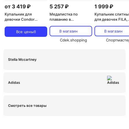
от 3 419 ₽
5 257 ₽
1 999 ₽
Купальник для
Медалистка по
Купальник слитны
девочки Condor
плаванию в
для девочек FILA,
Купальники для
комбинированном
Черный
девочек, розовый
купальнике с
В магазин
В магазин
Все цены
8
логотипом Speedo,
цвет cobalt pop
Cdek.shopping
Спортмасте
Stella Mccartney
Adidas
Смотреть все товары