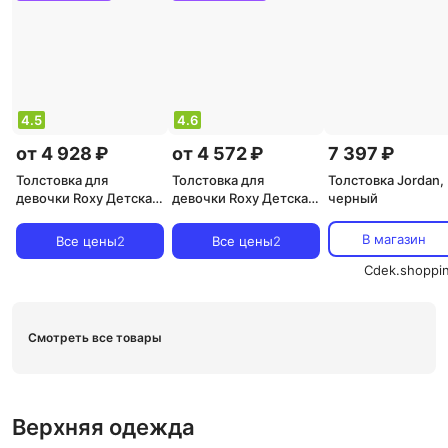
4.5
4.6
от 4 928 ₽
от 4 572 ₽
7 397 ₽
Толстовка для
Толстовка для
Толстовка Jordan,
девочки Roxy Детская
девочки Roxy Детская
черный
флисовая толстовка
толстовка Twenty Five
Blurry Cloud, розовый
Miles, синий/розовый
В магазин
Все цены
2
Все цены
2
Cdek.shoppi
Смотреть все товары
Верхняя одежда