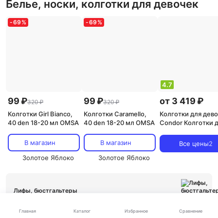
Белье, носки, колготки для девочек
-
69
%
-
69
%
4.7
99 ₽
99 ₽
от 3 419 ₽
320 ₽
320 ₽
Колготки Girl Bianco,
Колготки Caramello,
Колготки для дев
40 den 18-20 мл OMSA
40 den 18-20 мл OMSA
Condor Колготки 
девочки, бежевы
В магазин
В магазин
Все цены
2
Золотое Яблоко
Золотое Яблоко
Лифы, бюстгальтеры
Каталог
Главная
Избранное
Сравнение