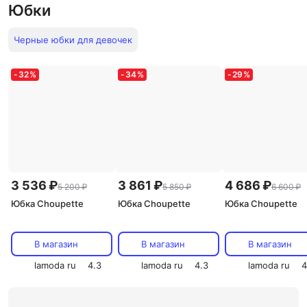
Юбки
Черные юбки для девочек
-
32
%
-
34
%
-
29
%
3 536 ₽
3 861 ₽
4 686 ₽
5 200 ₽
5 850 ₽
6 600 ₽
Юбка Choupette
Юбка Choupette
Юбка Choupette
В магазин
В магазин
В магазин
lamoda ru
4.3
lamoda ru
4.3
lamoda ru
4