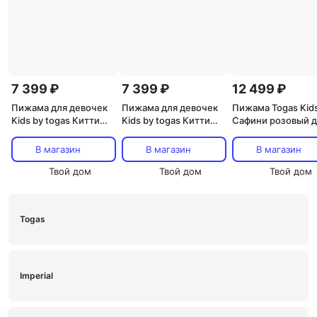
7 399 ₽
7 399 ₽
12 499 ₽
Пижама для девочек
Пижама для девочек
Пижама Togas Kid
Kids by togas Китти
Kids by togas Китти
Сафини розовый д
бело-серая 128-134
бело-серая 140-146
девочек р.116-122
см
см
В магазин
В магазин
В магазин
Твой дом
Твой дом
Твой дом
Togas
Imperial