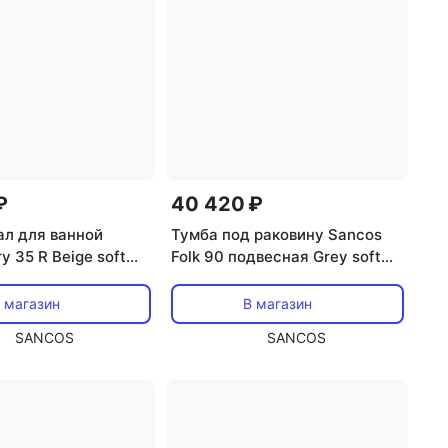
₽
40 420 ₽
л для ванной
Тумба под раковину Sancos
y 35 R Beige soft
Folk 90 подвесная Grey soft
)
(темно-серый), FL90GS
 магазин
В магазин
SANCOS
SANCOS