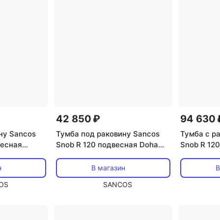
42 850 ₽
94 630 
ну Sancos
Тумба под раковину Sancos
Тумба с р
весная
Snob R 120 подвесная Doha
Snob R 120
R2.080W
soft (пыльная роза),
раковина 
SNR120SM
н
В магазин
В
OS
SANCOS