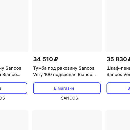
34 510 ₽
35 830 
ну Sancos
Тумба под раковину Sancos
Шкаф-пена
я Bianco
Very 100 подвесная Bianco
Sancos Ver
(белый), VR100RW
(капучино
н
В магазин
В
OS
SANCOS