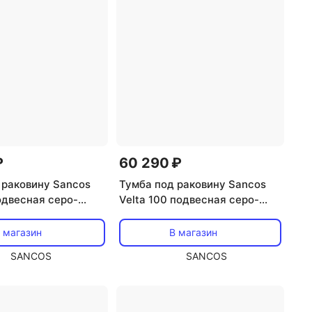
₽
60 290 ₽
 раковину Sancos
Тумба под раковину Sancos
одвесная серо-
Velta 100 подвесная серо-
VL80GG
зелёный, VL100GG
 магазин
В магазин
SANCOS
SANCOS