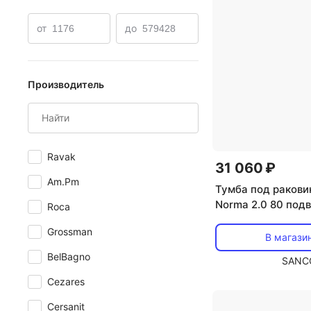
Для ванной комнаты
С раковиной Am.Pm
от
до
Производитель
Ravak
31 060 ₽
Am.Pm
Тумба под ракови
Norma 2.0 80 под
Roca
белый глянец, N
Grossman
В магази
BelBagno
SANC
Cezares
Cersanit