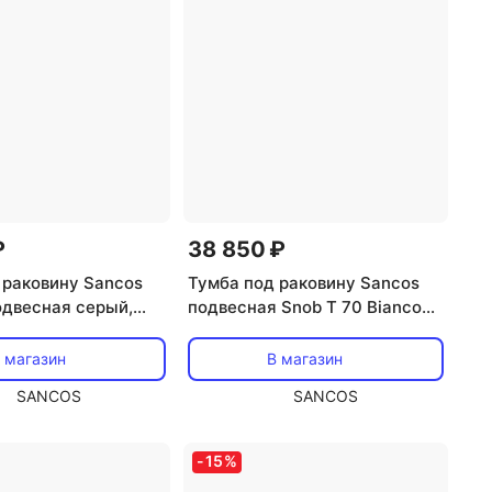
₽
38 850 ₽
 раковину Sancos
Тумба под раковину Sancos
одвесная серый,
подвесная Snob T 70 Bianco
SNT70W
 магазин
В магазин
SANCOS
SANCOS
-
15
%