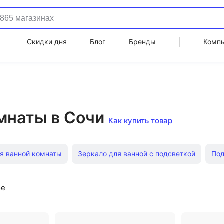
Скидки дня
Блог
Бренды
Комп
мнаты в Сочи
Как купить товар
я ванной комнаты
Зеркало для ванной с подсветкой
Под
ьные
С раковиной 50 см
Под раковину
С раковиной 
ое
ванной комнаты
Зеркало с полкой
Полки для ванной