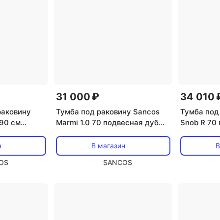
31 000 ₽
34 010 
раковину
Тумба под раковину Sancos
Тумба под
90 см
Marmi 1.0 70 подвесная дуб
Snob R 70
 sky TT90A1
чарльстон, MR1.070ECH
soft (пыл
н
В магазин
В
OS
SANCOS