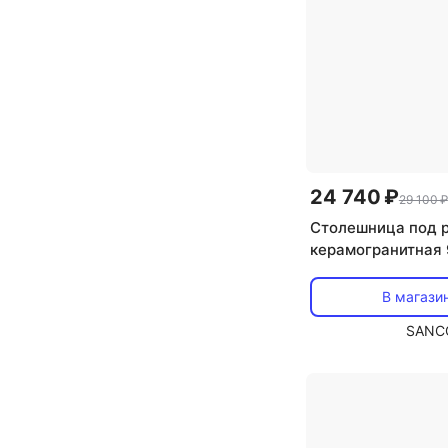
24 740 ₽
29 100 ₽
Столешница под 
керамогранитная 
Sancos цвет black
В магази
SANC