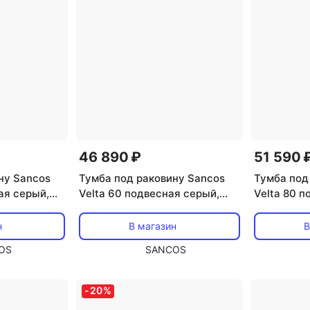
46 890 ₽
51 590 
ну Sancos
Тумба под раковину Sancos
Тумба под
ая серый,
Velta 60 подвесная серый,
Velta 80 п
VL60WG
VL80WG
н
В магазин
В
OS
SANCOS
-
20
%