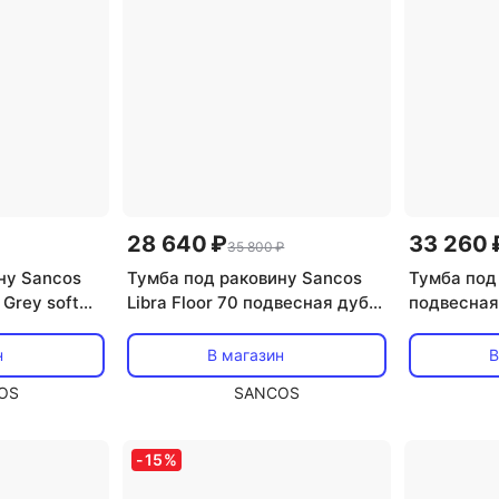
28 640 ₽
33 260 
35 800 ₽
ну Sancos
Тумба под раковину Sancos
Тумба под
 Grey soft
Libra Floor 70 подвесная дуб
подвесная
L70GS
чарльстон, LB70FECH
Soft SNT7
н
В магазин
В
OS
SANCOS
-
15
%