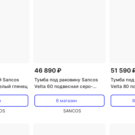
46 890 ₽
51 590 
й Sancos
Тумба под раковину Sancos
Тумба под
белый глянец
Velta 60 подвесная серо-
Velta 80 п
зелёный, VL60GG
зелёный, 
н
В магазин
В
OS
SANCOS