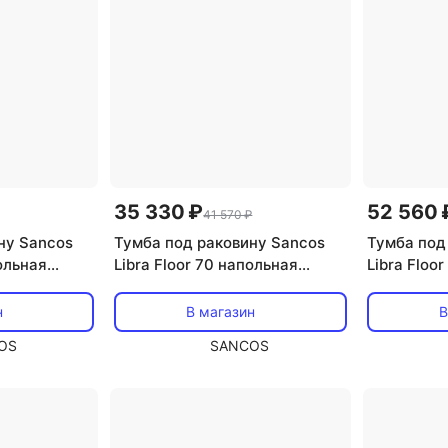
35 330 ₽
52 560 
41 570 ₽
ну Sancos
Тумба под раковину Sancos
Тумба под
польная
Libra Floor 70 напольная
Libra Floo
B60FW
белый глянец, LB70FW
белый гля
н
В магазин
В
OS
SANCOS