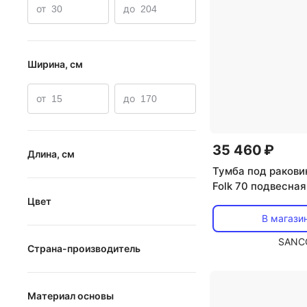
от
до
Ширина, см
от
до
35 460 ₽
Длина, см
Тумба под ракови
Folk 70 подвесная
от
до
(темно-серый), F
Цвет
В магази
Бежевый
SANC
Страна-производитель
Белый
Беларусь
Бронзовый
Материал основы
Германия
Желтый