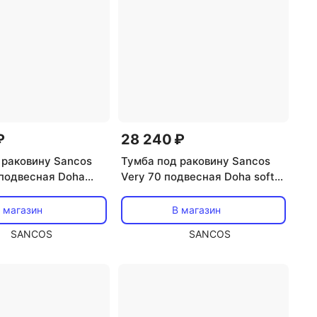
₽
28 240 ₽
 раковину Sancos
Тумба под раковину Sancos
 подвесная Doha
Very 70 подвесная Doha soft
ьная роза), SNR70SM
(пыльная роза), VR70SM
 магазин
В магазин
SANCOS
SANCOS