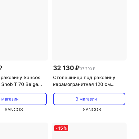
₽
32 130 ₽
37 790 ₽
 раковину Sancos
Столешница под раковину
 Snob T 70 Beige
керамогранитная 120 см
0CE
Sancos цвет black sky
TT120A1X
 магазин
В магазин
SANCOS
SANCOS
-
15
%