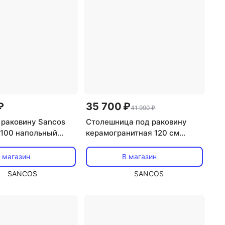
₽
35 700 ₽
41 990 ₽
 раковину Sancos
Столешница под раковину
r 100 напольный
керамогранитная 120 см
нец, LB100FW
Sancos цвет kreman
TT120A2XL
 магазин
В магазин
SANCOS
SANCOS