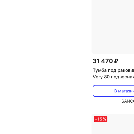
31 470 ₽
Тумба под ракови
Very 80 подвесна
(белый), VR80W
В магази
SANC
-
15
%