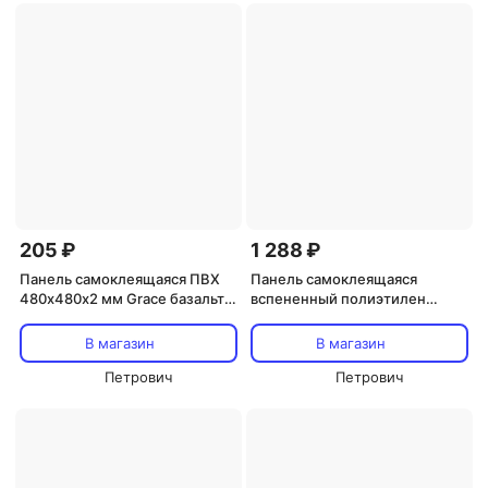
205 ₽
1 288 ₽
Панель самоклеящаяся ПВХ
Панель самоклеящаяся
480х480х2 мм Grace базальт
вспененный полиэтилен
0,23 кв.м
2800х600х3 мм Grace ясень
серебристый 1,68 кв.м
В магазин
В магазин
Петрович
Петрович