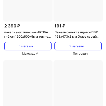
2 390 ₽
191 ₽
панель акустическая ARTIVA
Панель самоклеящаяся ПВХ
гибкая 1200х600х9мм темно-
468х473х3 мм Grace серый
серый
камень 0,22 кв.м
В магазин
В магазин
МаксидоМ
Петрович