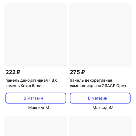
222 ₽
275 ₽
панель декоративная ПВХ
панель декоративная
камень Кожа белая
самоклеящаяся GRACE Орех
485х960мм
700х700мм 3мм
В магазин
В магазин
МаксидоМ
МаксидоМ