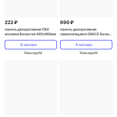
222 ₽
690 ₽
панель декоративная ПВХ
панель декоративная
мозаика Византия 485х960мм
самоклеящаяся GRACE Белый
глянец 600х300мм 6шт.
В магазин
В магазин
МаксидоМ
МаксидоМ