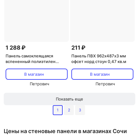
1 288 ₽
211 ₽
Панель самоклеящаяся
Панель ПВХ 962х487х3 мм
вспененный полиэтилен
офсет норд стоун 0,47 кв.м
2800х600х3 мм Grace серый
карбон 1,68 кв.м
В магазин
В магазин
Петрович
Петрович
Показать еще
1
2
3
Цены на стеновые панели в магазинах Сочи