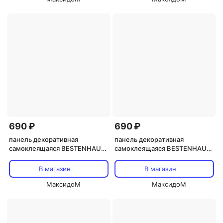
690 ₽
690 ₽
панель декоративная
панель декоративная
самоклеящаяся BESTENHAUS
самоклеящаяся BESTENHAUS
Классика черный 300х300мм
Арабеска синий 300х300мм
4шт.
4шт.
В магазин
В магазин
МаксидоМ
МаксидоМ