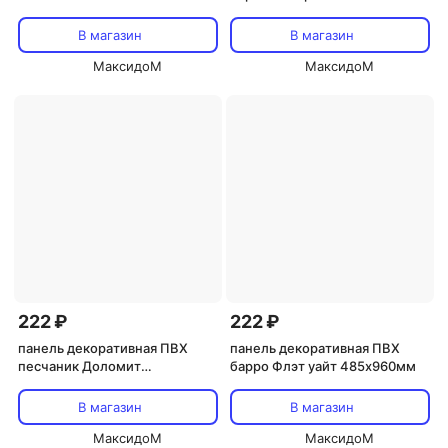
тирамису
В магазин
В магазин
МаксидоМ
МаксидоМ
222 ₽
222 ₽
панель декоративная ПВХ
панель декоративная ПВХ
песчаник Доломит
барро Флэт уайт 485х960мм
960х485мм
В магазин
В магазин
МаксидоМ
МаксидоМ