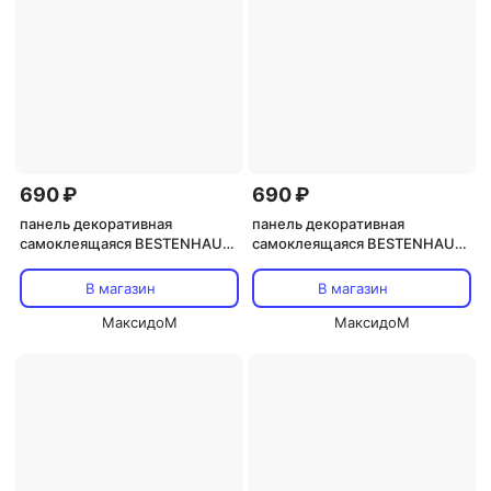
690 ₽
690 ₽
панель декоративная
панель декоративная
самоклеящаяся BESTENHAUS
самоклеящаяся BESTENHAUS
Антрацит 300х300мм 4шт.
Классика белый 300х300мм
4шт.
В магазин
В магазин
МаксидоМ
МаксидоМ