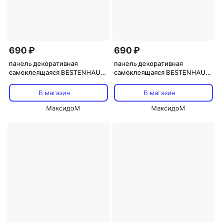
690 ₽
690 ₽
панель декоративная
панель декоративная
самоклеящаяся BESTENHAUS
самоклеящаяся BESTENHAUS
Марокко 300х300мм 4шт.
Мозаика бронза 300х300мм
4шт.
В магазин
В магазин
МаксидоМ
МаксидоМ