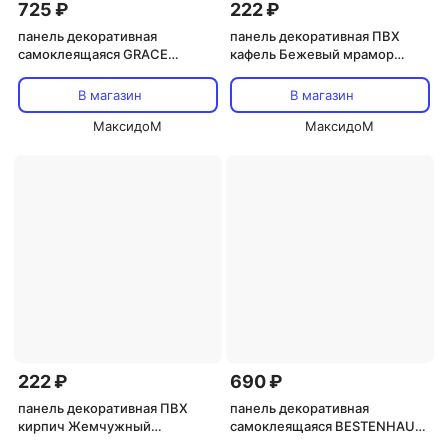
725 ₽
222 ₽
панель декоративная
панель декоративная ПВХ
самоклеящаяся GRACE
кафель Бежевый мрамор
Мрамор Атласный Графит
485х960мм
600х300мм 6шт.
В магазин
В магазин
МаксидоМ
МаксидоМ
222 ₽
690 ₽
панель декоративная ПВХ
панель декоративная
кирпич Жемчужный
самоклеящаяся BESTENHAUS
485х960мм
Гексагон черный 300х300мм