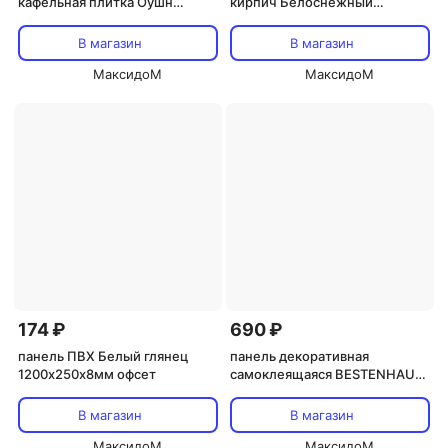
кафельная плитка Оушн
кирпич Белоснежный
485х960мм
960х485мм
В магазин
В магазин
МаксидоМ
МаксидоМ
174 ₽
690 ₽
панель ПВХ Белый глянец
панель декоративная
1200х250х8мм офсет
самоклеящаяся BESTENHAUS
Имперадор 300х300мм 4шт.
В магазин
В магазин
МаксидоМ
МаксидоМ