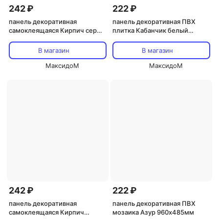
242 ₽
222 ₽
панель декоративная
панель декоративная ПВХ
самоклеящаяся Кирпич серый
плитка Кабанчик белый
металлик 770х700мм
485х960мм
В магазин
В магазин
МаксидоМ
МаксидоМ
242 ₽
222 ₽
панель декоративная
панель декоративная ПВХ
самоклеящаяся Кирпич
мозаика Азур 960х485мм