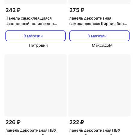
242 ₽
275 ₽
Панель самоклеящаяся
панель декоративная
вспененный полиэтилен
самоклеящаяся Кирпич белый
700х770х6 мм Lux кирпич
770х700мм
белый 0,539 кв.м
В магазин
В магазин
Петрович
МаксидоМ
226 ₽
222 ₽
панель декоративная ПВХ
панель декоративная ПВХ