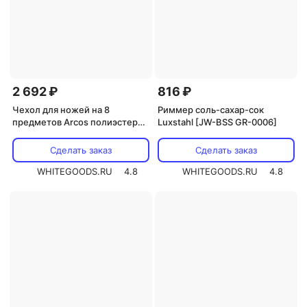
2 692 ₽
816 ₽
Чехол для ножей на 8
Риммер соль-сахар-сок
предметов Arcos полиэстер
Luxstahl [JW-BSS GR-0006]
,L=46,B=27,5см черный
(690400)
Сделать заказ
Сделать заказ
WHITEGOODS.RU
4.8
WHITEGOODS.RU
4.8