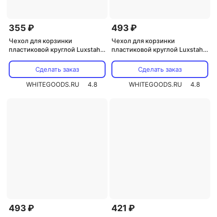
355 ₽
493 ₽
Чехол для корзинки
Чехол для корзинки
пластиковой круглой Luxstahl
пластиковой круглой Luxstahl
Мати коричневая с золотом
лен серый для арт. 178068
для арт. 178068
Сделать заказ
Сделать заказ
WHITEGOODS.RU
4.8
WHITEGOODS.RU
4.8
493 ₽
421 ₽