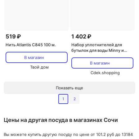
519 ₽
1 402 ₽
Нить Atlantis C845 100 м.
Набор уплотнителей для
бутылок для воды Minny и
Thermo Minny (3 шт.) My
В магазин
Vesperbox, Seal Set 3 Pieces
В магазин
Твой дом
Cdek.shopping
Показать еще
1
2
Цены на другая посуда в магазинах Сочи
Вы можете купить другую посуду по цене от 101.2 руб до 13184