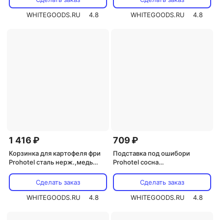
WHITEGOODS.RU
4.8
WHITEGOODS.RU
4.8
1 416 ₽
709 ₽
Корзинка для картофеля фри
Подставка под ошибори
Prohotel сталь нерж.,медь
Prohotel сосна
,H=80,L=95,B=90мм
,H=10,L=185,B=75мм
(BSKR95C)
коричнев. (G17-SZ001/19-
Сделать заказ
Сделать заказ
0398B-1)
WHITEGOODS.RU
4.8
WHITEGOODS.RU
4.8