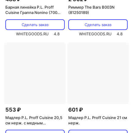
Барная линейка P.L. Proff
Риммер The Bars B003N
Cuisine Граппа Nonino (700
(81250189)
мл/1 л)
Сделать заказ
Сделать заказ
WHITEGOODS.RU
4.8
WHITEGOODS.RU
4.8
553 ₽
601 ₽
Мадлер P.L. Proff Cuisine 20,5
Мадлер P.L. Proff Cuisine 21 см
см нерж. с медным
нерж.
покрытием