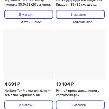
Корзина Альтернатива д/
Сетка д/продуктов защитная
пикника 35.5х23х20 см мини
Квадрат, 35x35 см, цвет
светло-коричневый
МИКС
В магазин
В магазин
АптекиПлюс
АптекиПлюс
4 691 ₽
13 184 ₽
Helikon-Tex Чехол для фляги -
Ручной пресс для длинного
земляно-коричневый/
картофеля фри
глиняный
В магазин
В магазин