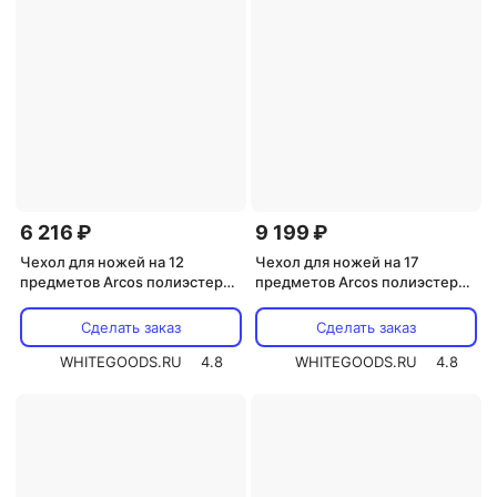
6 216 ₽
9 199 ₽
Чехол для ножей на 12
Чехол для ножей на 17
предметов Arcos полиэстер
предметов Arcos полиэстер
,L=73,B=51см (690500)
,L=92,B=52см черный
(691400)
Сделать заказ
Сделать заказ
WHITEGOODS.RU
4.8
WHITEGOODS.RU
4.8