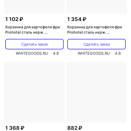
1 102 ₽
1 354 ₽
Корзинка для картофеля фри
Корзинка для картофеля фри
Prohotel сталь нерж.
Prohotel сталь нерж.
,H=60,L=105,B=90мм (BSK196)
D=90,H=85,L=80мм (BSKR9)
Сделать заказ
Сделать заказ
WHITEGOODS.RU
4.8
WHITEGOODS.RU
4.8
1 368 ₽
882 ₽