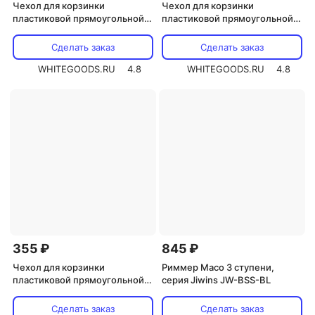
Чехол для корзинки
Чехол для корзинки
пластиковой прямоугольной
пластиковой прямоугольной
Luxstahl лен коричневый для
Luxstahl рогожка черный для
арт. 178084
арт. 178084 и 178083
Сделать заказ
Сделать заказ
WHITEGOODS.RU
4.8
WHITEGOODS.RU
4.8
355 ₽
845 ₽
Чехол для корзинки
Риммер Maco 3 ступени,
пластиковой прямоугольной
серия Jiwins JW-BSS-BL
Luxstahl Мати коричневый с
золотом для арт. 178084 и
Сделать заказ
Сделать заказ