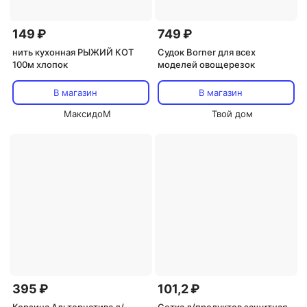
149 ₽
749 ₽
нить кухонная РЫЖИЙ КОТ
Судок Borner для всех
100м хлопок
моделей овощерезок
В магазин
В магазин
МаксидоМ
Твой дом
395 ₽
101,2 ₽