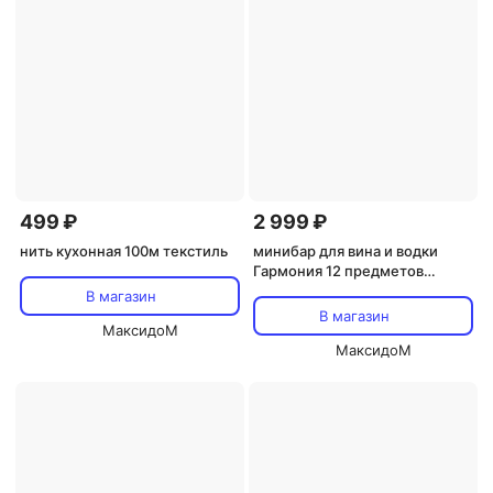
499 ₽
2 999 ₽
нить кухонная 100м текстиль
минибар для вина и водки
Гармония 12 предметов
стекло с декором
В магазин
В магазин
МаксидоМ
МаксидоМ