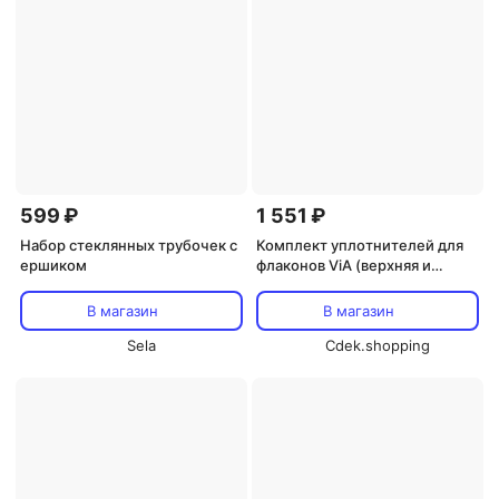
599 ₽
1 551 ₽
Набор стеклянных трубочек с
Комплект уплотнителей для
ершиком
флаконов ViA (верхняя и
нижняя части) VitaJuwel,
белый
В магазин
В магазин
Sela
Cdek.shopping