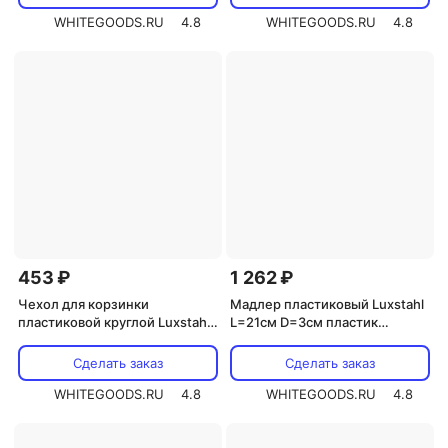
178083
WHITEGOODS.RU
4.8
WHITEGOODS.RU
4.8
453 ₽
1 262 ₽
Чехол для корзинки
Мадлер пластиковый Luxstahl
пластиковой круглой Luxstahl
L=21см D=3см пластик
рогожка серый для арт.
[2121507, 10640000]
178067
Сделать заказ
Сделать заказ
WHITEGOODS.RU
4.8
WHITEGOODS.RU
4.8