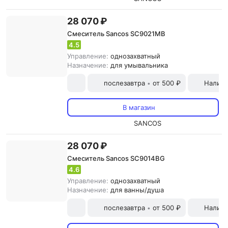
28 070 ₽
Смеситель Sancos SC9021MB
4.5
Управление:
однозахватный
Назначение:
для умывальника
послезавтра
от 500 ₽
Наличн
•
В магазин
SANCOS
28 070 ₽
Смеситель Sancos SC9014BG
4.6
Управление:
однозахватный
Назначение:
для ванны/душа
послезавтра
от 500 ₽
Наличн
•