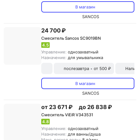
В магазин
SANCOS
24 700 ₽
Смеситель Sancos SC9019BN
4.5
Управление:
однозахватный
Назначение:
для умывальника
послезавтра
от 500 ₽
Наличн
•
В магазин
SANCOS
от 23 671 ₽
до 26 838 ₽
Смеситель ViEiR V343531
4.8
Управление:
однозахватный
Назначение:
для ванны/душа
Макс. расход воды:
8 л/мин