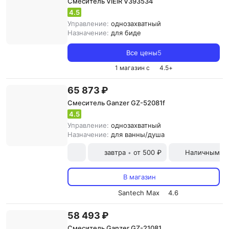
Смеситель ViEiR V393534
4.5
Управление:
однозахватный
Назначение:
для биде
Все цены
5
1 магазин с
4.5
+
65 873 ₽
Смеситель Ganzer GZ-52081f
4.5
Управление:
однозахватный
Назначение:
для ванны/душа
завтра
от 500 ₽
Наличными и
•
В магазин
Santech Max
4.6
58 493 ₽
Смеситель Ganzer GZ-21081