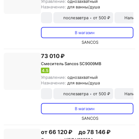
Управление:
однозахватный
Назначение:
для ванны/душа
послезавтра
от 500 ₽
Наличн
•
В магазин
SANCOS
73 010 ₽
Смеситель Sancos SC9009MB
4.5
Управление:
однозахватный
Назначение:
для ванны/душа
послезавтра
от 500 ₽
Наличн
•
В магазин
SANCOS
от 66 120 ₽
до 78 146 ₽