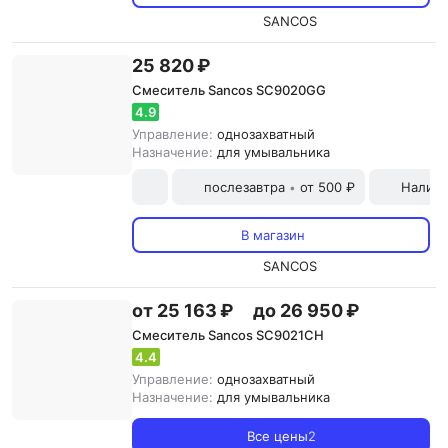
SANCOS
25 820 ₽
Смеситель Sancos SC9020GG
4.9
Управление:
однозахватный
Назначение:
для умывальника
послезавтра
от 500 ₽
Наличн
•
В магазин
SANCOS
от 25 163 ₽
до 26 950 ₽
Смеситель Sancos SC9021CH
4.4
Управление:
однозахватный
Назначение:
для умывальника
Все цены
2