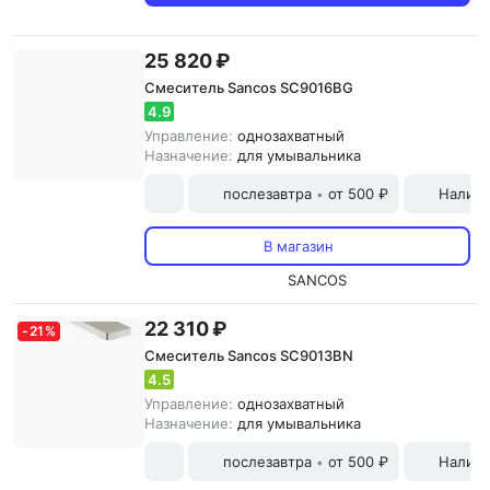
25 820 ₽
Смеситель Sancos SC9016BG
4.9
Управление:
однозахватный
Назначение:
для умывальника
послезавтра
от 500 ₽
Наличн
•
В магазин
SANCOS
22 310 ₽
-
21
%
Смеситель Sancos SC9013BN
4.5
Управление:
однозахватный
Назначение:
для умывальника
послезавтра
от 500 ₽
Наличн
•