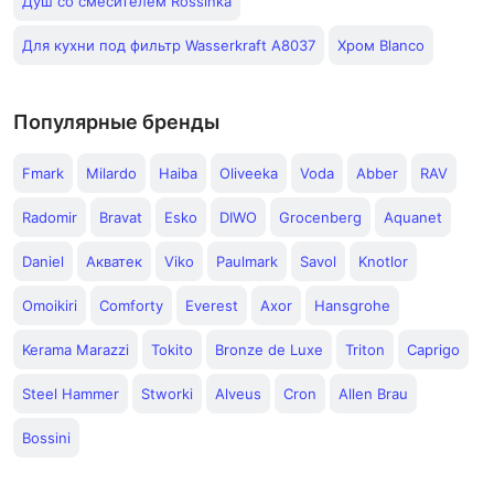
Душ со смесителем Rossinka
Для кухни под фильтр Wasserkraft A8037
Хром Blanco
Популярные бренды
Fmark
Milardo
Haiba
Oliveeka
Voda
Abber
RAV
Radomir
Bravat
Esko
DIWO
Grocenberg
Aquanet
Daniel
Акватек
Viko
Paulmark
Savol
Knotlor
Omoikiri
Comforty
Everest
Axor
Hansgrohe
Kerama Marazzi
Tokito
Bronze de Luxe
Triton
Caprigo
Steel Hammer
Stworki
Alveus
Cron
Allen Brau
Bossini