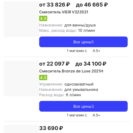
от 33 826 ₽
до 46 665 ₽
Смеситель ViEiR V323531
4.5
Назначение:
для ванны/душа
Макс. расход воды:
10 л/мин
Все цены
5
1 магазин с
4.5
+
от 22 097 ₽
до 34 100 ₽
Смеситель Bronze de Luxe 2021H
4.5
Управление:
однозахватный
Назначение:
для умывальника
Расход воды:
6 л/мин
Все цены
3
1 магазин с
4.5
+
33 690 ₽