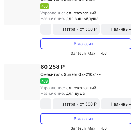
4.8
Управление:
однозахватный
Назначение:
для ванны/душа
завтра
от 500 ₽
Наличными и
•
В магазин
Santech Max
4.6
60 258 ₽
Смеситель Ganzer GZ-21081-F
4.9
Управление:
однозахватный
Назначение:
для душа
завтра
от 500 ₽
Наличными и
•
В магазин
Santech Max
4.6