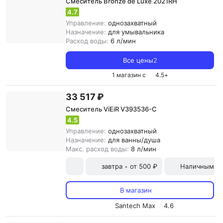
Смеситель Bronze de Luxe 2021RH
4.7
Управление:
однозахватный
Назначение:
для умывальника
Расход воды:
6 л/мин
Все цены
2
1 магазин с
4.5
+
33 517 ₽
Смеситель ViEiR V393536-C
4.5
Управление:
однозахватный
Назначение:
для ванны/душа
Макс. расход воды:
8 л/мин
завтра
от 500 ₽
Наличными и
•
В магазин
Santech Max
4.6