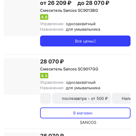
от 26 209 ₽
до 28 070 ₽
Смеситель Sancos SC9013BG
4.6
Управление:
однозахватный
Назначение:
для умывальника
Все цены
2
28 070 ₽
Смеситель Sancos SC9017GG
4.5
Управление:
однозахватный
Назначение:
для умывальника
послезавтра
от 500 ₽
Наличн
•
В магазин
SANCOS
28 070 ₽