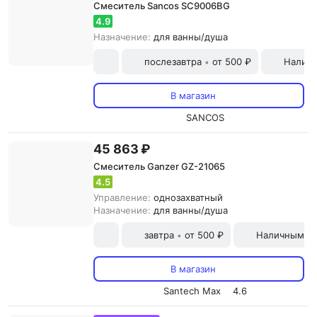
Смеситель Sancos SC9006BG
4.9
Назначение:
для ванны/душа
послезавтра
от 500 ₽
Наличн
•
В магазин
SANCOS
45 863 ₽
Смеситель Ganzer GZ-21065
4.5
Управление:
однозахватный
Назначение:
для ванны/душа
завтра
от 500 ₽
Наличными и
•
В магазин
Santech Max
4.6