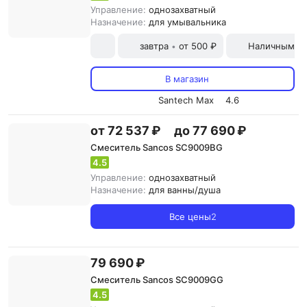
Управление:
однозахватный
Назначение:
для умывальника
завтра
от 500 ₽
Наличными и
•
В магазин
Santech Max
4.6
от 72 537 ₽
до 77 690 ₽
Смеситель Sancos SC9009BG
4.5
Управление:
однозахватный
Назначение:
для ванны/душа
Все цены
2
79 690 ₽
Смеситель Sancos SC9009GG
4.5