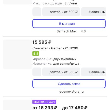
Макс. расход воды:
8 л/мин
завтра
от 500 ₽
Наличными и
•
В магазин
Santech Max
4.6
15 595 ₽
Смеситель Gerhans K13120G
4.8
Управление:
двухзахватный
Назначение:
для ванны/душа
завтра
от 350 ₽
Наличными и
•
Сделать заказ
ledeme-store.ru
33
СКИДКИ ДО
%
от 16 293 ₽
до 17 450 ₽