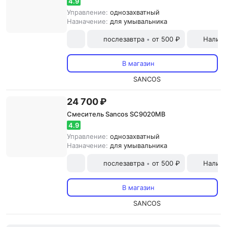
4.9
Управление:
однозахватный
Назначение:
для умывальника
послезавтра
от 500 ₽
Наличн
•
В магазин
SANCOS
24 700 ₽
Смеситель Sancos SC9020MB
4.9
Управление:
однозахватный
Назначение:
для умывальника
послезавтра
от 500 ₽
Наличн
•
В магазин
SANCOS