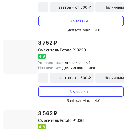
завтра
от 500 ₽
Наличными и
•
В магазин
Santech Max
4.6
3 752 ₽
Смеситель Potato P10229
4.9
Управление:
однозахватный
Назначение:
для умывальника
завтра
от 500 ₽
Наличными и
•
В магазин
Santech Max
4.6
3 562 ₽
Смеситель Potato P1036
4.8