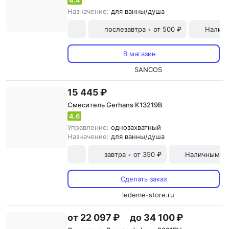
4.4
Назначение:
для ванны/душа
послезавтра
от 500 ₽
Наличн
•
В магазин
SANCOS
15 445 ₽
Смеситель Gerhans K13219B
4.6
Управление:
однозахватный
Назначение:
для ванны/душа
завтра
от 350 ₽
Наличными и
•
Сделать заказ
ledeme-store.ru
от 22 097 ₽
до 34 100 ₽