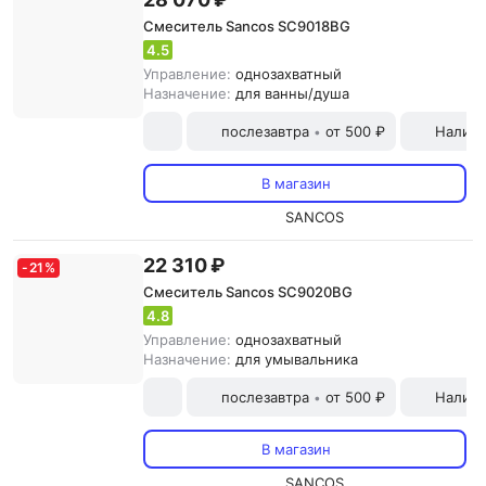
Смеситель Sancos SC9018BG
4.5
Управление:
однозахватный
Назначение:
для ванны/душа
послезавтра
от 500 ₽
Наличн
•
В магазин
SANCOS
22 310 ₽
-
21
%
Смеситель Sancos SC9020BG
4.8
Управление:
однозахватный
Назначение:
для умывальника
послезавтра
от 500 ₽
Наличн
•
В магазин
SANCOS