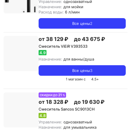
Управление:
однозахватный
Назначение:
для мойки
Расход воды:
6 л/мин
Все цены
2
от 38 129 ₽
до 43 675 ₽
Смеситель ViEiR V393533
4.9
Назначение:
для ванны/душа
Все цены
3
1 магазин с
4.5
+
21
СКИДКИ ДО
%
от 18 328 ₽
до 19 630 ₽
Смеситель Sancos SC9013CH
4.8
Управление:
однозахватный
Назначение:
для умывальника