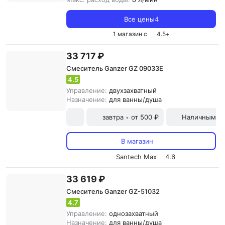
Все цены
4
1 магазин с
4.5
+
33 717 ₽
Смеситель Ganzer GZ 09033E
4.5
Управление:
двухзахватный
Назначение:
для ванны/душа
завтра
от 500 ₽
Наличными и
•
В магазин
Santech Max
4.6
33 619 ₽
Смеситель Ganzer GZ-51032
4.7
Управление:
однозахватный
Назначение:
для ванны/душа