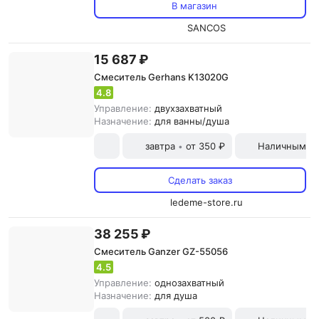
В магазин
SANCOS
15 687 ₽
Смеситель Gerhans K13020G
4.8
Управление:
двухзахватный
Назначение:
для ванны/душа
завтра
от 350 ₽
Наличными и
•
Сделать заказ
ledeme-store.ru
38 255 ₽
Смеситель Ganzer GZ-55056
4.5
Управление:
однозахватный
Назначение:
для душа