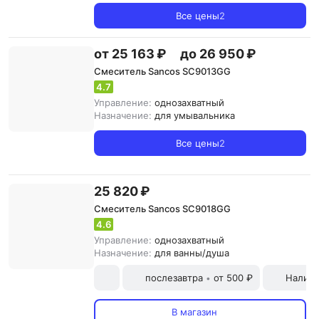
Все цены
2
от 25 163 ₽
до 26 950 ₽
Смеситель Sancos SC9013GG
4.7
Управление:
однозахватный
Назначение:
для умывальника
Все цены
2
25 820 ₽
Смеситель Sancos SC9018GG
4.6
Управление:
однозахватный
Назначение:
для ванны/душа
послезавтра
от 500 ₽
Наличн
•
В магазин