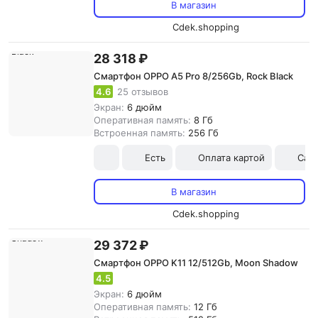
В магазин
Cdek.shopping
28 318 ₽
Смартфон OPPO A5 Pro 8/256Gb, Rock Black
4.6
25 отзывов
Экран:
6 дюйм
Оперативная память:
8 Гб
Встроенная память:
256 Гб
Есть
Оплата картой
Сам
В магазин
Cdek.shopping
29 372 ₽
Смартфон OPPO K11 12/512Gb, Moon Shadow
4.5
Экран:
6 дюйм
Оперативная память:
12 Гб