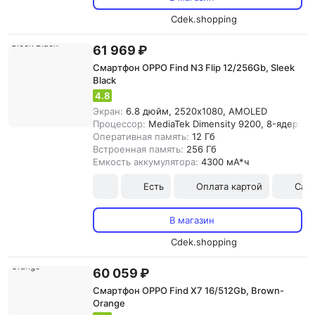
Cdek.shopping
61 969 ₽
Смартфон OPPO Find N3 Flip 12/256Gb, Sleek
Black
4.8
Экран:
6.8 дюйм, 2520x1080, AMOLED
Процессор:
MediaTek Dimensity 9200, 8-ядерны
Оперативная память:
12 Гб
Встроенная память:
256 Гб
Емкость аккумулятора:
4300 мА*ч
Есть
Оплата картой
Сам
В магазин
Cdek.shopping
60 059 ₽
Смартфон OPPO Find X7 16/512Gb, Brown-
Orange