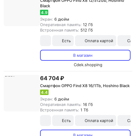
Смартфон OPPO Find X8 12/512Gb, Hoshino
Black
4.9
Экран:
6 дюйм
Оперативная память:
12 Гб
Встроенная память:
512 Гб
Есть
Оплата картой
Сам
В магазин
Cdek.shopping
64 704 ₽
Смартфон OPPO Find X8 16/1Tb, Hoshino Black
4.4
Экран:
6 дюйм
Оперативная память:
16 Гб
Встроенная память:
1 Тб
Есть
Оплата картой
Сам
В магазин