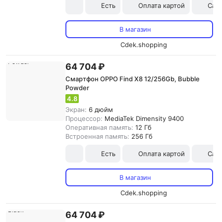
Есть
Оплата картой
Сам
В магазин
Cdek.shopping
64 704 ₽
Смартфон OPPO Find X8 12/256Gb, Bubble
Powder
4.8
Экран:
6 дюйм
Процессор:
MediaTek Dimensity 9400
Оперативная память:
12 Гб
Встроенная память:
256 Гб
Есть
Оплата картой
Сам
В магазин
Cdek.shopping
64 704 ₽