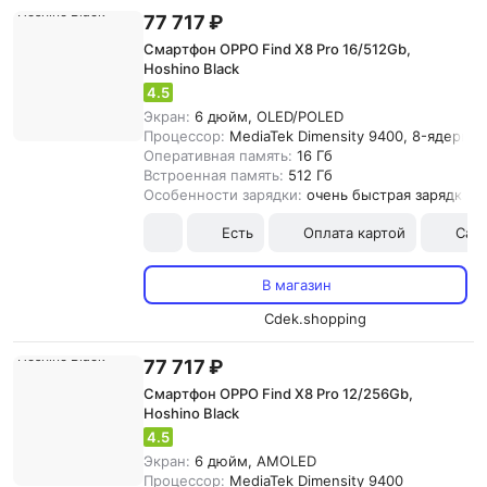
77 717 ₽
Смартфон OPPO Find X8 Pro 16/512Gb,
Hoshino Black
4.5
Экран:
6 дюйм, OLED/POLED
Процессор:
MediaTek Dimensity 9400, 8-ядерны
Оперативная память:
16 Гб
Встроенная память:
512 Гб
Особенности зарядки:
очень быстрая зарядка
Есть
Оплата картой
Сам
В магазин
Cdek.shopping
77 717 ₽
Смартфон OPPO Find X8 Pro 12/256Gb,
Hoshino Black
4.5
Экран:
6 дюйм, AMOLED
Процессор:
MediaTek Dimensity 9400