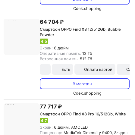
Cdek.shopping
64 704 ₽
Смартфон OPPO Find X8 12/512Gb, Bubble
Powder
4.5
Экран:
6 дюйм
Оперативная память:
12 Гб
Встроенная память:
512 Гб
Есть
Оплата картой
Сам
В магазин
Cdek.shopping
77 717 ₽
Смартфон OPPO Find X8 Pro 16/512Gb, White
4.7
Экран:
6 дюйм, AMOLED
Процессор:
MediaTek Dimensity 9400, 8-ядерны