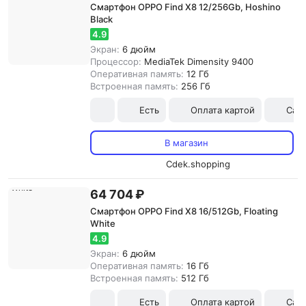
Смартфон OPPO Find X8 12/256Gb, Hoshino
Black
4.9
Экран:
6 дюйм
Процессор:
MediaTek Dimensity 9400
Оперативная память:
12 Гб
Встроенная память:
256 Гб
Есть
Оплата картой
Сам
В магазин
Cdek.shopping
64 704 ₽
Смартфон OPPO Find X8 16/512Gb, Floating
White
4.9
Экран:
6 дюйм
Оперативная память:
16 Гб
Встроенная память:
512 Гб
Есть
Оплата картой
Сам