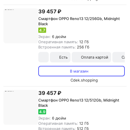
39 457 ₽
Смартфон OPPO Reno13 12/256Gb, Midnight
Black
4.7
Экран:
6 дюйм
Оперативная память:
12 Гб
Встроенная память:
256 Гб
Есть
Оплата картой
Сам
В магазин
Cdek.shopping
39 457 ₽
Смартфон OPPO Reno13 12/512Gb, Midnight
Black
4.9
Экран:
6 дюйм
Оперативная память:
12 Гб
Встроенная память:
512 Гб