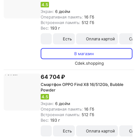
4.5
Экран:
6 дюйм
Оперативная память:
16 Гб
Встроенная память:
512 Гб
Вес:
193 г
Есть
Оплата картой
Сам
В магазин
Cdek.shopping
64 704 ₽
Смартфон OPPO Find X8 16/512Gb, Bubble
Powder
4.5
Экран:
6 дюйм
Оперативная память:
16 Гб
Встроенная память:
512 Гб
Вес:
193 г
Есть
Оплата картой
Сам