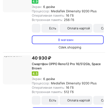
4.9
Экран:
6 дюйм
Процессор:
MediaTek Dimensity 9200 Plus
Оперативная память:
16 Гб
Встроенная память:
256 Гб
Есть
Оплата картой
Сам
В магазин
Cdek.shopping
40 930 ₽
Смартфон OPPO Reno12 Pro 16/512Gb, Space
Brown
4.5
Экран:
6 дюйм
Процессор:
MediaTek Dimensity 9200 Plus
Оперативная память:
16 Гб
Встроенная память:
512 Гб
Есть
Оплата картой
Сам