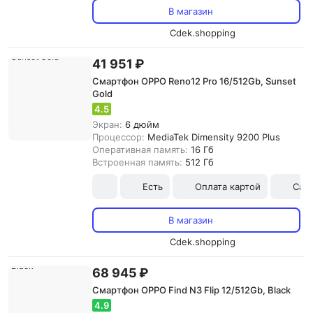
В магазин
Cdek.shopping
41 951 ₽
Смартфон OPPO Reno12 Pro 16/512Gb, Sunset
Gold
4.5
Экран:
6 дюйм
Процессор:
MediaTek Dimensity 9200 Plus
Оперативная память:
16 Гб
Встроенная память:
512 Гб
Есть
Оплата картой
Сам
В магазин
Cdek.shopping
68 945 ₽
Смартфон OPPO Find N3 Flip 12/512Gb, Black
4.9