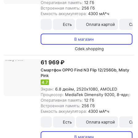
Оперативная память:
12 Гб
Встроенная память:
256 Гб
Емкость аккумулятора:
4300 мА*ч
Есть
Оплата картой
Сам
В магазин
Cdek.shopping
61 969 ₽
Смартфон OPPO Find N3 Flip 12/256Gb, Misty
Pink
4.7
Экран:
6.8 дюйм, 2520x1080, AMOLED
Процессор:
MediaTek Dimensity 9200, 8-ядерны
Оперативная память:
12 Гб
Встроенная память:
256 Гб
Емкость аккумулятора:
4300 мА*ч
Есть
Оплата картой
Сам
В магазин