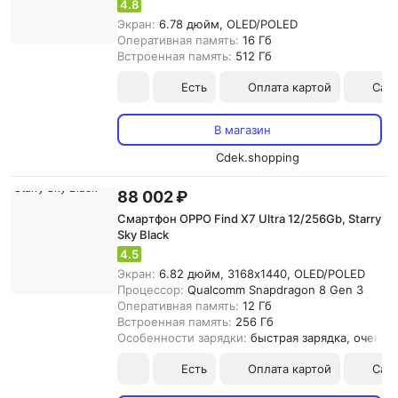
4.8
Экран:
6.78 дюйм, OLED/POLED
Оперативная память:
16 Гб
Встроенная память:
512 Гб
Есть
Оплата картой
Сам
В магазин
Cdek.shopping
88 002 ₽
Смартфон OPPO Find X7 Ultra 12/256Gb, Starry
Sky Black
4.5
Экран:
6.82 дюйм, 3168x1440, OLED/POLED
Процессор:
Qualcomm Snapdragon 8 Gen 3
Оперативная память:
12 Гб
Встроенная память:
256 Гб
Особенности зарядки:
быстрая зарядка, очень 
Есть
Оплата картой
Сам