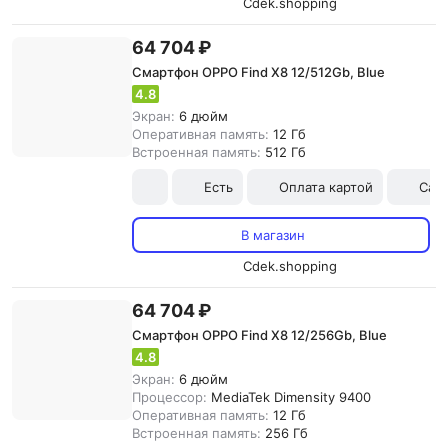
Cdek.shopping
64 704 ₽
Смартфон OPPO Find X8 12/512Gb, Blue
4.8
Экран:
6 дюйм
Оперативная память:
12 Гб
Встроенная память:
512 Гб
Есть
Оплата картой
Сам
В магазин
Cdek.shopping
64 704 ₽
Смартфон OPPO Find X8 12/256Gb, Blue
4.8
Экран:
6 дюйм
Процессор:
MediaTek Dimensity 9400
Оперативная память:
12 Гб
Встроенная память:
256 Гб