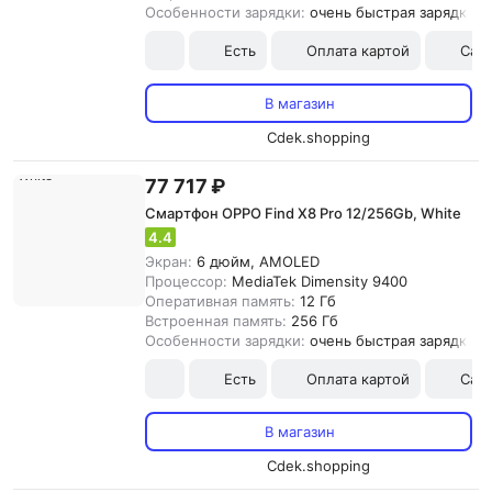
Особенности зарядки:
очень быстрая зарядка
Есть
Оплата картой
Сам
В магазин
Cdek.shopping
77 717 ₽
Смартфон OPPO Find X8 Pro 12/256Gb, White
4.4
Экран:
6 дюйм, AMOLED
Процессор:
MediaTek Dimensity 9400
Оперативная память:
12 Гб
Встроенная память:
256 Гб
Особенности зарядки:
очень быстрая зарядка
Есть
Оплата картой
Сам
В магазин
Cdek.shopping