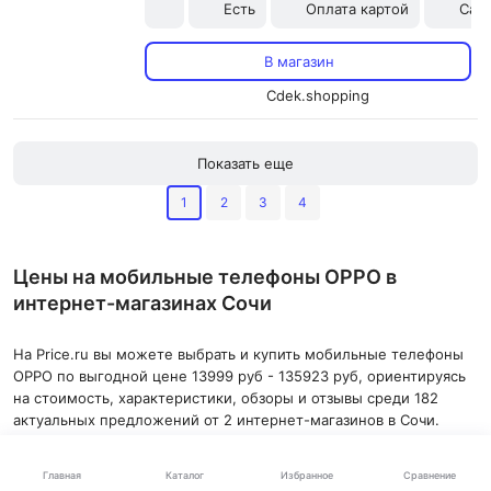
Есть
Оплата картой
Сам
В магазин
Cdek.shopping
Показать еще
1
2
3
4
Цены на мобильные телефоны OPPO в
интернет-магазинах Сочи
На Price.ru вы можете выбрать и купить мобильные телефоны
OPPO по выгодной цене 13999 руб - 135923 руб, ориентируясь
на стоимость, характеристики, обзоры и отзывы среди 182
актуальных предложений от 2 интернет-магазинов в Сочи.
Сравнивайте Оппо мобильные телефоны с другими товарами,
Каталог
Главная
Избранное
Сравнение
используя фильтр по популярности и размеру скидки.