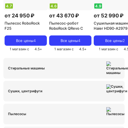
4.7
4.6
4.9
от 24 950 ₽
от 43 670 ₽
от 52 990 ₽
Пылесос RoboRock
Пылесос-робот
Сушильная машин
F25
RoboRock QRevo C
Haier HD90-A2979
Все цены
4
Все цены
4
Все цены
2
1 магазин с
4.5
+
1 магазин с
4.5
+
1 магазин с
4.
Стиральные машины
Сушки, центрифуги
Пылесосы