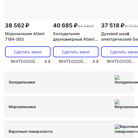
38 562 ₽
40 685 ₽
37 518 ₽
44 346 ₽
41 275 
Морозильник Atlant
Холодильник
Духовой шкаф
7184-003
двухкамерный Atlant
электрический Ge
4625-181
ЭДВ ДА 622-04 К
Сделать заказ
Сделать заказ
Сделать заказ
WHITEGOODS.RU
4.8
WHITEGOODS.RU
4.8
WHITEGOODS.RU
Холодильники
Морозильники
Варочные поверхности