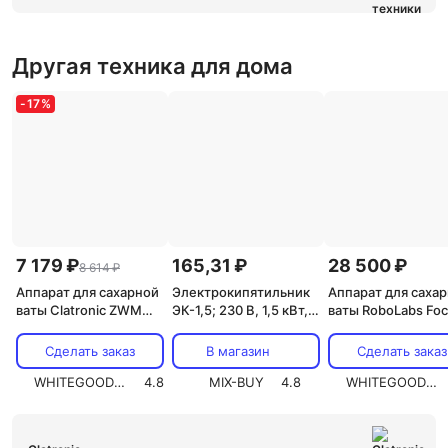
Другая техника для дома
-
17
%
7 179 ₽
165,31 ₽
28 500 ₽
8 614 ₽
Аппарат для сахарной
Электрокипятильник
Аппарат для саха
ваты Clatronic ZWM
ЭК-1,5; 230 В, 1,5 кВт,
ваты RoboLabs Fo
3478
ТЭН 19,5 см, TDM,
Pro УЦЕНКА
цена за 1 шт
Сделать заказ
В магазин
Сделать заказ
WHITEGOODS.RU
4.8
MIX-BUY
4.8
WHITEGOODS.RU