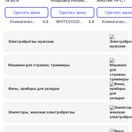
ТВ 80 А
Hospitality Hotello
AIRSTAR TH-С1
Super AC (832.02/T
black matt)
Сделать заказ
Сделать заказ
Сделать заказ
Климатический сезон
4.8
WHITEGOODS.RU
4.8
Климатический сезон
Электробритвы мужские
Машинки для стрижки, триммеры
Фены, приборы для укладки
Эпиляторы, женские электробритвы