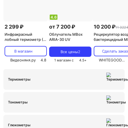
4.6
2 299 ₽
от 7 200 ₽
10 200 ₽
11 322 
Инфракрасный
Облучатель MBox
Рециркулятор воз
лобный термометр (2
ARIA-30 UV
бактерицидный M
в 1) Ramili ET3050
ARIA-45 UV белый
В магазин
Сделать заказ
Все цены
2
Видеоняня.ру
4.8
WHITEGOODS.RU
1 магазин с
4.5
+
Термометры
Тонометры
Глюкометры