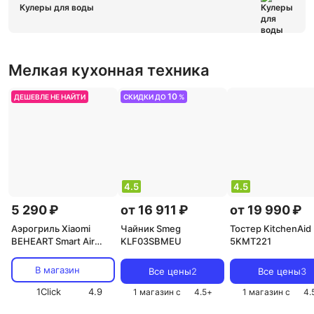
Кулеры для воды
Мелкая кухонная техника
10
ДЕШЕВЛЕ НЕ НАЙТИ
СКИДКИ ДО
%
4.5
4.5
5 290 ₽
от 16 911 ₽
от 19 990 ₽
Аэрогриль Xiaomi
Чайник Smeg
Тостер KitchenAid
BEHEART Smart Air
KLF03SBMEU
5KMT221
Fryer 4L AF-E4003-AS
EU, White
В магазин
Все цены
2
Все цены
3
1Click
4.9
1 магазин с
4.5
+
1 магазин с
4.