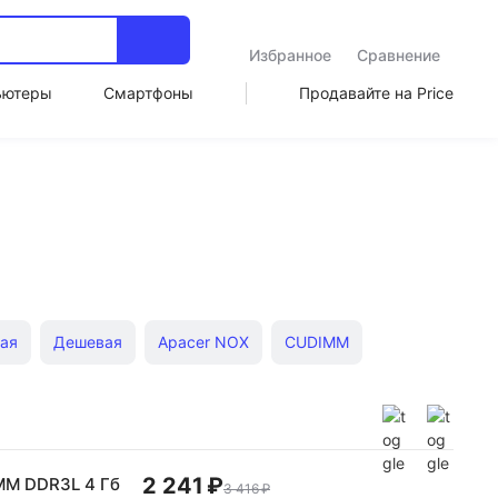
Избранное
Сравнение
ьютеры
Смартфоны
Продавайте на Price
ая
Дешевая
Apacer NOX
CUDIMM
2 241 ₽
MM DDR3L 4 Гб
3 416 ₽