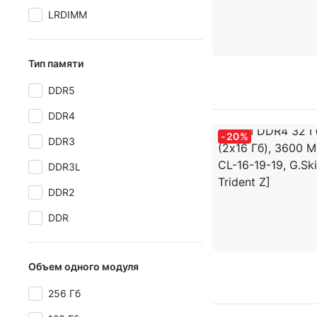
LRDIMM
Тип памяти
DDR5
DDR4
-
20
%
DDR3
DDR3L
DDR2
DDR
Объем одного модуля
256 Гб