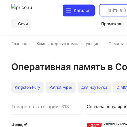
Каталог
Сочи
Промокоды
Главная
Компьютерные комплектующие
Память
Оперативная память в С
Kingston Fury
Patriot Viper
для ноутбука
DIM
FB-DIMM
LRDIMM
RDIMM
UDIMM
64 Гб
Товаров в категории: 313
Сначала популярн
Цены, ₽
-
34
%