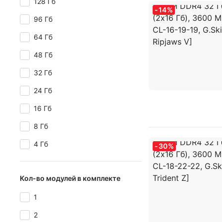
128 Гб
-
14
%
96 Гб
64 Гб
48 Гб
32 Гб
24 Гб
16 Гб
8 Гб
4 Гб
-
30
%
Кол-во модулей в комплекте
1
2