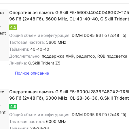
Оперативная память G.Skill F5-5600J4040D48GX2-TZ
96 Гб (2x48 Гб), 5600 MHz, CL-40-40-40, G.Skill Trident
4.5
Общий объем и конфигурация:
DIMM DDR5 96 Гб (2x48 Гб)
Тактовая частота:
5600 MHz
Тайминги:
40-40-40
Дополнительно:
поддержка XMP, радиатор, RGB подсветка
Линейка:
G.Skill Trident Z5
Полное описание
Оперативная память G.Skill F5-6000J2836F48GX2-TR
96 Гб (2x48 Гб), 6000 MHz, CL-28-36-36, G.Skill Trident
4.9
Общий объем и конфигурация:
DIMM DDR5 96 Гб (2x48 Гб)
Тактовая частота:
6000 MHz
Тайминги:
28-36-36