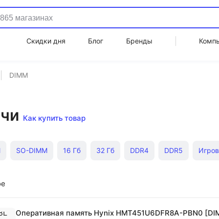
Скидки дня
Блог
Бренды
Комп
DIMM
очи
Как купить товар
M
SO-DIMM
16 Гб
32 Гб
DDR4
DDR5
Игров
8 Гб
низкопрофильная
ое
Оперативная память Hynix HMT451U6DFR8A-PBN0 [DI