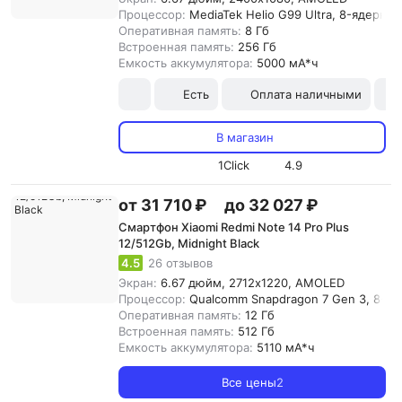
Процессор:
MediaTek Helio G99 Ultra, 8-ядерны
Оперативная память:
8 Гб
Встроенная память:
256 Гб
Емкость аккумулятора:
5000 мА*ч
Есть
Оплата наличными
В магазин
1Click
4.9
от 31 710 ₽
до 32 027 ₽
Смартфон Xiaomi Redmi Note 14 Pro Plus
12/512Gb, Midnight Black
4.5
26 отзывов
Экран:
6.67 дюйм, 2712x1220, AMOLED
Процессор:
Qualcomm Snapdragon 7 Gen 3, 8-я
Оперативная память:
12 Гб
Встроенная память:
512 Гб
Емкость аккумулятора:
5110 мА*ч
Все цены
2