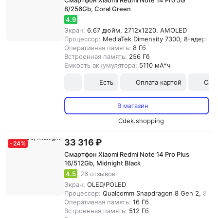
Смартфон Xiaomi Redmi Note 14 Pro 5G
8/256Gb, Coral Green
4.9
Экран:
6.67 дюйм, 2712x1220, AMOLED
Процессор:
MediaTek Dimensity 7300, 8-ядерны
Оперативная память:
8 Гб
Встроенная память:
256 Гб
Емкость аккумулятора:
5110 мА*ч
Есть
Оплата картой
Сам
В магазин
Cdek.shopping
33 316 ₽
-
24
%
Смартфон Xiaomi Redmi Note 14 Pro Plus
16/512Gb, Midnight Black
4.5
26 отзывов
Экран:
OLED/POLED
Процессор:
Qualcomm Snapdragon 8 Gen 2, 8-я
Оперативная память:
16 Гб
Встроенная память:
512 Гб