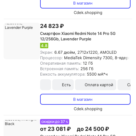
В магазин
Cdek.shopping
24 823 ₽
Смартфон Xiaomi Redmi Note 14 Pro 5G
12/256Gb, Lavender Purple
4.8
Экран:
6.67 дюйм, 2712x1220, AMOLED
Процессор:
MediaTek Dimensity 7300, 8-ядерны
Оперативная память:
12 Гб
Встроенная память:
256 Гб
Емкость аккумулятора:
5500 мА*ч
Есть
Оплата картой
Сам
В магазин
Cdek.shopping
37
СКИДКИ ДО
%
от 23 081 ₽
до 24 500 ₽