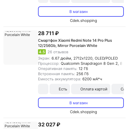
В магазин
Cdek.shopping
28 711 ₽
Смартфон Xiaomi Redmi Note 14 Pro Plus
12/256Gb, Mirror Porcelain White
4.5
26 отзывов
Экран:
6.67 дюйм, 2712x1220, OLED/POLED
Процессор:
Qualcomm Snapdragon 8 Gen 2, 8-я
Оперативная память:
12 Гб
Встроенная память:
256 Гб
Емкость аккумулятора:
6200 мА*ч
Есть
Оплата картой
Сам
В магазин
Cdek.shopping
32 027 ₽