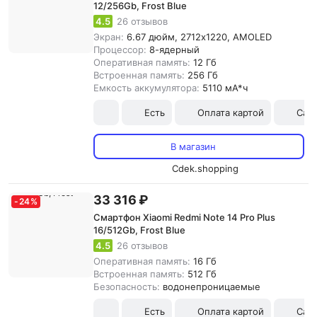
12/256Gb, Frost Blue
4.5
26 отзывов
Экран:
6.67 дюйм, 2712x1220, AMOLED
Процессор:
8-ядерный
Оперативная память:
12 Гб
Встроенная память:
256 Гб
Емкость аккумулятора:
5110 мА*ч
Есть
Оплата картой
Сам
В магазин
Cdek.shopping
33 316 ₽
-
24
%
Смартфон Xiaomi Redmi Note 14 Pro Plus
16/512Gb, Frost Blue
4.5
26 отзывов
Оперативная память:
16 Гб
Встроенная память:
512 Гб
Безопасность:
водонепроницаемые
Есть
Оплата картой
Сам