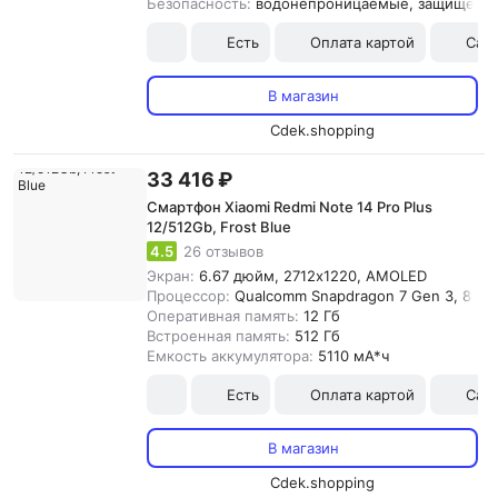
Безопасность:
водонепроницаемые, защищенный 
Есть
Оплата картой
Сам
В магазин
Cdek.shopping
33 416 ₽
Смартфон Xiaomi Redmi Note 14 Pro Plus
12/512Gb, Frost Blue
4.5
26 отзывов
Экран:
6.67 дюйм, 2712x1220, AMOLED
Процессор:
Qualcomm Snapdragon 7 Gen 3, 8-я
Оперативная память:
12 Гб
Встроенная память:
512 Гб
Емкость аккумулятора:
5110 мА*ч
Есть
Оплата картой
Сам
В магазин
Cdek.shopping