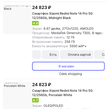
24 823 ₽
Смартфон Xiaomi Redmi Note 14 Pro 5G
12/256Gb, Midnight Black
4.6
Экран:
6.67 дюйм, 2712x1220, AMOLED
Процессор:
MediaTek Dimensity 7300, 8-ядерны
Оперативная память:
12 Гб
Встроенная память:
256 Гб
Емкость аккумулятора:
5500 мА*ч
Есть
Оплата картой
Сам
В магазин
Cdek.shopping
24 823 ₽
Смартфон Xiaomi Redmi Note 14 Pro 5G
12/256Gb, Porcelain White
4.7
Экран:
OLED/POLED