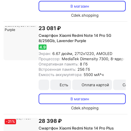
В магазин
Cdek.shopping
23 081 ₽
Смартфон Xiaomi Redmi Note 14 Pro 5G
8/256Gb, Lavender Purple
4.9
Экран:
6.67 дюйм, 2712x1220, AMOLED
Процессор:
MediaTek Dimensity 7300, 8-ядерны
Оперативная память:
8 Гб
Встроенная память:
256 Гб
Емкость аккумулятора:
5500 мА*ч
Есть
Оплата картой
Сам
В магазин
Cdek.shopping
28 398 ₽
-
21
%
Смартфон Xiaomi Redmi Note 14 Pro Plus