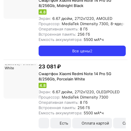
Смартфон Xiaomi Redmi Note 14 Pro 5G
8/256Gb, Midnight Black
4.8
Экран:
6.67 дюйм, 2712x1220, AMOLED
Процессор:
MediaTek Dimensity 7300, 8-ядерны
Оперативная память:
8 Гб
Встроенная память:
256 Гб
Емкость аккумулятора:
5500 мА*ч
Все цены
2
23 081 ₽
Смартфон Xiaomi Redmi Note 14 Pro 5G
8/256Gb, Porcelain White
4.8
Экран:
6.67 дюйм, 2712x1220, OLED/POLED
Процессор:
MediaTek Dimensity 7300
Оперативная память:
8 Гб
Встроенная память:
256 Гб
Емкость аккумулятора:
5500 мА*ч
Есть
Оплата картой
Сам