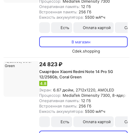
Процессор:
MediaTek Dimensity 7300
Оперативная память:
12 Гб
Встроенная память:
256 Гб
Емкость аккумулятора:
5500 мА*ч
Есть
Оплата картой
Сам
В магазин
Cdek.shopping
24 823 ₽
Смартфон Xiaomi Redmi Note 14 Pro 5G
12/256Gb, Coral Green
4.8
Экран:
6.67 дюйм, 2712x1220, AMOLED
Процессор:
MediaTek Dimensity 7300, 8-ядерны
Оперативная память:
12 Гб
Встроенная память:
256 Гб
Емкость аккумулятора:
5500 мА*ч
Есть
Оплата картой
Сам