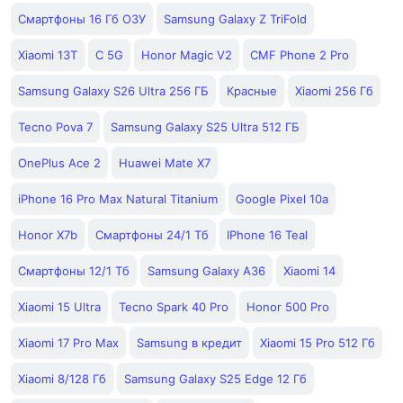
Смартфоны 16 Гб ОЗУ
Samsung Galaxy Z TriFold
Xiaomi 13T
С 5G
Honor Magic V2
CMF Phone 2 Pro
Samsung Galaxy S26 Ultra 256 ГБ
Красные
Xiaomi 256 Гб
Tecno Pova 7
Samsung Galaxy S25 Ultra 512 ГБ
OnePlus Ace 2
Huawei Mate X7
iPhone 16 Pro Max Natural Titanium
Google Pixel 10a
Honor X7b
Смартфоны 24/1 Тб
IPhone 16 Teal
Смартфоны 12/1 Тб
Samsung Galaxy A36
Xiaomi 14
Xiaomi 15 Ultra
Tecno Spark 40 Pro
Honor 500 Pro
Xiaomi 17 Pro Max
Samsung в кредит
Xiaomi 15 Pro 512 Гб
Xiaomi 8/128 Гб
Samsung Galaxy S25 Edge 12 Гб